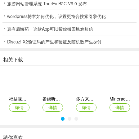
旅游网站管理系统 TourEx B2C V6.0 发布
wordpress博客如何优化，设置更符合搜索引擎优化
3、启动HXAudio Pro
真有后悔药：这款App可以帮你撤回尴尬短信
Discuz! X2验证码的产生和验证及随机数产生探讨
4、根据窗口提示进行操作
相关下载
5、根据自己的需求进行一些功能方面的设置！
6、不过需要提示的是，这个耗电是非常的大的！
福桔视频最新手机版
番旗听书免费畅听(听书软件)
多方来财2026(图片处理工具)
Mineradio手机版
详情
详情
详情
详情
HXAudio Pro常见问题
1.hxcore部分的调节条，建议显示当前的设置值是多少，不然不知道
设置了多少。
猜你喜欢