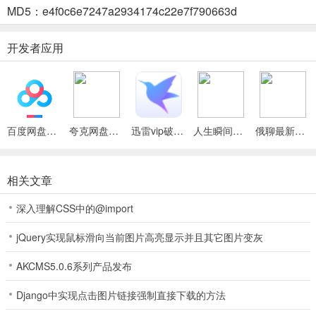
MD5：e4f0c6e7247a2934174c22e7f790663d
大音量下无损程度。
HxCore 空间音频
开发者应用
虚拟低音炮
针对环绕声额外的低频增强
HXAudio Pro软件优势
百度网盘绿色免安装Pc电脑版
夸克网盘官方正式版
迅雷vip破解版永久会员2024版
人生瞬间最新手机版
俄聊最新手机版
无需任何权限： 完全离线运行，不涉及网络传输或对设备敏感信息的
访问，极大保护了用户隐私。
相关文章
功能强大： 尽管易用，处理能力强。
深入理解CSS中的@import
新手友好： 无需任何技巧即可上手使用。
jQuery实现鼠标滑向当前图片高亮显示并且其它图片变灰
HXAudio Pro怎么使用
1、请使用耳机以确保正确传达处理后的音频信息
AKCMS5.0.6系列产品发布
Django中实现点击图片链接强制直接下载的方法
2、开始修改你想要的语音