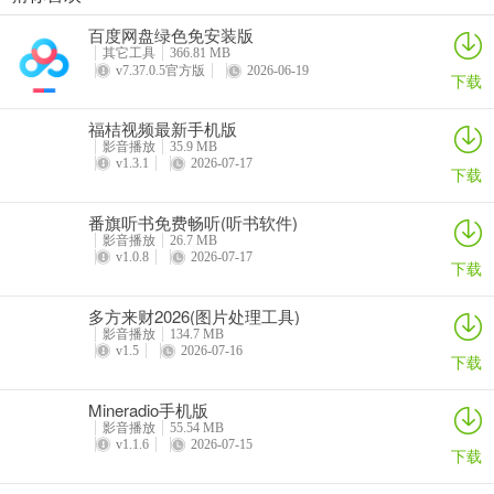
人人剧场
吃鸡录屏app
人人影视tv客户端
4K视频
2.turbo4开了hxcore之后失真有点严重，有一种本来很均匀雄厚的声
百度网盘绿色免安装版
详情
详情
详情
详情
其它工具
366.81 MB
音被拆开成细丝输出的感觉，不排除我的硬件中奖。
v7.37.0.5官方版
2026-06-19
下载
3.蓝牙耳机怎么办，蓝牙耳机开了hxcore左右声道输出会不一样，但
福桔视频最新手机版
不排除硬件问题。
影音播放
35.9 MB
v1.3.1
2026-07-17
下载
番旗听书免费畅听(听书软件)
影音播放
26.7 MB
v1.0.8
2026-07-17
下载
多方来财2026(图片处理工具)
影音播放
134.7 MB
v1.5
2026-07-16
下载
Mineradio手机版
影音播放
55.54 MB
v1.1.6
2026-07-15
下载