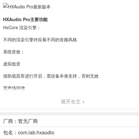
HXAudio Pro主要功能
HxCore 渲染引擎：
不同的渲染引擎对应着不同的音频风格
系统音效：
虚拟低音
借助底层库进行开启，需设备本身支持，否则无效
宽声场环绕
借助底层库进行开启，需设备本身支持，否则无效
展开全文 +
HxCore Pro：
厂商：暂无厂商
无损的音频放大
包名：com.lab.hxaudio
尽可能无损地进行音频增益，效果取决于你的扬声器素质，不保证最