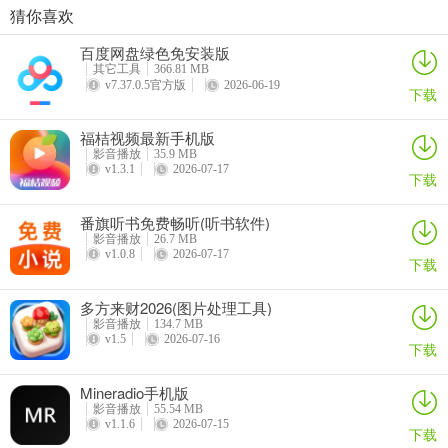
猜你喜欢
人人剧场
吃鸡录屏app
人人影视tv客户端
4K视频
百度网盘绿色免安装版
怎么听免费音乐歌曲
详情
详情
详情
详情
其它工具
366.81 MB
想免费听音乐歌曲？那这款软件绝对能满足你！它能免费挖掘超多宝
v7.37.0.5官方版
2026-06-19
下载
藏音乐，市面上收费的音乐资源在这里都能免费下载。软件贴心地将
所有音乐资源分类，能节省你查找时间，还能按作品名称、演唱者名
福桔视频最新手机版
称查找。自动更新歌词，还有原版MV可看。支持导入本地音乐资源播
影音播放
35.9 MB
v1.3.1
2026-07-17
放，多种格式都行。亮点也不少，音乐资源不间断更新，方便下载。
下载
有单曲循环、播放列表、自动播放等多模式可选。超多专题资源分
番旗听书免费畅听(听书软件)
享，把你喜欢的音乐类型一起推荐。所有作品资源全部免费，让你邂
影音播放
26.7 MB
逅各种美妙音乐。无论开心难过，它都能为你制定专属音乐列表，喜
v1.0.8
2026-07-17
下载
欢的歌曲随意循环播放，随时打开就能沉浸在音乐世界，尽情享受音
乐带来的放松与欢乐。
多方来财2026(图片处理工具)
影音播放
134.7 MB
v1.5
2026-07-16
下载
Mineradio手机版
影音播放
55.54 MB
v1.1.6
2026-07-15
下载