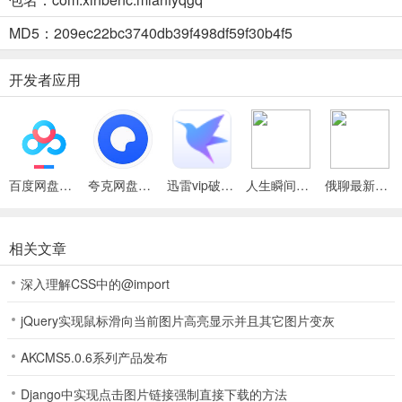
查找，方便快捷。
MD5：209ec22bc3740db39f498df59f30b4f5
4. 自动更新歌词，有原版MV可观看，还支持导入本地音乐资源播
放，多种格式兼容。
开发者应用
百度网盘绿色免安装Pc电脑版
夸克网盘官方正式版
迅雷vip破解版永久会员2024版
人生瞬间最新手机版
俄聊最新手机版
相关文章
深入理解CSS中的@import
jQuery实现鼠标滑向当前图片高亮显示并且其它图片变灰
AKCMS5.0.6系列产品发布
免费音乐歌曲(音乐资源分享软件)怎么样
Django中实现点击图片链接强制直接下载的方法