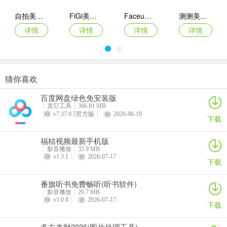
自拍美颜相机
FiGi美颜相机
Faceu激萌美颜相机app
测测美颜相机
一张一张地完成你的盛世美颜！拿起属于你的自拍拼图和视频发到你
详情
详情
详情
详情
的朋友圈，背景音乐千万不要忘记添加喔~
软件优势
猜你喜欢
JuJu美颜相机手机版
全栈美颜相机手机版
全栈美颜相机
智能美颜相机
1.精选
百度网盘绿色免安装版
详情
详情
详情
详情
其它工具
366.81 MB
B612咔叽开启全新精选模式！
v7.37.0.5官方版
2026-06-19
下载
从人气免费内容，到VIP专属高级效果，应有尽有。
福桔视频最新手机版
快来试用各种绝美滤镜、贴纸和美颜效果吧。
影音播放
35.9 MB
v1.3.1
2026-07-17
下载
2.口红
番旗听书免费畅听(听书软件)
新增加了3款唇色！轻松打造自然染唇效果！
影音播放
26.7 MB
v1.0.8
2026-07-17
下载
3.修容
多方来财2026(图片处理工具)