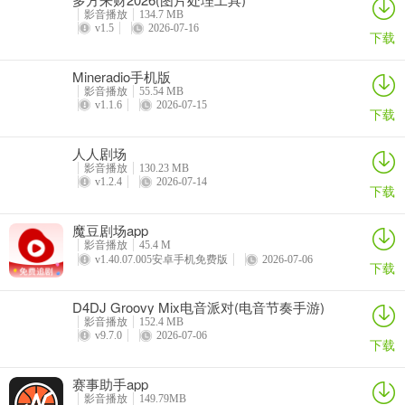
新上线了2种缩短中庭的修容效果。
影音播放
134.7 MB
v1.5
2026-07-16
4.肤色
下载
美白功能更新!
Mineradio手机版
影音播放
55.54 MB
无论冷皮/暖皮都可以更加自然的提亮肤色哦。
v1.1.6
2026-07-15
下载
5.视频
人人剧场
影音播放
130.23 MB
无需担心时长，自由拍摄视频! 最长可以拍摄30分钟哦
v1.2.4
2026-07-14
下载
B612咔叽相机好用吗？
魔豆剧场app
B612咔叽相机又名B612美颜相机，这是国内非常火爆的一款美颜自
影音播放
45.4 M
v1.40.07.005安卓手机免费版
2026-07-06
拍神器，B612咔叽功能强大，包括了自拍、美颜、时髦贴纸、品质滤
下载
镜、表情包制作等等功能，同时还支持视频编辑和图片美化！B612咔
D4DJ Groovy Mix电音派对(电音节奏手游)
叽安卓最新版加入了AR场景技术,可以制造梦幻般,神秘的等亦真亦幻
影音播放
152.4 MB
的背景.各种模板,贴纸,表情包,滤镜,各种修图功能一应俱全
v9.7.0
2026-07-06
下载
解锁VIP订阅会员，无需登陆！
赛事助手app
去启动广告、去更新提示弹窗
影音播放
149.79MB