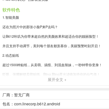
软件特色
1.智能美颜
还在为照片中的那张小脸P来P去吗？
让B612咔叽为你带来超自然的美颜效果和超适合你的靓丽脸型！
并且支持手动调节，美到每个朋友都羡慕你，美丽预警时刻开启！
2.动态贴纸
超过1500种贴纸，从卖萌、搞怪、到混血辣妹，一秒钟带你变身！
眨眼、张嘴解锁卖萌贴纸、Bling Bling星光滤镜加持你的仙气值！
展开全文 +
而且贴纸每周都有更新喔！
3.潮流音乐
厂商：暂无厂商
覆盖全球潮流音乐，无需复杂技巧，1秒钟拍摄自己的音乐短视频
包名：com.linecorp.b612.android