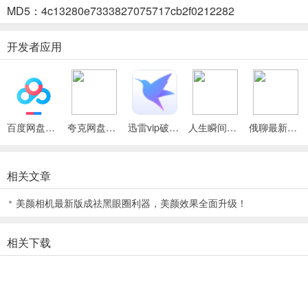
MD5：4c13280e7333827075717cb2f0212282
软件功能
1.奇妙AR
开发者应用
各种AR虚拟萌宠，点一点、划一划，轻松互动萌翻你！
2.GIF表情包
一秒制作你的专属表情包，一键分享到微博微信，从此斗图不会输！
百度网盘绿色免安装Pc电脑版
夸克网盘官方正式版
迅雷vip破解版永久会员2024版
人生瞬间最新手机版
俄聊最新手机版
3.超多滤镜
精选百款品质滤镜，照片从此不再平庸！
相关文章
无论走到哪里，只要你需要，随时随地拿起B612咔叽拍照记录那一
美颜相机最新版成祛黑眼圈利器，美颜效果全面升级！
刻！
从自拍到吃货再到美景，只要你敢拍，我就敢把气氛给你UP起来！
相关下载
4.炫酷拼图
拼图大乱斗！将你的貌美如花、激萌瞬间、傲娇表情，全都拼在一张
拼图里！