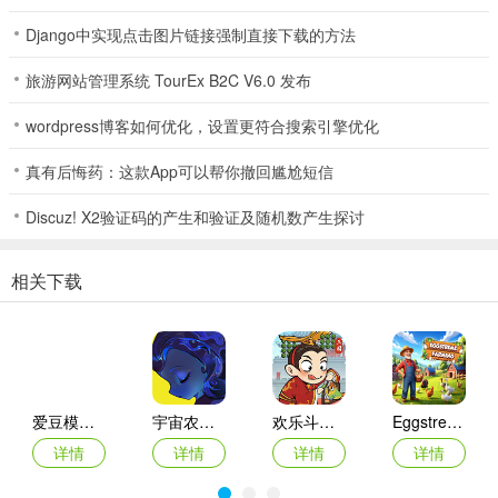
有独特的待机机制，可以帮助自动化你的农场，如自动浇水、自动锤
Django中实现点击图片链接强制直接下载的方法
击等。
旅游网站管理系统 TourEx B2C V6.0 发布
6、无需管理库存
wordpress博客如何优化，设置更符合搜索引擎优化
Super Farming Bo省去了库存管理的需要。所有的种子和待命助手都
是跟着你走的生物，避免了不断填充库存的麻烦！
真有后悔药：这款App可以帮你撤回尴尬短信
7、美化一切并定制
Discuz! X2验证码的产生和验证及随机数产生探讨
用美妙的物品，如床头柜、地毯和床铺，个性化你的BlobHouse！你
的家将独一无二，并因为你的创造性而看起来令人惊叹。
相关下载
8、农场游戏中的Boss战
利用你的农作物的连锁反应和连锁反应技能来保卫你的农场，对抗像
害虫和季节Boss这样的邪恶生物！
爱豆模拟器
宇宙农场物语手机版
欢乐斗萌将官方版
Eggstreme Farming游戏
9、蘑菇助推器
详情
详情
详情
详情
发现遍布土地的所有疯狂的蘑菇助推器 power-ups，提供即时效果，