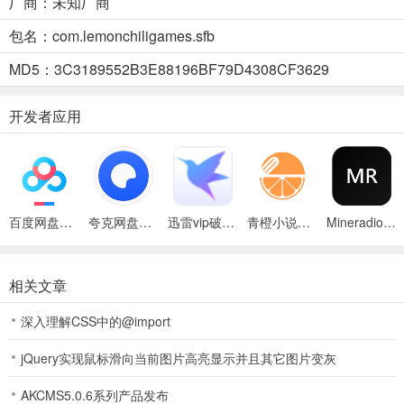
厂商：未知厂商
简单按一下按钮变成任何工具，无论是铲子、鹤嘴锄、斧头还是锤子
等等！
包名：com.lemonchiligames.sfb
2、连锁反应和连击
MD5：3C3189552B3E88196BF79D4308CF3629
通过收获单一作物并见证连锁反应和连击效果，有效地一次性收获整
开发者应用
个农场。然而，在种植方面的细致和战略规划是至关重要的！
3、解锁和升级超级工具
Super Farming Bo中的所有超级工具和技能都以老式超级英雄交换卡
的形式呈现。解锁、收集并升级它们吧！
百度网盘绿色免安装Pc电脑版
夸克网盘官方正式版
迅雷vip破解版永久会员2024版
青橙小说App
Mineradio手机版
4、探索不寻常的季节
相关文章
在Super Farming Bo中探索丰富多彩的季节，包括春季、冬季、火山
季节、放射性季节、水下季节（即将推出）和时光季节（即将推
深入理解CSS中的@import
出）。
jQuery实现鼠标滑向当前图片高亮显示并且其它图片变灰
5、收集待命助手
AKCMS5.0.6系列产品发布
通过从Korp那里购买回来，拯救你所有的朋友宠物吧！每个宠物都带