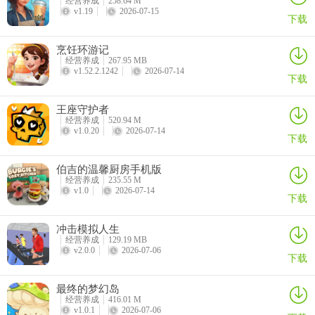
经营养成
258.64 M
v1.19
2026-07-15
下载
3、收集了农作物，玩家还需要继续养植，通过浇水来呵护；
烹饪环游记
经营养成
267.95 MB
v1.52.2.1242
2026-07-14
下载
王座守护者
经营养成
520.94 M
v1.0.20
2026-07-14
下载
4、每一次的连击都有显示，并根据反应获取金币。
伯吉的温馨厨房手机版
经营养成
235.55 M
v1.0
2026-07-14
下载
冲击模拟人生
经营养成
129.19 MB
v2.0.0
2026-07-06
下载
以上就是超级种田男孩手机版的新手入门玩法介绍，可以帮助大家更
最终的梦幻岛
好的了解玩法机制！
经营养成
416.01 M
v1.0.1
2026-07-06