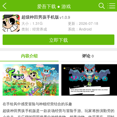
爱吾下载
●
游戏
v1.0.9
超级种田男孩手机版
大小：1.31G
更新：2026-07-18
类别：
经营养成
系统：Android
立即下载
内容介绍
评论
0
在手绘风中感受冒险与种植经营结合的乐趣
超级种田男孩手机版
是一款农场经营与冒险手游。玩家将扮演勤劳的
小农夫，在广阔的田园世界中种植作物、饲养动物、收获果实，同时