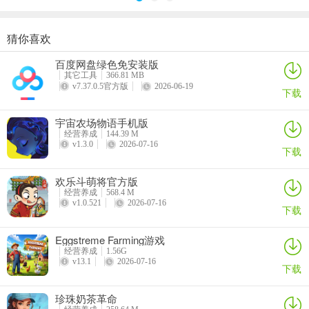
如夜间的阳光、即时的天气变化或超级工具的变形（如巨大的锤子）
等更神秘的效果。混合搭配它们，看看会发生什么！
猜你喜欢
超级种田男孩手机版玩法介绍
珍珠奶茶革命
烹饪环游记
王座守护者
伯吉的温馨厨房手机版
百度网盘绿色免安装版
详情
详情
详情
详情
1、在游戏中，玩家扮演小农夫通过连锁反应与连击展开来收集农作
其它工具
366.81 MB
物；
v7.37.0.5官方版
2026-06-19
下载
宇宙农场物语手机版
经营养成
144.39 M
v1.3.0
2026-07-16
下载
欢乐斗萌将官方版
经营养成
568.4 M
v1.0.521
2026-07-16
下载
2、需要注意的是，每一种农作物的连击效果都不同；
Eggstreme Farming游戏
经营养成
1.56G
v13.1
2026-07-16
下载
珍珠奶茶革命