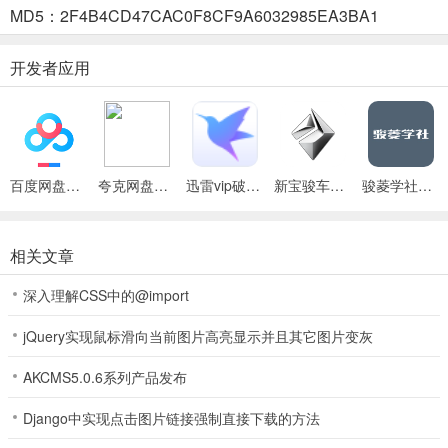
MD5：2F4B4CD47CAC0F8CF9A6032985EA3BA1
【移动审批】
开发者应用
提供线上审批功能，简化审批流程，用户可以随时随地处理审批事
项，提高工作效率。
【公司公告与通知】
及时发布公司公告和通知，确保员工能够第一时间了解公司动态和重
百度网盘绿色免安装Pc电脑版
夸克网盘官方正式版
迅雷vip破解版永久会员2024版
新宝骏车联app
骏菱学社官方版
要信息。
菱菱通3.0使用简介
相关文章
1、本站免费下载安装菱菱通App后，使用公司账号登录，即可开启高
深入理解CSS中的@import
效移动办公之旅。
2、进入即时通讯界面，可快速与同事进行单聊或群聊，沟通工作事
jQuery实现鼠标滑向当前图片高亮显示并且其它图片变灰
宜。
AKCMS5.0.6系列产品发布
3、在任务管理模块，创建、分配并跟踪任务，实时掌握任务进度，确
Django中实现点击图片链接强制直接下载的方法
保工作有序推进。