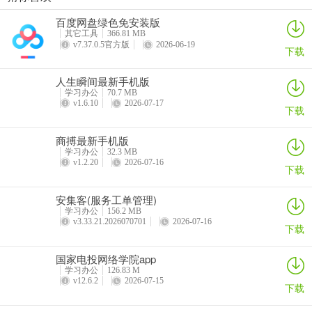
步步都能记(创作效率工具)
西藏公务出行app
准橙三力(老年三力测试软件)
绿联私有云官方版
支持电脑、手机、平板等多端同步，用户可以随时随地切换设备，保
百度网盘绿色免安装版
详情
详情
详情
详情
持工作连续性。
其它工具
366.81 MB
v7.37.0.5官方版
2026-06-19
下载
人生瞬间最新手机版
学习办公
70.7 MB
v1.6.10
2026-07-17
下载
商搏最新手机版
学习办公
32.3 MB
v1.2.20
2026-07-16
下载
安集客(服务工单管理)
学习办公
156.2 MB
v3.33.21.2026070701
2026-07-16
下载
国家电投网络学院app
学习办公
126.83 M
v12.6.2
2026-07-15
下载