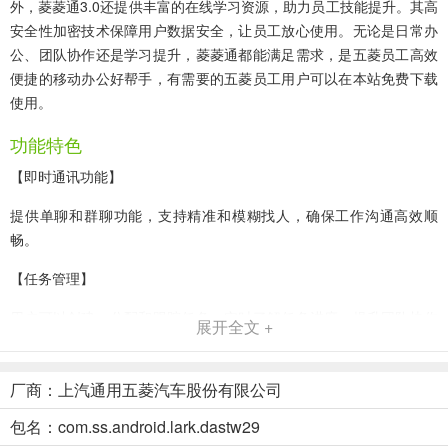
外，菱菱通3.0还提供丰富的在线学习资源，助力员工技能提升。其高
安全性加密技术保障用户数据安全，让员工放心使用。无论是日常办
公、团队协作还是学习提升，菱菱通都能满足需求，是五菱员工高效
便捷的移动办公好帮手，有需要的五菱员工用户可以在本站免费下载
使用。
功能特色
【即时通讯功能】
提供单聊和群聊功能，支持精准和模糊找人，确保工作沟通高效顺
畅。
【任务管理】
用户可以创建、分配和跟踪任务，实时了解任务进度，提升团队协作
展开全文 +
效率。
【文件共享与管理】
厂商：上汽通用五菱汽车股份有限公司
支持文件上传、下载和共享，用户可以对共享文件进行分类管理，方
包名：com.ss.android.lark.dastw29
便查找和整理。