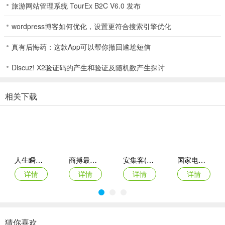
旅游网站管理系统 TourEx B2C V6.0 发布
4、通过文件共享功能，轻松上传、下载和分享文件，实现团队协作无
缝对接。
wordpress博客如何优化，设置更符合搜索引擎优化
5、利用移动审批、在线学习等功能，随时随地处理工作事务，提升个
真有后悔药：这款App可以帮你撤回尴尬短信
人能力与效率。
Discuz! X2验证码的产生和验证及随机数产生探讨
应用亮点
1、自定义功能模块：
相关下载
用户可以根据自己的需求自定义功能模块和界面布局，实现个性化办
公体验。
2、高安全性：
采用先进的加密技术，确保用户数据的安全性，让用户放心使用。
人生瞬间最新手机版
商搏最新手机版
安集客(服务工单管理)
国家电投网络学院app
详情
详情
详情
详情
3、在线学习资源：
提供丰富的在线学习资源，帮助员工不断提升自身技能和知识水平。
4、多端同步：
猜你喜欢