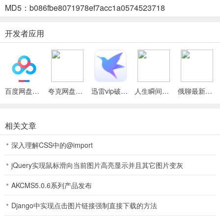
MD5：b086fbe8071978ef7acc1a0574523718
开展客户满意度调查与分析，借助多维度评价体系，推动服务质量持
续优化提升。
开发者应用
4.
App整合多种反馈途径，针对疑难工单配备问题提报等功能，保障问
题及时解决。
百度网盘绿色免安装Pc电脑版
夸克网盘官方正式版
迅雷vip破解版永久会员2024版
人生瞬间最新手机版
俄聊最新手机版
炜晔科技(科技服务软件)怎么样
相关文章
1、炜晔科技为员工提供多模块学习等支持，构建全面知识库，助力提
升专业能力与工作效率。
深入理解CSS中的@import
2、支持设备定期巡检，能及时察觉潜在问题并妥善处理，确保设备长
jQuery实现鼠标滑向当前图片高亮显示并且其它图片变灰
期稳定运行。
AKCMS5.0.6系列产品发布
3、具备实时用电监控功能，可查看用电数据，还有智能安全防护系
统，全方位守护家庭用电安全。
Django中实现点击图片链接强制直接下载的方法