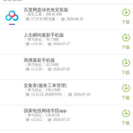
步步都能记(创作效率工具)
西藏公务出行app
准橙三力(老年三力测试软件)
绿联私有云官方版
实时用电监控功能，借助移动网络或Wi-Fi与智能电保护器相连，可实
百度网盘绿色免安装版
详情
详情
详情
详情
时查看电压、电流、功率等用电数据，让用电状况清晰明了。
其它工具
366.81 MB
v7.37.0.5官方版
2026-06-19
下载
人生瞬间最新手机版
智能安全防护系统能够自动监测过载、短路、漏电等用电安全隐患，
学习办公
70.7 MB
一旦发现异常会立即推送报警通知，同时支持远程切断电源功能，全
v1.6.10
2026-07-17
下载
方位守护家庭用电安全。
商搏最新手机版
学习办公
32.3 MB
v1.2.20
2026-07-16
下载
节能分析与建议服务，可统计每日及月度的用电量情况，生成详细的
能耗报告，并给出针对性的节能建议，助力用户有效降低电费开销。
安集客(服务工单管理)
学习办公
156.2 MB
v3.33.21.2026070701
2026-07-16
下载
炜晔科技怎么样？
国家电投网络学院app
实时用电监控功能，借助移动网络或Wi-Fi与智能电保护器相连，可实
学习办公
126.83 M
v12.6.2
2026-07-15
下载
时查看电压、电流、功率等用电数据，让用电状况清晰明了。