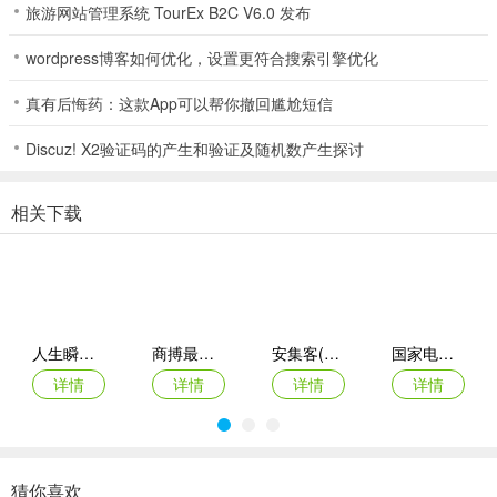
旅游网站管理系统 TourEx B2C V6.0 发布
炜晔科技有限公司
wordpress博客如何优化，设置更符合搜索引擎优化
炜晔科技有限公司的相关工具超棒！它能帮你解决很多用电问题。实
真有后悔药：这款App可以帮你撤回尴尬短信
时用电监控功能，通过移动网络或Wi-Fi连接智能电保护器，让你随时
查看电压、电流、功率等用电数据，用电状况一目了然。智能安全防
Discuz! X2验证码的产生和验证及随机数产生探讨
护系统自动监测过载、短路、漏电等隐患，发现异常立即推送报警通
知，还能远程切断电源，全方位守护家庭用电安全。节能分析与建议
相关下载
服务，统计每日及月度用电量情况，生成能耗报告并给出节能建议，
降低电费开销。软件特色丰富，可通过App远程监测与控制用电设
备，自动生成设备保养计划，智能调配资源保障生产高效运行。软件
功能强大，能提前预警设备安全隐患，分析运行参数评估设备生命周
期。软件优势明显，能评估用电设备能耗效率，支持服务派工，提升
客户服务质量。软件点评也不错，具备配件与耗材管理能力，整合多
人生瞬间最新手机版
商搏最新手机版
安集客(服务工单管理)
国家电投网络学院app
种反馈途径，疑难工单处理及时。有了它，用电更安心、省心、省
详情
详情
详情
详情
钱！
猜你喜欢
炜晔科技怎么样？