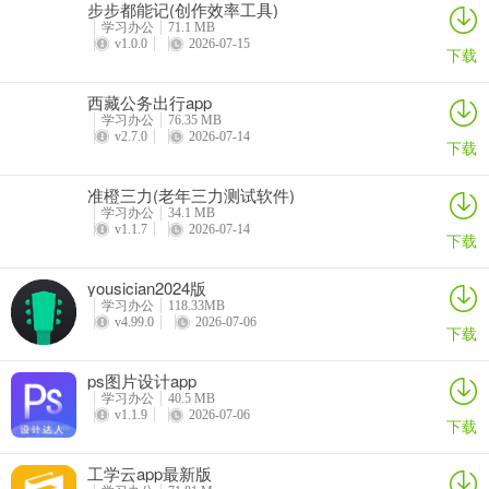
步步都能记(创作效率工具)
学习办公
71.1 MB
v1.0.0
2026-07-15
智能安全防护系统能够自动监测过载、短路、漏电等用电安全隐患，
下载
一旦发现异常会立即推送报警通知，同时支持远程切断电源功能，全
方位守护家庭用电安全。
西藏公务出行app
学习办公
76.35 MB
v2.7.0
2026-07-14
下载
节能分析与建议服务，可统计每日及月度的用电量情况，生成详细的
准橙三力(老年三力测试软件)
能耗报告，并给出针对性的节能建议，助力用户有效降低电费开销。
学习办公
34.1 MB
v1.1.7
2026-07-14
下载
yousician2024版
学习办公
118.33MB
v4.99.0
2026-07-06
下载
ps图片设计app
学习办公
40.5 MB
v1.1.9
2026-07-06
下载
工学云app最新版