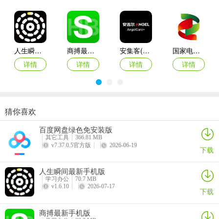
4、选好教材之后，点击【学习新单词】
人生瞬间最新手机版
商搏最新手机版
安集客(服务工单管理)
国家电投网络学院app
详情
详情
详情
详情
猜你喜欢
步步都能记(创作效率工具)
西藏公务出行app
准橙三力(老年三力测试软件)
绿联私有云官方版
百度网盘绿色免安装版
详情
详情
详情
详情
其它工具
366.81 MB
v7.37.0.5官方版
2026-06-19
下载
人生瞬间最新手机版
学习办公
70.7 MB
v1.6.10
2026-07-17
下载
商搏最新手机版