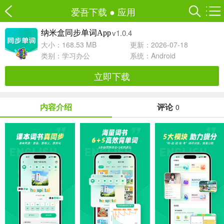
爱吾下载
●
应用
v1.0.4
纳米盒同步单词App
大小：168.53 MB
更新：2026-07-18
类别：
学习办公
系统：Android
立即下载
内容介绍
评论
0