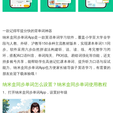
一款记得牢提分快的背单词神器
纳米盒同步单词App
是一款英语单词学习软件，覆盖小学至大学全学
段与人教、外研、沪教等150余种主流教材版本，实现课本单词1:1同
步。软件采用六步自然拼读法构建听、说、读、练、考完整学习闭
环，搭配AI口语纠音、单词闯关、PK对战、易错词强化等功能，还支
持多账号共享，能帮助学生高效记忆课本单词、提升听力口语与应试
能力。纳米盒同步单词App也方便家长辅导孩子英语学习，有需要的
朋友欢迎下载体验哦！
纳米盒同步单词怎么设置？纳米盒同步单词使用教程
1、打开纳米盒同步单词App，设置好年级