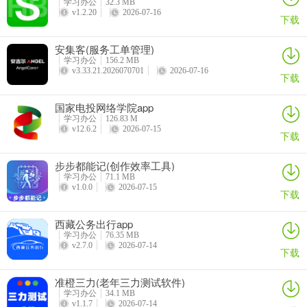
学习办公
32.3 MB
5、学习好单词后还可以立马进行专项练习，检验自己的学习成果
v1.2.20
2026-07-16
下载
安集客(服务工单管理)
学习办公
156.2 MB
v3.33.21.2026070701
2026-07-16
下载
国家电投网络学院app
学习办公
126.83 M
v12.6.2
2026-07-15
下载
步步都能记(创作效率工具)
学习办公
71.1 MB
v1.0.0
2026-07-15
下载
西藏公务出行app
学习办公
76.35 MB
v2.7.0
2026-07-14
下载
6、在【考单词】模块，你可以通过五大模块来加强记忆
准橙三力(老年三力测试软件)
学习办公
34.1 MB
v1.1.7
2026-07-14