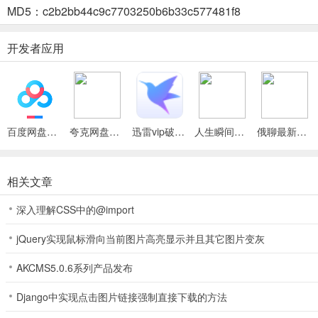
MD5：c2b2bb44c9c7703250b6b33c577481f8
教育动漫TV最新手机版怎么样
开发者应用
1、教育动漫TV最新手机版聚焦低龄宝宝启蒙成长，内容多元，覆盖0-
2、它能按年龄段智能分级推荐，经严格审核，无广告不良信息，打造
3、支持多种播放功能，加载快播放流畅，还将学习融入动画，让孩子
百度网盘绿色免安装Pc电脑版
夸克网盘官方正式版
迅雷vip破解版永久会员2024版
人生瞬间最新手机版
俄聊最新手机版
教育动漫TV最新版本更新内容介绍
相关文章
教育动漫TV是一款超棒的教育绘本动画软件。它聚焦低龄宝宝启蒙成
深入理解CSS中的@import
电视端优化，大图标大字体，遥控器操作轻松，老人孩子都能用。
jQuery实现鼠标滑向当前图片高亮显示并且其它图片变灰
最新版本亮点多多。支持定时关闭、护眼提醒和单日观看时长限制，让
源就行，各板块资源直接播放，加载完点击全屏。它适合亲子共看，增
AKCMS5.0.6系列产品发布
Django中实现点击图片链接强制直接下载的方法