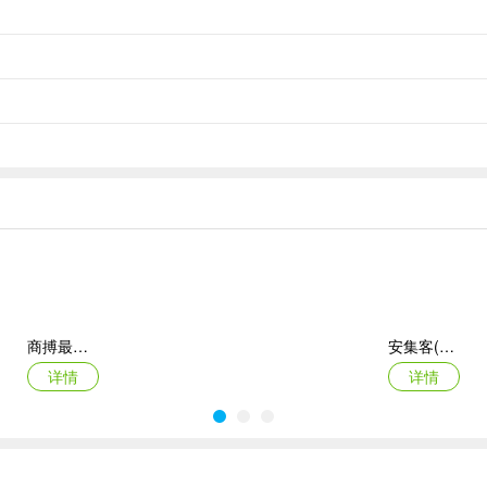
商搏最新手机版
安集客(服务工单管理)
详情
详情