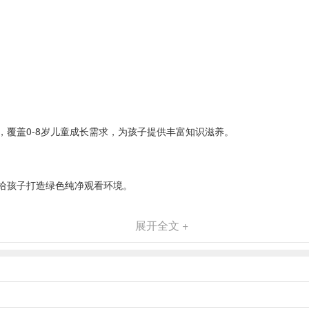
覆盖0-8岁儿童成长需求，为孩子提供丰富知识滋养。
给孩子打造绿色纯净观看环境。
展开全文 +
使用，观看体验舒适。
与休闲陪伴的实用工具。