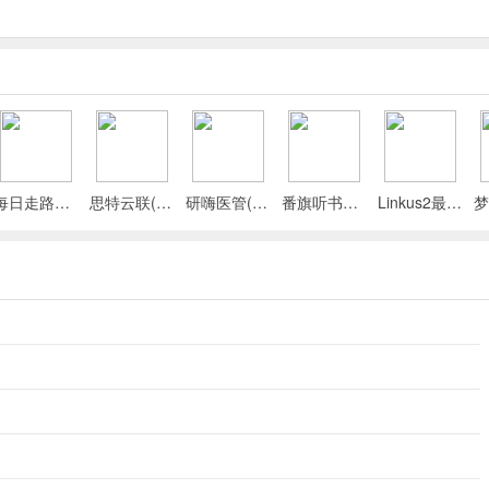
每日走路计步(运动健康记录)
思特云联(视频监控应用)
研嗨医管(医院管理平台)
番旗听书免费畅听(听书软件)
Linkus2最新手机版
成长需求，还持续更新。能按年龄段智能分级推荐，家长可精准选。专为
种学习融入动画，孩子边看边学。使用也简单，自带接口配置源，点击换
家庭育儿和休闲陪伴的好帮手，快来下载体验吧！