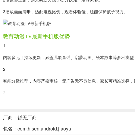
3播放画面清晰，适配电视比例，观看体验佳，还能保护孩子视力。
教育动漫TV最新手机版优势
1.
内容多元且持续更新，涵盖儿歌童谣、启蒙动画、绘本故事等多种类型，
2.
智能分级推荐，内容严格审核，无广告无不良信息，家长可精准选择，
3.
专为电视端优化，大图标大字体，操作简单，低龄儿童与老人都能轻松
4.
厂商：暂无厂商
适合亲子共同观看，部分内容有互动引导，增进亲子交流，是家庭育儿
包名：com.hisen.android.jiaoyu