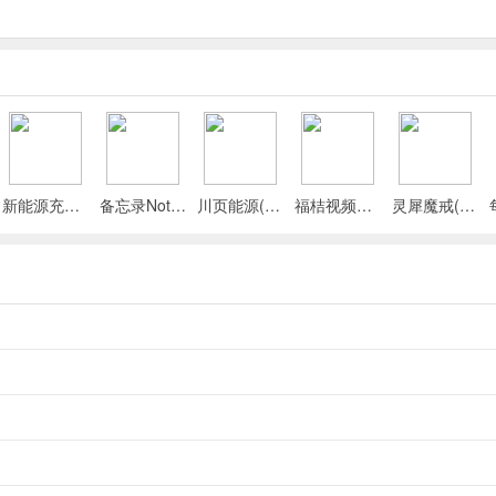
8岁儿童需求且持续更新。
绿色观看环境。
自然学习。
新能源充电桩查询(充电桩查询应用)
备忘录Note(多功能记事APP)
川页能源(电池管理应用)
福桔视频最新手机版
灵犀魔戒(运动睡眠管家)
长，内容超丰富，有儿歌童谣、启蒙动画、绘本故事等，覆盖0到8岁儿童
家长放心。支持断点续播、选集播放、循环播放，加载快播放稳。把多
进交流，涵盖多种主题助力孩子成长，画面清晰适配电视，保护视力，是