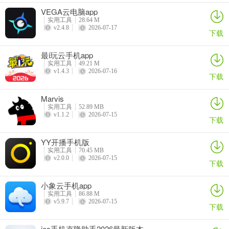
VEGA云电脑app
实用工具
28.64 M
v2.4.8
2026-07-17
下载
最i玩云手机app
实用工具
49.21 M
v1.4.3
2026-07-16
下载
Marvis
实用工具
52.89 MB
v1.1.2
2026-07-15
下载
YY开播手机版
实用工具
70.45 MB
应用亮点
v2.0.0
2026-07-15
下载
1、具备强大的宠物语言翻译功能，用户只需录制宠物的叫声，即可快
速获得翻译内容，从而更轻松地理解宠物的需求和情绪状态。
小象云手机app
实用工具
86.88 M
2、同时，该应用还支持人声翻译为猫叫或狗叫，让用户能够用“汪
v5.9.7
2026-07-15
下载
语”“喵语”回应宠物，开启“跨物种”的沟通体验。
ios手机克隆助手2026最新版本