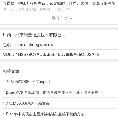
内置数十种经典猫狗声音，包含撒娇、打呼、卖萌、害羞等多种情
境。适合用来哄宠物、拍视频，乐趣无穷。
展开全文 +
3、萌宠写真
无需拍摄，只要一张照片，即可一键生成多风格宠物写真模板：时尚
厂商：北京阔量信息技术有限公司
杂志风、油画艺术风、旅行大片风、健身主题风……让你家主子一秒
变身“封面明星”。
包名：com.aichongwan.cw
4、萌宠Q版手办
MD5：1B8B88C3AD3A6E545D79B9A65C002AF2
上传一张照片，快速生成超萌Q版手办角色。大头比例、圆润造型、
立体透视，每一个细节都让你想立刻拥有实体模型！
相关文章
5、人宠合影写真
深入理解CSS中的@import
想和毛孩子合照却总拍不好？宠玩App支持上传你和萌宠的照片，即
jQuery实现鼠标滑向当前图片高亮显示并且其它图片变灰
可一键生成多风格宠物写真模板：守护神兽、肖像艺术等，既有情感
又有氛围，珍藏每一段陪伴。
AKCMS5.0.6系列产品发布
6、搞笑视频创作
Django中实现点击图片链接强制直接下载的方法