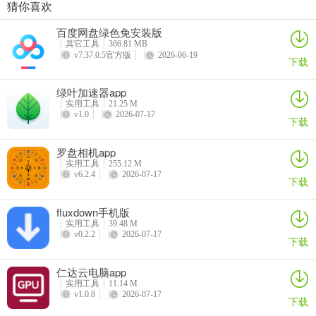
猜你喜欢
2、app提供海量图片模板，让你快速与自己的萌宠完成合照
VEGA云电脑app
2026百度网盘手机客户端
最i玩云手机app
Marvis
百度网盘绿色免安装版
详情
详情
详情
详情
其它工具
366.81 MB
v7.37.0.5官方版
2026-06-19
下载
绿叶加速器app
实用工具
21.25 M
v1.0
2026-07-17
下载
罗盘相机app
实用工具
255.12 M
v6.2.4
2026-07-17
下载
fluxdown手机版
实用工具
39.48 M
v0.2.2
2026-07-17
下载
3、app还可以为自己的萌宠定制特效视频
仁达云电脑app
实用工具
11.14 M
v1.0.8
2026-07-17
下载