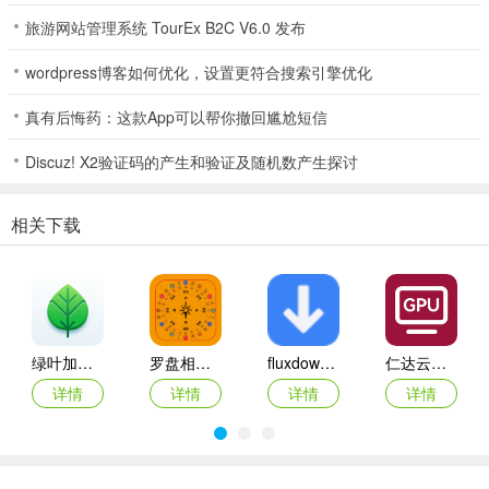
让你的宠物“跳舞”“唱歌”，生成各种爆笑短视频。无需剪辑，一键生
旅游网站管理系统 TourEx B2C V6.0 发布
成，分享朋友圈分分钟引爆点赞！
wordpress博客如何优化，设置更符合搜索引擎优化
宠玩app使用简介
真有后悔药：这款App可以帮你撤回尴尬短信
1、打开宠玩app后即可使用宠物翻译器功能与萌宠轻松对话
Discuz! X2验证码的产生和验证及随机数产生探讨
相关下载
绿叶加速器app
罗盘相机app
fluxdown手机版
仁达云电脑app
详情
详情
详情
详情