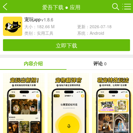
爱吾下载
●
应用
v1.8.6
宠玩app
大小：182.66 M
更新：2026-07-18
类别：
实用工具
系统：Android
立即下载
内容介绍
评论
0