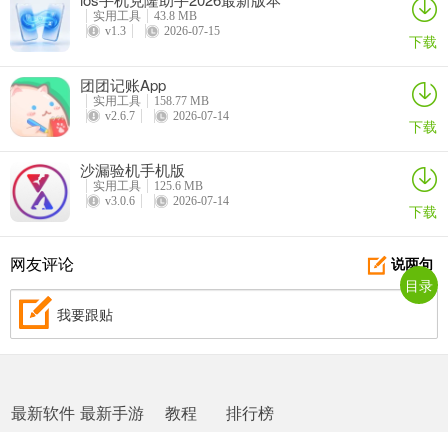
3、支持上传宠物照片快速生成超萌Q版手办角色，让用户仿佛拥有了
实用工具
43.8 MB
一个实体模型
v1.3
2026-07-15
下载
4、内置了数十种经典猫狗声音，不仅适合用来哄宠物，还能在拍摄视
团团记账App
频时增添乐趣，让宠物视频更加生动有趣
实用工具
158.77 MB
v2.6.7
2026-07-14
下载
更新日志
v1.8.6版本
沙漏验机手机版
实用工具
125.6 MB
v3.0.6
2026-07-14
优化流畅度
下载
网友评论
说两句
目录
我要跟贴
最新软件
最新手游
教程
排行榜