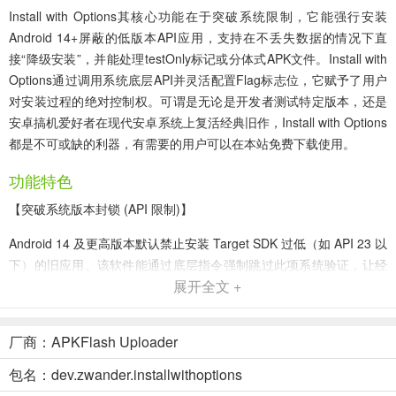
Install with Options其核心功能在于突破系统限制，它能强行安装
Android 14+屏蔽的低版本API应用，支持在不丢失数据的情况下直
接“降级安装”，并能处理testOnly标记或分体式APK文件。Install with
Options通过调用系统底层API并灵活配置Flag标志位，它赋予了用户
对安装过程的绝对控制权。可谓是无论是开发者测试特定版本，还是
安卓搞机爱好者在现代安卓系统上复活经典旧作，Install with Options
都是不可或缺的利器，有需要的用户可以在本站免费下载使用。
功能特色
【突破系统版本封锁 (API 限制)】
Android 14 及更高版本默认禁止安装 Target SDK 过低（如 API 23 以
下）的旧应用。该软件能通过底层指令强制跳过此项系统验证，让经
展开全文 +
典的老旧软件在现代手机上“起死回生”。
【保留数据的版本降级】
厂商：APKFlash Uploader
系统自带安装器通常禁止“高版本覆盖安装低版本”，必须卸载并清除
包名：dev.zwander.installwithoptions
数据。该工具支持开启`-d` (Allow Downgrade)标志位，实现无损降