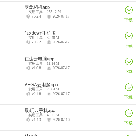
5、接着就可以看到选择好的安装包已为准备安装状态了（图中红色箭
罗盘相机app
头所指处代表有1个安装包正在就绪），接着就可以点击旁边的“安
实用工具
255.12 M
装”按钮
v6.2.4
2026-07-17
下载
fluxdown手机版
实用工具
39.48 M
6、等待其安装完成后就会提示用户安装成功
v0.2.2
2026-07-17
下载
仁达云电脑app
实用工具
11.14 M
应用场景
v1.0.8
2026-07-17
下载
1、“复活”经典旧款应用：
VEGA云电脑app
当你尝试在 Android 14+ 的手机上安装多年前停止维护的工具或单机
实用工具
28.64 M
游戏时，系统常以“应用与最新版 Android 不兼容”为由拒绝。该软件
v2.4.8
2026-07-17
下载
可以绕过 API 限制，让这些情怀之作在现代设备上成功运行。
最i玩云手机app
2、应用版本无损“后悔药”：
实用工具
49.21 M
v1.4.3
2026-07-16
下载
某个 App 更新后变得臃肿不堪、广告变多或出现严重 Bug，但你不想
卸载重装（因为会丢失本地聊天记录或存档）。此时可用它开启“允许
Marvis