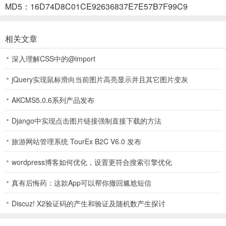
级，完美保留应用数据和设置。
MD5：16D74D8C01CE92636837E7E57B7F99C9
【处理特殊属性APK】
相关文章
能轻松安装被开发者标记为 `testOnly`（仅限测试）的应用。这类
APK 在普通文件管理器或系统安装器中通常会提示“解析包错误”或“无
深入理解CSS中的@import
法安装”。
jQuery实现鼠标滑向当前图片高亮显示并且其它图片变灰
【免电脑的“伪 ADB”体验】
AKCMS5.0.6系列产品发布
它本质上是将 `adb install` 的各种复杂参数（如 `-r`, `-t`, `-g` 等）图
形化。借助Shizuku框架，用户无需连接 PC 运行命令行，在手机端勾
Django中实现点击图片链接强制直接下载的方法
选开关即可获得高级权限。
旅游网站管理系统 TourEx B2C V6.0 发布
【自定义安装源模拟】
wordpress博客如何优化，设置更符合搜索引擎优化
允许用户手动指定“安装程序包名”。通过模拟来自Google Play或特定
应用商店的来源，可以巧妙规避某些应用内部的来源校验逻辑。
真有后悔药：这款App可以帮你撤回尴尬短信
Install with Options怎么用
Discuz! X2验证码的产生和验证及随机数产生探讨
1、如果手机已获取到root权限，或者在虚拟机环境中操作，可以给予
Install with Options root权限工作运行