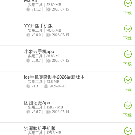
降级”开关，直接覆盖安装旧版 APK，实现数据原封不动的回滚。
实用工具
52.89 MB
v1.1.2
2026-07-15
下载
3、开发者调试与内测：
YY开播手机版
开发者经常会分发标记为 testOnly 的测试包。普通安装器无法识别此
实用工具
70.45 MB
类安装包，而通过这款工具，你可以像在电脑上执行 adb install -t 一
v2.0.0
2026-07-15
下载
样，直接在手机上快速部署这些内测版本。
小象云手机app
4、解决分体式 APK 安装难题：
实用工具
86.88 M
v5.9.7
2026-07-15
下载
从第三方网站（如 APKMirror）下载的应用有时由多个 .apk 组成
（Split APKs）。该软件支持一次性选择多个文件进行批量组合安
ios手机克隆助手2026最新版本
装，避免了手动解压或寻找专门安装器的麻烦。
实用工具
43.8 MB
v1.3
2026-07-15
下载
5、规避应用来源检测：
团团记账App
部分应用在启动时会检查自己是否是从 Google Play 或官方商店安装
实用工具
158.77 MB
的。通过“自定义安装源”功能，你可以将安装来源模拟为商店包名，
v2.6.7
2026-07-14
下载
从而骗过这些检测逻辑，正常进入应用。
沙漏验机手机版
更新日志
实用工具
125.6 MB