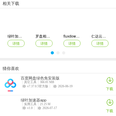
相关下载
2、当然一般用户都是在无root权限的真机上操作，这也是最常用的场
景，此时用户可以激活Shizuku（激活方式参考
Shizuku官网）
，然后
再通过Shizuku授权Install with Options ADB等高级权限后也可以让
绿叶加速器app
罗盘相机app
fluxdown手机版
仁达云电脑app
Install with Options在获取高级权限后进行工作运行
详情
详情
详情
详情
3、Install with Options正常运行工作后，就可以在其界面中勾选“adb
请求”选项，以及其它安装应用需要权限，比如用户如果要降级安装应
猜你喜欢
用时就可以勾选允许“降级安装的选项”
VEGA云电脑app
2026百度网盘手机客户端
最i玩云手机app
Marvis
百度网盘绿色免安装版
详情
详情
详情
详情
其它工具
366.81 MB
v7.37.0.5官方版
2026-06-19
下载
4、然后点击底部的“选择文件”按钮后会打开手机文件管理系统，选择
手机本地中的安装包
绿叶加速器app
实用工具
21.25 M
v1.0
2026-07-17
下载