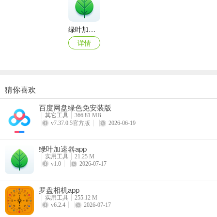
绿叶加速器app
详情
猜你喜欢
VEGA云电脑app
百度网盘绿色免安装版
详情
其它工具
366.81 MB
v7.37.0.5官方版
2026-06-19
应用亮点
1、激发教学创造力，把想法变成现实
绿叶加速器app
实用工具
21.25 M
2、辅助提高教学能力，实现更好的教学效果
v1.0
2026-07-17
3、随时随地创作，无需坐在电脑前
罗盘相机app
实用工具
255.12 M
更新日志
v6.2.4
2026-07-17
v1.2.0版本