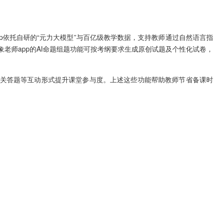
p依托自研的“元力大模型”与百亿级教学数据，支持教师通过自然语言指
象老师app的AI命题组题功能可按考纲要求生成原创试题及个性化试卷，
闯关答题等互动形式提升课堂参与度。上述这些功能帮助教师节省备课时