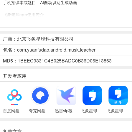
手机拍课本或题目，AI自动识别生成动画
飞象老师app使用简介
1、打开登录飞象老师app后进入到创建界面中即可开始ai教学创作了
厂商：北京飞象星球科技有限公司
包名：com.yuanfudao.android.musk.teacher
MD5：1BEEC9331C4B025BADC0B36D06E13863
开发者应用
百度网盘绿色免安装Pc电脑版
夸克网盘官方正式版
迅雷vip破解版永久会员2024版
飞象星球老师app
飞象星球学生版最新版本
2、输入一句话，它就会帮你生成教学课件
相关文章