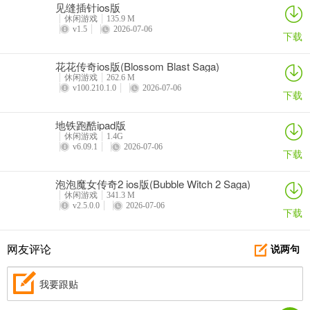
见缝插针ios版
剃刀，然后点击剃除来的毛，藏在羊毛后面，过关
休闲游戏
135.9 M
v1.5
2026-07-06
第17关：
下载
来到右侧画面，点击收取人偶身上的衣服，以及旁边的警示栏，回到
花花传奇ios版(Blossom Blast Saga)
左侧画面，先把警示栏放在洞口前面，然后穿上衣服，点击警示栏，
休闲游戏
262.6 M
v100.210.1.0
2026-07-06
下载
过关
第18关：
地铁跑酷ipad版
休闲游戏
1.4G
v6.09.1
2026-07-06
来到右侧画面，点击左边的柜子，拾取锤子，回到左侧画面，对墙壁
下载
上的裂缝使用锤子，出现人形裂缝，点击裂缝，过关
泡泡魔女传奇2 ios版(Bubble Witch 2 Saga)
第19关：
休闲游戏
341.3 M
v2.5.0.0
2026-07-06
下载
点击拾取左侧画面中位于下方的一堆草，来到右侧画面，打翻垃圾
桶，拾取铲子，对地面上的裂缝使用铲子，然后把草铺上去。再点击
网友评论
说两句
椅子，悠哉的等人过来抓，过关
第20关：
我要跟贴
点击左侧画面中男子右手边的包，获得香蕉，把香蕉放在篮子底下，