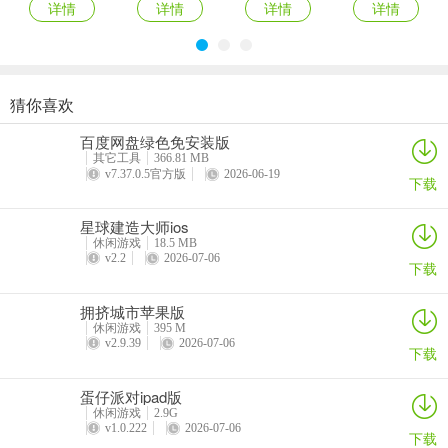
第八关：
详情
详情
详情
详情
来到右侧画面，点击打翻右侧的垃圾桶，拾取假发。对主角使用假
发，然后回到左侧画面，点击两个NPC，过关
猜你喜欢
第九关：
月兔漫游苹果版
人力资源机器ios版
宠物拯救传奇苹果版(Pet Rescue Saga)
鹅鸭杀苹果版
百度网盘绿色免安装版
来到右侧画面，拾取三个橘色的轮胎。把三个轮胎全垒在左侧的轮胎
详情
详情
详情
详情
其它工具
366.81 MB
上，然后点击轮胎，过关
v7.37.0.5官方版
2026-06-19
下载
第十关：
星球建造大师ios
休闲游戏
18.5 MB
来到右侧画面，点击拾取熊人偶的衣服并使用，回到左侧点击蓝白相
v2.2
2026-07-06
下载
间的看板
拥挤城市苹果版
第11关：
休闲游戏
395 M
v2.9.39
2026-07-06
来到右侧画面，打翻右边的垃圾桶，拾取两根打鼓的棍子。来到左侧
下载
画面，对架子鼓使用打鼓棍，过关
蛋仔派对ipad版
第12关：
休闲游戏
2.9G
v1.0.222
2026-07-06
下载