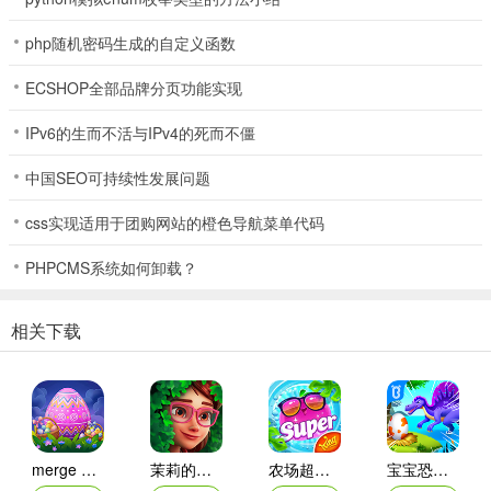
来到右侧画面，打翻垃圾桶，捡起美女杂志，把美女杂志给左侧画面
的守门员，然后点击足球，过关
php随机密码生成的自定义函数
第四关：
ECSHOP全部品牌分页功能实现
来到右侧画面，点击几次左侧的试衣间，过关
IPv6的生而不活与IPv4的死而不僵
第五关：
中国SEO可持续性发展问题
来到右侧画面，拾取油漆桶，对自己使用油漆桶。回到左侧画面，点
css实现适用于团购网站的橙色导航菜单代码
击空着的展台底座，过关
PHPCMS系统如何卸载？
第六关：
在左侧画面中拾取两串坏了的香蕉，来到右侧画面，对吃饭的两人使
相关下载
用香蕉，两人先后离席后，点击他们吃饭的桌子三次，过关
第七关：
打开左侧的柜子，拾取水手服，对主角使用水手服，然后来到右侧画
面，点击女厕所，过关
merge dragons ios版
茉莉的花园ipad版
农场超级传奇苹果版
宝宝恐龙家园ios版