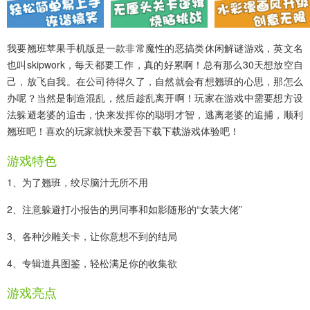
我要翘班苹果手机版
是一款非常魔性的恶搞类休闲解谜游戏，英文名
也叫
skipwork
，每天都要工作，真的好累啊！总有那么30天想放空自
己，放飞自我。在公司待得久了，自然就会有想翘班的心思，那怎么
办呢？当然是制造混乱，然后趁乱离开啊！玩家在游戏中需要想方设
法躲避老婆的追击，快来发挥你的聪明才智，逃离老婆的追捕，顺利
翘班吧！喜欢的玩家就快来爱吾下载下载游戏体验吧！
游戏特色
1、为了翘班，绞尽脑汁无所不用
2、注意躲避打小报告的男同事和如影随形的“女装大佬”
3、各种沙雕关卡，让你意想不到的结局
4、专辑道具图鉴，轻松满足你的收集欲
游戏亮点