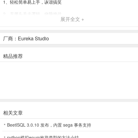
1、轻松简单易上手，诙谐搞笑
2、无厘头关卡逻辑，烧脑挑战
展开全文 +
3、水彩漫画风升级，创意无限
4、超洗脑魔性音乐，停不下来
厂商：Eureka Studio
5、专辑和道具图鉴，满足收集
精品推荐
游戏攻略
第一关：
点击向右箭头，来到右侧画面，点击垃圾桶，过关
第二关：
来到右侧画面，点击自动贩卖机底下的100日元，然后拖到小卖部使
相关文章
用，得到一份报纸。回到左侧画面，对椅子使用报纸，过关
BeetlSQL 3.0.10 发布，内置 sega 事务支持
第三关：
python模拟enum枚举类型的方法小结