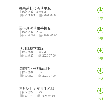
拾取左侧画面中女模特手上的鱼竿，来到右侧画面，对人妖使用鱼
竿，获得假发，同时打开柜子，获得两个苹果，拿走架子上白色的裙
糖果苏打传奇苹果版
子，三样东西会自动组成一样，对主角使用这套衣服后，回到左侧画
休闲游戏
530.6 M
v1.306.3
2026-07-06
下载
面点击空着的圆形底座
第13关：
蛋仔派对苹果手机版
休闲游戏
2.9G
v1.0.210
2026-07-06
来到画面右侧，点击手提包获取扇子，对人妖使用扇子，吹走了他的
下载
假发，回到左侧画面，捡起并带上假发，点击贝壳，过关
飞刀挑战苹果版
第14关：
休闲游戏
198.5 M
v1.9.25
2026-07-06
下载
抢走左右两侧共计三个气球并对主角使用气球，过关
贪吃蛇大作战ipad版
第15关：
休闲游戏
1.3G
v5.38.0
2026-07-06
下载
打开左侧画面左侧的柜子，拿走灰色的台子。来到右侧画面，先把台
子摆在地上灰色的长方形那儿，然后在点击那个台子，过关
阿凡达世界苹果手机版
休闲游戏
1.2G
第16关：
v2.134
2026-07-06
下载
打开左侧画面左边的柜子，拿到剃刀，来到右侧画面，对两只羊使用