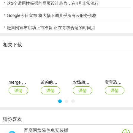
2、合并龙蛋来孵化出更多的龙，称霸这片土地并收获更强大的物品。
这3个适用性极强的网页设计趋势，在4月非常流行
三、棘手的益智游戏和任务：
Google今日宣布 将大幅下调几乎所有云服务价格
1、超过600个棘手的任务来测试你的能力。
赶集网宣布启动上市准备 正在寻求合适的时间点
2、重复100多个关卡，完成新的任务并获得更多奖励来继续建设你的
Dragon Camp!
相关下载
3、发现秘密隐藏的关卡来获得更多奖励——你能找到所有的关卡吗？
4、当你在小径上游荡时要小心，你可能会遇到邪恶的 Zomblin 恶
魔！
merge dragons ios版
茉莉的花园ipad版
农场超级传奇苹果版
宝宝恐龙家园ios版
更新日志
详情
详情
详情
详情
v13.2.1版本
修复了错误并提升了性能。
猜你喜欢
月兔漫游苹果版
人力资源机器ios版
宠物拯救传奇苹果版(Pet Rescue Saga)
鹅鸭杀苹果版
百度网盘绿色免安装版
详情
详情
详情
详情