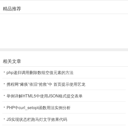
游戏特色
精品推荐
一、合并物品来拯救大地：
1、发现并合并超过 500 多个神奇的物品来治愈大地。
2、在美丽的世界中自由拖动物体，合并3个匹配物体来演变成你的物
品！
3、合并所有物品——植物、建筑物、钱币、珍宝、坠落的星星、魔法
物品和龙！
相关文章
4、结合 Life Essence 并用它来治愈土地，维持龙的生机。
php递归调用删除数组空值元素的方法
5、在每个关卡被诅咒的土地上发现 Goddess Gaia 的雕像，然后合
携程网“瘫痪”依旧“抢救”中 首页提示使用艺龙
并解开谜题！
举例详解HTML5中使用JSON格式提交表单
二、收集和进化龙的品种：
PHP中curl_setopt函数用法实例分析
1、龙的品种——发现超过 17 个品种的龙，合并你的龙来通过8个生
长阶段！
JS实现状态栏跑马灯文字效果代码