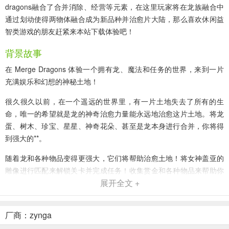
dragons融合了合并消除、经营等元素，在这里玩家将在龙族融合中
通过划动使得两物体融合成为新品种并治愈片大陆，那么喜欢休闲益
智类游戏的朋友赶紧来本站下载体验吧！
背景故事
在 Merge Dragons 体验一个拥有龙、魔法和任务的世界，来到一片
充满娱乐和幻想的神秘土地！
很久很久以前，在一个遥远的世界里，有一片土地失去了所有的生
命，唯一的希望就是龙的神奇治愈力量能永远地治愈这片土地。将龙
蛋、树木、珍宝、星星、神奇花朵、甚至是龙本身进行合并，你将得
到强大的**。
随着龙和各种物品变得更强大，它们将帮助治愈土地！将女神盖亚的
雕像进行匹配来解锁关卡并完成任务！收集赏金和各种物品来帮助你
展开全文 +
的龙营成长，帮助保护你的家园免受恶魔 Zomblin 的攻击。
当你在 Merged Dragons 中建设你的营地时，谁知道你会发现什么魔
厂商：zynga
力？！