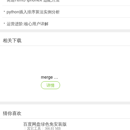
python插入排序算法实例分析
运营进阶:核心用户详解
相关下载
merge dragons ios版
详情
猜你喜欢
月兔漫游苹果版
百度网盘绿色免安装版
详情
其它工具
366.81 MB