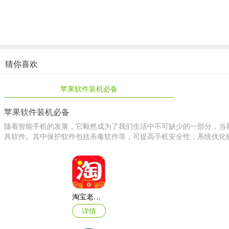
六人同局进行连连看排位赛，上分升段冲王者，赢取大量赛季奖励
>多样化的道具卡组合
既有基础的重列与炸弹帮助消除，又有强势的冻结与蒙眼攻击对手
游戏亮点
猜你喜欢
六人同局拼手速，勇夺第一难上难。
苹果软件装机必备
组队同图一起消，团队合作更趣味。
苹果软件装机必备
新排位畅爽激战，排行榜独占鳌头。
随着智能手机的发展，它毅然成为了我们生活中不可缺少的一部分，当
具软件。其中保护软件包括杀毒软件等，可提高手机安全性；系统优化软
新元素奇趣闯关，不出户环游世界。
携亲友共创家族，无距离全家同欢。
游戏特征
淘宝老年版app
>同步合作同屏消除
详情
3人联机组队pk，你可以一人carry带队上分，也可以三人联手