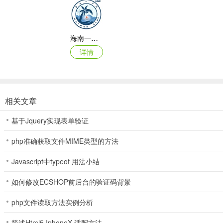
>冒险闯关步天下
每个章节都是一场新旅程，大兴安岭的绿树青山，冰雪之城的繁华
海南一卡通iOS
>丰富的角色时装
详情
现有的4个角色是哥哥、姐姐、弟弟、妹妹，你可以随意切换使用
更新日志
相关文章
v1.773.125
优化了游戏的体验~
基于Jquery实现表单验证
php准确获取文件MIME类型的方法
Javascript中typeof 用法小结
如何修改ECSHOP前后台的验证码背景
php文件读取方法实例分析
简述Html5 IphoneX 适配方法