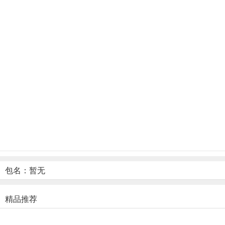
游戏特色
>刺激的迷你对战
包名：暂无
流畅的消除体验，单局只需3-5分钟，随时随地来一把，不受限制
精品推荐
>新颖的混战消除