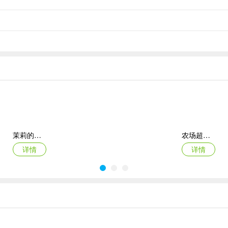
茉莉的花园ipad版
农场超级传奇苹果版
详情
详情
人力资源机器ios版
宠物拯救传奇苹果版(Pet Rescue Saga)
详情
详情