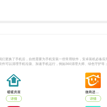
，迈向连连王者段位巅峰；
，需要把握时机的同化与无敌，意外重重使对战更加有趣。
我们更换了手机后，自然需要为手机安装一些常用软件，安卓装机必备应
件可以清理手机垃圾、加速手机运行，例如360清理大师、绿色守护等
暖暖房屋
微商进销存IOS
详情
详情
共同抗敌，不同的道具卡组合重叠，携手合作击败对手；