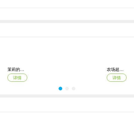
以下的孩子和中老年人；玩家中还有超过一半的女性玩家，是一款超级受
有趣的小动物们，定会陪您度过欢乐休闲时光~
的指定消除目标即可过关！
茉莉的花园ipad版
农场超级传奇苹果版
详情
详情
人力资源机器ios版
宠物拯救传奇苹果版(Pet Rescue Saga)
详情
详情