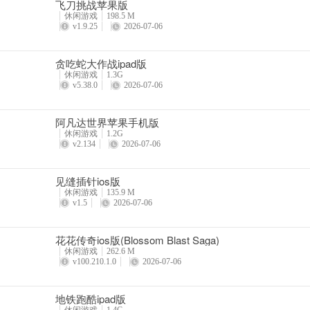
4、【商店改版】更丰厚的礼包，更优惠的价格，走过路过不要错过
飞刀挑战苹果版
休闲游戏
198.5 M
5、【新15关】新关来袭，爆爽上线！有你没有体验过的新玩法哦~
v1.9.25
2026-07-06
6、【关卡优化】关卡难度进行了调整，闯关更容易了哦~
贪吃蛇大作战ipad版
休闲游戏
1.3G
更新日志
v5.38.0
2026-07-06
v1.123
三年前我遇到过一位自称无所不知的高人。
阿凡达世界苹果手机版
我当时以为他只是在哄骗我，可是高人说过的那些话，囊括了这些年发
休闲游戏
1.2G
v2.134
2026-07-06
我用尽所有办法，历尽千辛万苦，终于找到了他。
他不计前嫌，赠与我一个锦囊。
见缝插针ios版
我在一个黄道吉日既害怕又开心地打开锦囊，上面写着：
休闲游戏
135.9 M
v1.5
2026-07-06
开心消消乐1.123版本更新了！消除节重磅来袭，三大神话主题让你成
1、【开心有神助】7月20日~8月19日，携神话英雄，赴开心奇遇！
花花传奇ios版(Blossom Blast Saga)
2、【神话商城】7月20日~8月19日，惊喜实物，丰厚奖励，助力神话
休闲游戏
262.6 M
v100.210.1.0
2026-07-06
3、【后羿射日】7月20日~7月29日，化身射日英雄后羿，击落金乌，
4、【女娲补天】7月29日~8月8日，修炼五彩石，补残破天空。动
地铁跑酷ipad版
5、【大禹治水】8月8日~8月18日，挖渠通水，拯救村庄。化身治水