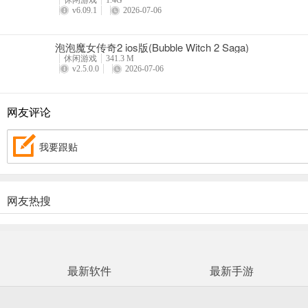
休闲游戏
1.4G
v6.09.1
2026-07-06
6、【全新关卡】老板说：“这次关卡一定要用心用心再用心，新关卡要
哈哈哈哈哈哈哈哈哈我笑到觉醒开心村血脉一口气把自己编的关全部打
泡泡魔女传奇2 ios版(Bubble Witch 2 Saga)
7、【发微博有好礼】带话题#开心如有神助#发微博晒截图，直接抽五
休闲游戏
341.3 M
v2.5.0.0
2026-07-06
网友评论
我要跟贴
网友热搜
最新软件
最新手游