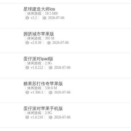
星球建造大师ios
休闲游戏
18.5 MB
v2.2
2026-07-06
拥挤城市苹果版
休闲游戏
395 M
v2.9.39
2026-07-06
蛋仔派对ipad版
休闲游戏
2.9G
v1.0.222
2026-07-06
更新日志
糖果苏打传奇苹果版
开心消消乐新版本上线~更多精彩内容，更多福利好礼，开心五月
休闲游戏
530.6 M
v1.306.3
2026-07-06
1、【闯关晋级赛】闯关收集四叶草，晋级好礼送不停~
蛋仔派对苹果手机版
2、【精彩回放】不仅可以回放自己的炫酷表现，还可以录制和保存
休闲游戏
2.9G
v1.0.210
2026-07-06
3、【记录此刻】记录过关时刻，分享喜悦心情~