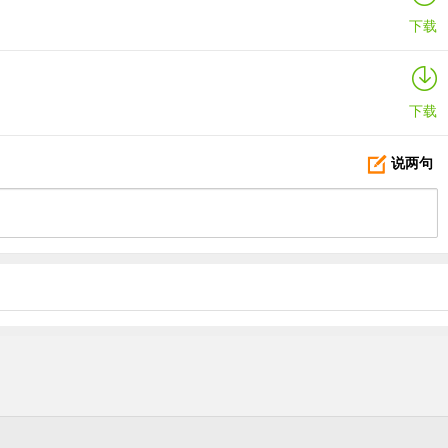
个你懂吗？”我说：“好的。”经过努力我终于编出了这样的关卡，哈哈哈
下载
下载
说两句