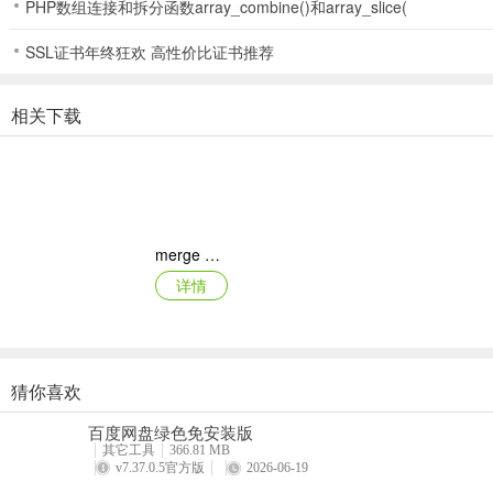
PHP数组连接和拆分函数array_combine()和array_slice(
【上手简单，有趣休闲】
SSL证书年终狂欢 高性价比证书推荐
休闲三消玩法，轻移指尖，即享畅快！消消乐的粉丝中，不乏10岁
相关下载
【场景清新，特效华丽】
清新的藤蔓场景，明晰的面板设计，华丽爽快的特效效果，还有萌动
【游戏玩法】
滑动手指让三个及以上的同色小动物横竖相连即可消除，完成每关
merge dragons ios版
详情
【知识产权声明】
消消乐?是乐元素的注册商标，未经许可不得擅自使用。
开心消消乐的著作权由乐元素享有，未经许可不得擅自使用。
猜你喜欢
月兔漫游苹果版
百度网盘绿色免安装版
详情
其它工具
366.81 MB
v7.37.0.5官方版
2026-06-19