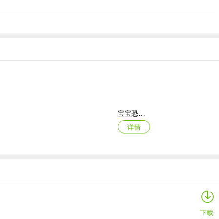
女性玩家欢迎的游戏。
宝宝恐龙家园ios版
详情
鹅鸭杀苹果版
详情
下载