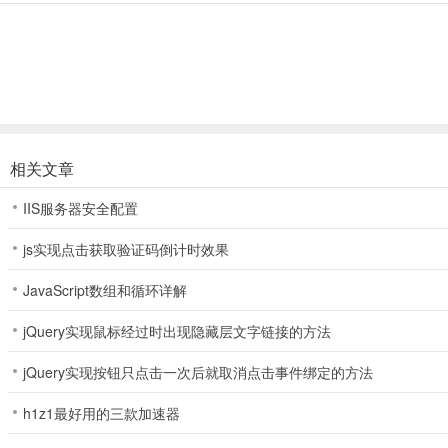
【玩法丰富，创意无限】
8大关卡类型、50余种障碍设计、2000多个精心设计的关卡（持
【随时随地都能玩】
不用流量也能玩：开启手机，轻点图标，快乐一触即发！消除无聊
相关文章
IIS服务器安全配置
js实现点击获取验证码倒计时效果
JavaScript数组和循环详解
jQuery实现鼠标经过时出现隐藏层文字链接的方法
jQuery实现按钮只点击一次后就取消点击事件绑定的方法
h1z1最好用的三款加速器