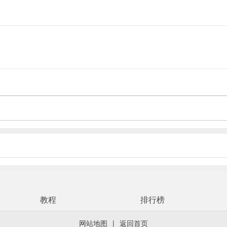
简单的同时不失巧妙，巧妙的同时又有惊喜，惊喜之余还要有点那个，那
通！
位幸运小村民送出惊喜礼物！
教程
排行榜
网站地图
|
返回首页