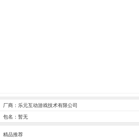
游戏特色
《开心消消乐》，以三消游戏的方式，让国民连接在一起！2019年
厂商：乐元互动游戏技术有限公司
包名：暂无
【App Store下载量榜首，多次精选推荐】
全民级三消游戏《开心消消乐》不仅是中国区App Store下载量排行
精品推荐