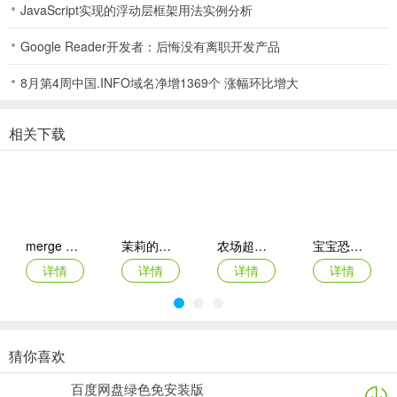
JavaScript实现的浮动层框架用法实例分析
斯氏拟雀鲷：分享照片3次
Google Reader开发者：后悔没有离职开发产品
丝鳍圆天竺鲷：一天开启应用20次
8月第4周中国.INFO域名净增1369个 涨幅环比增大
驼背真三棱箱豚：分享箱豚照片3次
相关下载
白点箱豚：从通知栏启动应用
膨腹海马：分享海马照片3次
大目侧仔：一天登录20次
巴氏海鱼：凌晨4点开启游戏5次
merge dragons ios版
茉莉的花园ipad版
农场超级传奇苹果版
宝宝恐龙家园ios版
详情
详情
详情
详情
赤水母：水母拍照10次
楞皮龟：打开宝箱10次
花斑喙头海豚：海豚照片保存3次
猜你喜欢
月兔漫游苹果版
人力资源机器ios版
宠物拯救传奇苹果版(Pet Rescue Saga)
鹅鸭杀苹果版
独角鲸：画面左上角点击5000下
百度网盘绿色免安装版
详情
详情
详情
详情