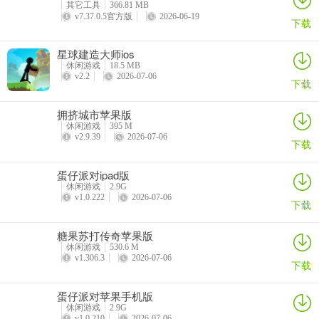
其它工具
366.81 MB
双吻前口蝠鱝：分享蝠鲼照片3次
v7.37.0.5官方版
2026-06-19
下载
锤头双髻鲨：鲨鱼照片保存3次
星球建造大师ios
休闲游戏
18.5 MB
鲸鲨：从通知栏启动应用
v2.2
2026-07-06
下载
深海水族馆基础玩法技巧攻略
拥挤城市苹果版
1、界面方面
休闲游戏
395 M
v2.9.39
2026-07-06
下载
首先，这是个tap游戏，时间充裕自己慢慢点，要是懒得点可以用按键
精灵，不过不推荐。
蛋仔派对ipad版
休闲游戏
2.9G
然后，由于有珊瑚每秒自动产出，可以攒着狂升珊瑚，退出挂机。
v1.0.222
2026-07-06
下载
鱼特别重要，一条鱼可以使产出增倍，且可通过点鱼的爱心获得生
糖果苏打传奇苹果版
命，有能力的情况下请先买鱼，需求过高后再慢慢升级珊瑚礁珊瑚。
休闲游戏
530.6 M
v1.306.3
2026-07-06
下载
2、技能
第一个技能是每秒自动点十次，持续5分钟，也就是5分钟会自动点三
蛋仔派对苹果手机版
休闲游戏
2.9G
千次。
v1.0.210
2026-07-06