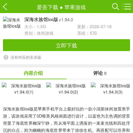
爱吾下载
●
苹果游戏
v1.94.0
深海水族馆ios版
大小：1.5G
更新：2026-07-18
类别：
休闲游戏
系统：IOS
立即下载
没有对应的安卓版
内容介绍
评论
0
深海水族馆ios版
是苹果手机平台上最好玩的一款小清新休闲放置类手
游，该游戏采用了3D唯美风格画面进行设计，以蓝色为主色调的背景
突显了海底世界幽深宁静，而从海平面上洒落的一束束光线和四处浮
沉的白点，则为幽幽的海底世界带来了徐徐生机。再搭配可以培养和