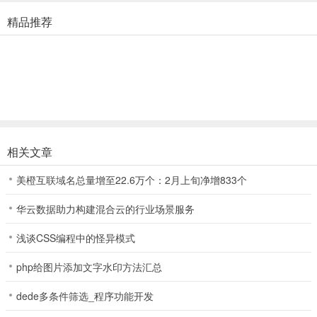
4、VR（虚拟实境）支援----使用纸板来享受深海水族馆的 VR 模式。
精品推荐
你可以在 3D 环境中，观赏小鱼从你的头顶或眼前游过
深海水族馆隐藏鱼获取攻略
深海水族馆是一款有着唯美画风的放置收集类游戏，那么在游戏中的
隐藏鱼该怎么获取呢，下面一起来看看吧。
蓝小丑鱼：小丑鱼拍照3次
兰道氏钝塘鳢：Goby拍照3次
相关文章
绣鳍连鳍䲗：从通知栏启动应用
美橙互联域名总量增至22.6万个：2月上旬净增833个
颊吻鼻鱼：刺尾鱼拍照5次
华云数据助力构建混合云的行业场景服务
横带刺尾鱼：什么也不做 放置1小时
浅谈CSS编程中的怪异模式
克氏新箭齿雀鲷：雀鲷拍照3次
php给图片添加文字水印方法汇总
眼斑椒雀鲷：画面左上角点击1000下
dede多条件筛选_程序功能开发
巴西刺盖鱼：刺盖鱼照片保存3次