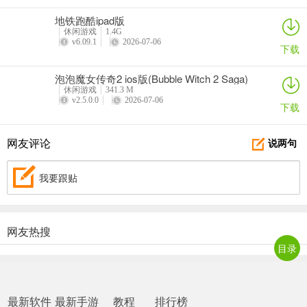
法作弊刷技能可升第三个，若调时间但不常玩可升第一个，调时间常
地铁跑酷ipad版
玩升第二个即可。
休闲游戏
1.4G
v6.09.1
2026-07-06
下载
更新日志
泡泡魔女传奇2 ios版(Bubble Witch 2 Saga)
休闲游戏
341.3 M
v1.94.0版本
v2.5.0.0
2026-07-06
下载
-在2026年春季活动中遇到新的鱼！
网友评论
说两句
-2个花园守护者包和2个山谷百合包已添加到深渊坦克中。
我要跟贴
-完成扩展任务，获得8种扩展！
-联合起来！合并事件已返回。
网友热搜
目录
最新软件
最新手游
教程
排行榜