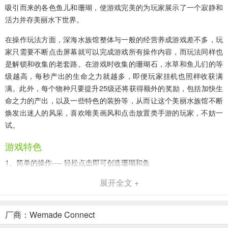
吸引而来的各色鱼儿和珊瑚，使游戏完美的为玩家展示了一个寂静和
活力并存美丽水下世界。
在操作玩法方面，深海水族馆整体与一般的经营养成游戏差不多，玩
家只需要不断点击屏幕就可以完成游戏所有操作内容，而玩法同样也
是解锁和收集的老套路。在游戏时收集的珊瑚石，水草和鱼儿们的等
级越高，每秒产出的生命之力就越多，即便玩家挂机也照样收获满
满。此外，每个物种只要提升25级还将获得额外的奖励，包括加快生
命之力的产出，以及一些特色的装扮等，从而让这个美丽水族馆不断
焕发出迷人的风采，喜欢唯美画风和点击放置类手游的玩家，不妨一
试。
游戏特色
1、简单的操作---- 轻松点击即可创造珊瑚和鱼
展开全文 +
2、绝美的图片---你可以欣赏每种鱼的 HD 高画质 3D 模型
3、美妙的背景音乐---- 鲸鱼之歌与水滴声将指引你前往美丽的音乐世
厂商：Wemade Connect
界。