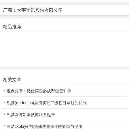
3、神明附身系统，赶快让财神、福神附身保佑你大吉大利，远离虽衰
厂商：大宇资讯股份有限公司
神穷神避免诸事不顺的命运！
4、灵活运用资金投资股市，在地产股市双重获利！
精品推荐
5、内建小游戏: 接金币、射神明、猜兔子,玩游戏赚点数，再以点数购
买卡片道具！
主选单中的游乐场中可练习三款小游戏的玩法 (练习游戏乐场无法赚
点数喔！
6、大型建地可盖公园、加油站、研究中心、渡假饭店等，各有不同的
特殊功能！
相关文章
7、自订胜利条件，可用时间、金钱或破产，弹性十足！
观点分享：微信买卖必成型但需引导
8、提供存盘功能，可储存三组不同游戏！
织梦(dedecms)如何实现二级栏目导航的仿制
大富翁4fun玩法介绍
织梦网与新浪微博联系起来
-藉由掷骰子来决定行进的步数，还可以随意在停留的地方买土地、盖
房子，幸运的话还能有财神爷降临。
织梦ckplayer视频播放器插件的介绍与使用