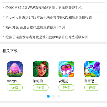
-不过有幸运之神，当然也就有万恶衰神的存在，可千万别被缠上，万
帝国CMS7.2版WAP系统功能更新，更适应智能手机
一不小心停留在别人的土地上的话，还得掏出双倍的钱来付过路费，
可得小心啊！
Phpwind升级到8.7版本后无法正常使用QQ和新浪微博报错
-除了靠运气之外，懂得善加利用卡片道具，也是重要的策略之一喔！
福利升级 百度云虚拟主机免费使用3个月
抢孩子谣言发布者究竟是谁?运营80余公众号造谣吸粉月
更新日志
v10.2版本
相关下载
美女套装设计现已可在“富人商城”中购买。
新增了大型游戏中的美女套装设计。
新增了凤天灵的专属特别车辆。
merge dragons ios版
茉莉的花园ipad版
农场超级传奇苹果版
宝宝恐龙家园ios版
对一些小问题进行了优化和调整。
详情
详情
详情
详情