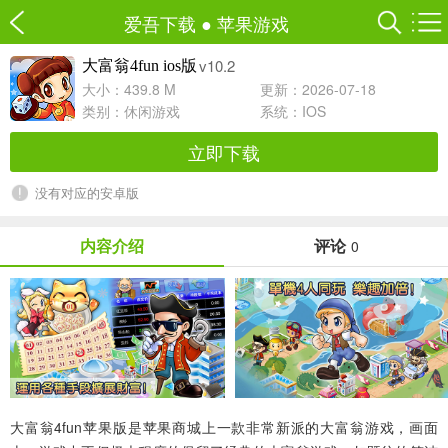
爱吾下载
●
苹果游戏
v10.2
大富翁4fun ios版
大小：439.8 M
更新：2026-07-18
类别：
休闲游戏
系统：IOS
立即下载
没有对应的安卓版
内容介绍
评论
0
大富翁4fun苹果版
是苹果商城上一款非常新派的大富翁游戏，画面