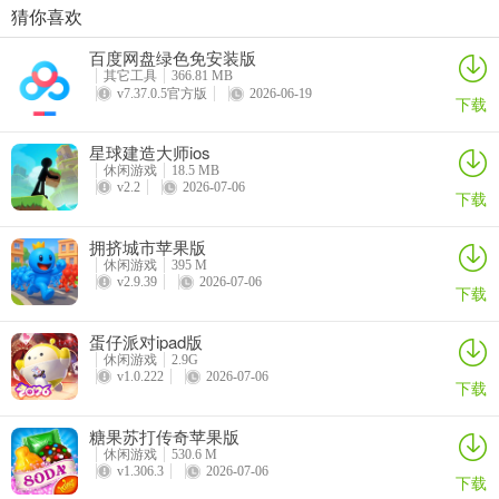
猜你喜欢
月兔漫游苹果版
人力资源机器ios版
宠物拯救传奇苹果版(Pet Rescue Saga)
鹅鸭杀苹果版
百度网盘绿色免安装版
详情
详情
详情
详情
其它工具
366.81 MB
v7.37.0.5官方版
2026-06-19
下载
星球建造大师ios
休闲游戏
18.5 MB
v2.2
2026-07-06
下载
拥挤城市苹果版
休闲游戏
395 M
v2.9.39
2026-07-06
下载
蛋仔派对ipad版
休闲游戏
2.9G
v1.0.222
2026-07-06
下载
糖果苏打传奇苹果版
休闲游戏
530.6 M
v1.306.3
2026-07-06
下载