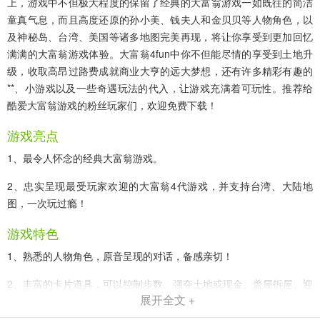
上，游戏中不但极大程度的保留了经典的大富翁游戏一如既往的简洁
童真气息，而且高度还原的孙小美、钱夫人和金贝贝等人物角色，以
及神秘岛、台湾、美国等诸多地图完美再现，将让你享受到更加回忆
满满的大富翁游戏体验。大富翁4fun中你不但能尽情的享受到土地升
级，收取高昂过路费成就商业大亨的远大梦想，还有许多精彩有趣的
**、小游戏以及一些奇遇玩法的代入，让游戏充满着可玩性。推荐给
酷爱大富翁游戏的粉丝玩家们，欢迎免费下载！
游戏亮点
1、最令人怀念的经典大富翁游戏。
2、忠实呈现最受玩家欢迎的大富翁4代游戏，并支持台湾、大陆地
图，一次玩过瘾！
游戏特色
1、熟悉的人物角色，原音呈现的对话，备感亲切！
2、丰富的卡片道具，可以控制步数、强夺土地或现金、盖屋拆屋、迎
展开全文 +
神送神、陷害对手....让游戏千变万化！