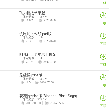
下载
游戏亮点
飞刀挑战苹果版
1、跑车、飞机、卡车、坦克等都可以变形，每个角色的变形都是独一
休闲游戏
198.5 M
无二的
v1.9.25
2026-07-06
下载
2、卡通画面看起来很有特色，造型独特，里面坐着一只小鸟，驾驶着
贪吃蛇大作战ipad版
酷炫的机甲
休闲游戏
1.3G
v5.38.0
2026-07-06
下载
3、横版画面可以提前观察城市周边险情，及时反应出击
4、操作非常简单，每个按钮的设置都非常简单易用
阿凡达世界苹果手机版
休闲游戏
1.2G
v2.134
2026-07-06
下载
游戏优势
1、高清晰度游戏画质，熟悉的游戏风格和角色，让玩家感受到开发创
见缝插针ios版
新;
休闲游戏
135.9 M
v1.5
2026-07-06
下载
2、整场比赛的操作技巧非常简单，众多情节发展非常迅速，趣味十
足。
花花传奇ios版(Blossom Blast Saga)
休闲游戏
262.6 M
3、很受欢迎的休闲益智游戏，融合了各种变形精钢高逼格的单位形
v100.210.1.0
2026-07-06
下载
象。