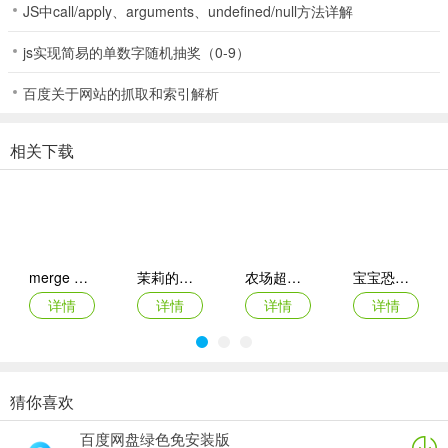
JS中call/apply、arguments、undefined/null方法详解
js实现简易的单数字随机抽奖（0-9）
5、以此来升级自己的角色，提升战斗力。
百度关于网站的抓取和索引解析
相关下载
愤怒的小鸟变形金刚角色推荐
1、怒鸟红——擎天柱
变形金刚的首领，拥有大型卡车的变身形态，是新手登场的必备角
色。主要用来过掉第一章的剧情任务，升级后加护甲和武器，所以不
需要太多的培养，前期一级就足够了。
merge dragons ios版
茉莉的花园ipad版
农场超级传奇苹果版
宝宝恐龙家园ios版
详情
详情
详情
详情
属性：护甲1级、武器1级、车辆1级。
技能解锁等级：4级、7级、9级。
猜你喜欢
月兔漫游苹果版
人力资源机器ios版
宠物拯救传奇苹果版(Pet Rescue Saga)
鹅鸭杀苹果版
2、飞镖黄——大黄蜂
百度网盘绿色免安装版
详情
详情
详情
详情