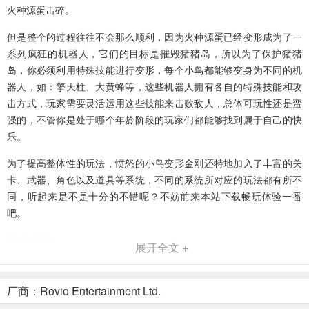
火种源蛋击碎。
但是整个的过程往往不会那么顺利，因为火种源蛋已经变形成为了一
系列疯狂的机器人，它们的目标是摧毁猪猪岛，所以为了保护猪猪
岛，你必须利用特殊技能进行变形，每个小鸟都能够变身为不同的机
器人，如：擎天柱、大黄蜂等，这些机器人拥有各自的特殊技能和攻
击方式，玩家需要灵活运用这些技能来击败敌人，总体可玩性还是蛮
强的，不管你是处于哪个年龄阶段的玩家们都能够找到属于自己的快
乐。
为了提高整体性的玩法，愤怒的小鸟变形金刚还特地加入了丰富的关
卡、武器、角色以及道具等系统，不同的系统所对应的玩法都有所不
同，听起来是不是十分的不错呢？不妨前来本站下载畅玩体验一番
吧。
游戏特色
展开全文 +
- 收集！解锁英雄（及恶人）名单，奇招异能任你选！
厂商：Rovio Entertainment Ltd.
- 摧毁！有了激光，谁还用弹弓！