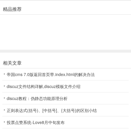
- 车船飞机！啊哈，千真万确！轿车、卡车、坦克、飞机——都来变
精品推荐
形躲避“飞来横祸”！
- 升级！每个变形人物，都可以升级武器、增添能力！
- 组建车队！借用好友的人物，放出合体攻击，一招致命！
愤怒的小鸟变形金刚苹果版新手攻略
1、首先打开愤怒的小鸟变形金刚，等待加载数据包；
相关文章
帝国cms 7.0版返回首页带.index.html的解决办法
2、进入游戏后，这里提供了很多的关卡等你来解锁挑战；
discuz文件结构详解,discuz模板文件介绍
discuz教程：伪静态功能原理分析
3、玩家们将控制角色进行战斗，每个角色都有不同的属性、技能，你
可以慢慢收集；
正则表达式(括号)、[中括号]、{大括号}的区别小结
投票点赞系统-Love8月中旬发布
4、通过关卡可以获得一定的奖励；