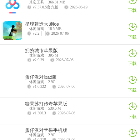
其它工具
366.81 MB
要问跑车哪家强？雪佛兰科迈罗的代表大黄蜂绝对给大家的印象最深
v7.37.0.5官方版
2026-06-19
下载
刻。升级他会大幅度增加武器和车辆能量，前期我们就是需要高攻击
来快速通关，快速用金币升到3级赚取绿色猪头。
星球建造大师ios
休闲游戏
18.5 MB
属性：护甲1级、武器2级、车辆1级。
v2.2
2026-07-06
下载
技能解锁等级：4级、6级、9级。
拥挤城市苹果版
休闲游戏
395 M
v2.9.39
2026-07-06
下载
3、猪大厨——声波
蛋仔派对ipad版
休闲游戏
2.9G
看起来笨重血厚的猪大厨一看就知道是个皮糙肉厚的角色，的确升到3
v1.0.222
2026-07-06
下载
级别后就有很高的护甲，是我们可以作为培养的对象，且技能解锁都
只需更低等级，可以弥补自身攻击力较低的缺点。
糖果苏打传奇苹果版
休闲游戏
530.6 M
属性：护甲2级、武器1级、车辆2级。
v1.306.3
2026-07-06
下载
技能解锁等级：3级、6级、8级。
蛋仔派对苹果手机版
休闲游戏
2.9G
v1.0.210
2026-07-06