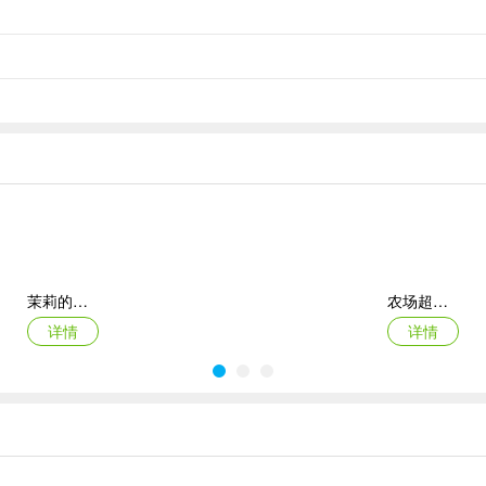
茉莉的花园ipad版
农场超级传奇苹果版
详情
详情
富！
大奖！
人力资源机器ios版
宠物拯救传奇苹果版(Pet Rescue Saga)
哈哈~
详情
详情