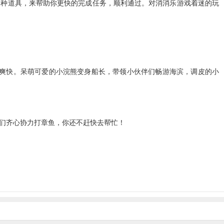
各种道具，来帮助你更快的完成任务，顺利通过。对消消乐游戏着迷的玩
又爽快。呆萌可爱的小浣熊变身船长，带领小伙伴们畅游海滨，调皮的小
物们齐心协力打章鱼，你还不赶快去帮忙！