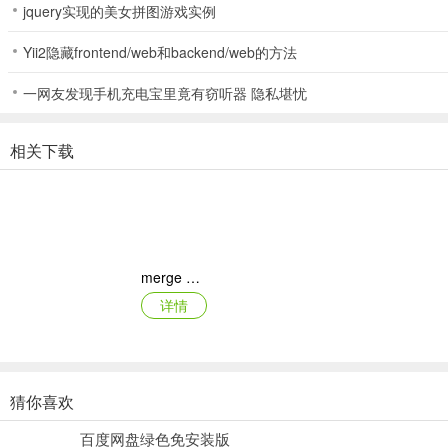
呜呜呜——！神奇小火车，正式发车！
jquery实现的美女拼图游戏实例
别看个头小小，普通消除可拿它没办法～
Yii2隐藏frontend/web和backend/web的方法
只有特效出手，才能让小火车乖乖开动！
一网友发现手机充电宝里竟有窃听器 隐私堪忧
快来海滨感受神奇小火车的乐趣吧~
相关下载
【造船大赛】
春光明媚正好，海滨船坞正忙；
小船员们并肩闯关，携手合力造船；
等到启航时刻到来，惊喜奖励拿到手软！
merge dragons ios版
详情
【其他】
萌萌竞速：春天，来海滨放风筝吧！收集风筝线越多，最终奖励就越丰
冠军赛：每日第一可得好礼，同赛季内获得三次冠军的小船员可得惊喜
猜你喜欢
月兔漫游苹果版
全新关卡：加更至30关，请各位小船员享受消除的爽快和乐趣吧哦哈哈
百度网盘绿色免安装版
详情