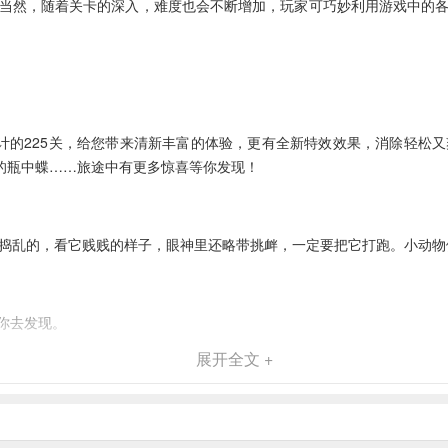
当然，随着关卡的深入，难度也会不断增加，玩家可巧妙利用游戏中的
计的225关，给您带来清新丰富的体验，更有全新特效效果，消除轻松
的瓶中蝶……旅途中有更多惊喜等你发现！
来捣乱的，看它贱贱的样子，眼神里还略带挑衅，一定要把它打跑。小动
你去发现。
展开全文 +
哦！