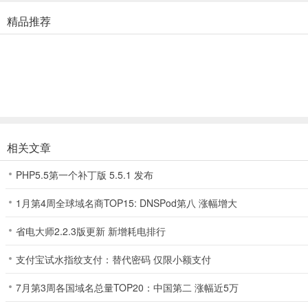
消除玩法和别的不同，我们需要做的是进行消除软糖来完成任务，这个
精品推荐
游戏中想要拿到三星的成绩也是比较简单的，我们直接进行多数消除带
冰块关卡我们要注意消除冰块周围的装置才能消除冰块，冰块中的动物
相关文章
更新日志
PHP5.5第一个补丁版 5.5.1 发布
v1.131版本
春天在路上，花在枝头上，
1月第4周全球域名商TOP15: DNSPod第八 涨幅增大
所有美好，都在海滨的船上~
省电大师2.2.3版更新 新增耗电排行
愿日子清透，春季世事温柔~
支付宝试水指纹支付：替代密码 仅限小额支付
【新障碍-神奇小火车】
7月第3周各国域名总量TOP20：中国第二 涨幅近5万