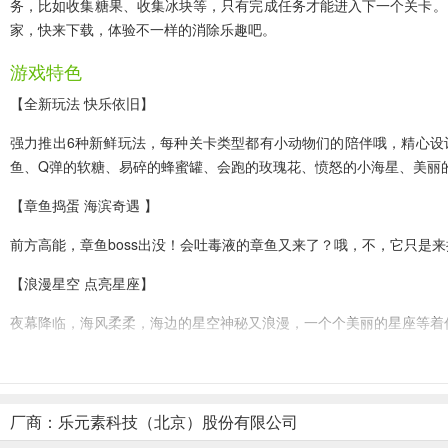
务，比如收集糖果、收集冰块等，只有完成任务才能进入下一个关卡。
家，快来下载，体验不一样的消除乐趣吧。
游戏特色
【全新玩法 快乐依旧】
强力推出6种新鲜玩法，每种关卡类型都有小动物们的陪伴哦，精心设
鱼、Q弹的软糖、易碎的蜂蜜罐、会跑的玫瑰花、愤怒的小海星、美丽
【章鱼捣蛋 海滨奇遇 】
前方高能，章鱼boss出没！会吐毒液的章鱼又来了？哦，不，它只是
【浪漫星空 点亮星座】
夜幕降临，海风柔柔，海边的星空神秘又浪漫，一个个美丽的星座等着
【更多奖励 更多惊喜】
现在下载就有新手大礼包，完成新手任务更能获得大量风车币和新道具
厂商：乐元素科技（北京）股份有限公司
消消乐海滨假日攻略