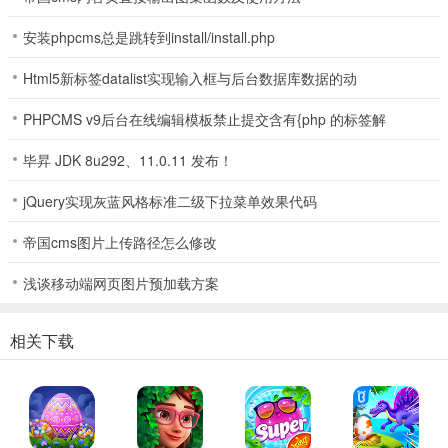
安装phpcms总是跳转到install/install.php
Html5新标签datalist实现输入框与后台数据库数据的动
PHPCMS v9后台在线编辑模板禁止提交含有{php 的标签解
毕昇 JDK 8u292、11.0.11 发布！
jQuery实现灰蓝风格标准二级下拉菜单效果代码
帝国cms图片上传路径怎么修改
浅谈移动端网页图片预加载方案
点击聊天
和目标好友聊天，提升好感度。
相关下载