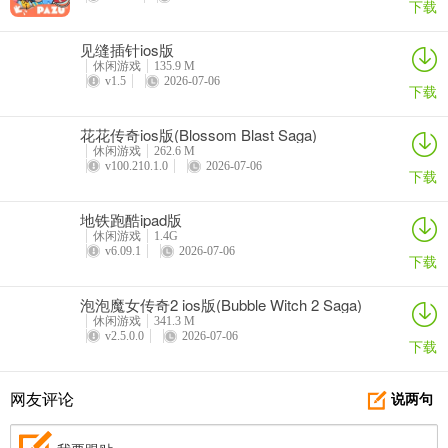
下载
见缝插针ios版
休闲游戏
135.9 M
v1.5
2026-07-06
下载
花花传奇ios版(Blossom Blast Saga)
月兔漫游怎么解锁地图
休闲游戏
262.6 M
v100.210.1.0
2026-07-06
下载
第一天，自动解锁树屋、田地、尤里商店一层、码头、镇公所等场
景，玩家去跟NPC逐个对话解锁就可以了。
地铁跑酷ipad版
休闲游戏
1.4G
第二天，解锁尤里商店二层，镇公所里找到东安对话可以解锁工具
v6.09.1
2026-07-06
下载
店，东安是随机时间出现的。镇公所或扭蛋机旁跟琪琪对话，解锁琪
琪家；
泡泡魔女传奇2 ios版(Bubble Witch 2 Saga)
休闲游戏
341.3 M
第三天，尤里商店找莫卡对话（出现时间随机），解锁莫卡家。
v2.5.0.0
2026-07-06
下载
第四天，去莫卡家里，莫卡会强调不要碰她的树。
网友评论
说两句
第五天，去莫卡家，随机时间触发事件打破花盆，解锁花店。得知需
要购买胶水修复盆子。