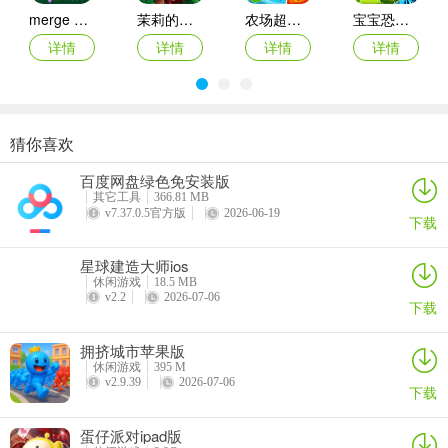
merge dragons ios版
茉莉的花园ipad版
农场超级传奇苹果版
宝宝恐龙家园ios版
详情
详情
详情
详情
猜你喜欢
月兔漫游苹果版
人力资源机器ios版
宠物拯救传奇苹果版(Pet Rescue Saga)
鹅鸭杀苹果版
百度网盘绿色免安装版
详情
详情
详情
详情
其它工具
366.81 MB
v7.37.0.5官方版
2026-06-19
下载
接受请求
星球建造大师ios
休闲游戏
18.5 MB
触发改造事件后，点击接受按钮。
v2.2
2026-07-06
下载
拥挤城市苹果版
休闲游戏
395 M
v2.9.39
2026-07-06
下载
蛋仔派对ipad版