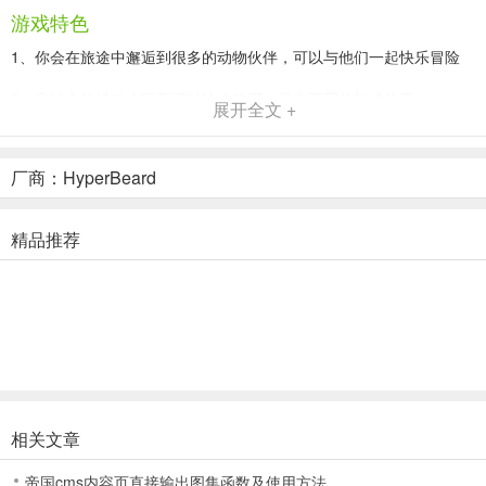
游戏特色
1、你会在旅途中邂逅到很多的动物伙伴，可以与他们一起快乐冒险
2、商铺中的神奇小玩意可以让你购买，带来不同的加成效果
展开全文 +
3、享受与众不同的休闲游戏乐趣，经营自己的小小农场
厂商：HyperBeard
4、清新的画风打造以及Q萌的画面设计给你与众不同的游戏风格
5、有趣的故事背景以及超级享受的完美人生，告别喧闹现实的都市进
精品推荐
入农村平静
6、与小兔子一起探索美好的田园享受一段不一样的人生吧
月兔漫游怎么扩建房子
选择好友房屋
在地图界面选择好友房屋，长颈鹿和乌龟均可。
相关文章
帝国cms内容页直接输出图集函数及使用方法