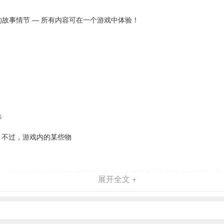
故事情节 — 所有内容可在一个游戏中体验！
等
戏，不过，游戏内的某些物
，我们在游戏中滑动消除就可以。玩家一定要注意各种操作技巧才行，这
展开全文 +
技巧才行，多数消除是比较重要的，喜欢的玩家就一起来进行来试玩吧。
星星来进行建筑了，这些还是比较关键的，也是我们刷分的重点。