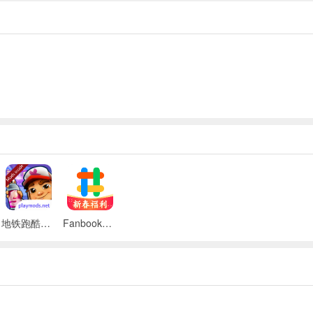
希望这篇攻略可以帮助到玩家拿到高分。
出现很多炸弹。
的物件对花园进行布置，但由于游戏体力半小时才恢复1个，满体力为5
需要使用的地方真的太多太多啦，如条件的可以的可以小氪点金，这样可
地铁跑酷地图切换工具
Fanbook官方版App
，剩余的步数会随机激发特效，获得金币。