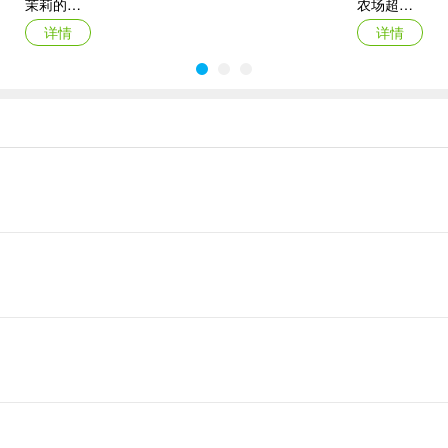
茉莉的花园ipad版
农场超级传奇苹果版
详情
详情
人力资源机器ios版
宠物拯救传奇苹果版(Pet Rescue Saga)
详情
详情