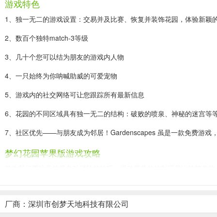
游戏特色
1、独一无二的游戏设置：交易并及比赛、恢复并装饰花园，体验新颖的
2、数百个独特match-3等级
3、几十个您可以结为朋友的游戏内人物
4、一只始终为你呐喊助威的可爱宠物
5、游戏内的社交网络可让您跟踪所有最新信息
6、花园的不同区域具有独一无二的结构：破败的喷泉、神秘的迷宫等
7、社区优先——与朋友成为邻居！Gardenscapes 虽是一款免费游
梦幻花园苹果版游戏攻略
首先我们要注意的是各种消除的技巧，滑动屏幕的控制还是比较简单的
游戏中的多数消除的技巧还是比较关键的，我们一定要把握住各种控制
厂商：深圳市创梦天地科技有限公司
找到各种星星来帮助自己获得更多的能量，这样我们就可以直接的拿到