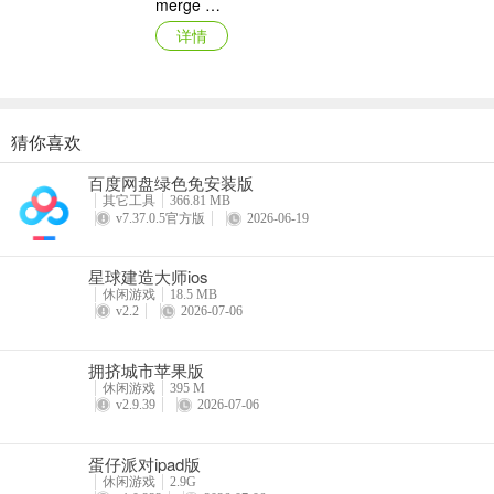
merge dragons ios版
详情
旅行收藏：收集来自全球各地的精美卡牌！
啸聚岛：营救巴尔萨泽，逃离危险岛屿！
剧情上新
猜你喜欢
月兔漫游苹果版
帮助奥斯汀、艾莎和温斯顿修复现代管家学院！
百度网盘绿色免安装版
详情
其它工具
366.81 MB
v7.37.0.5官方版
2026-06-19
星球建造大师ios
休闲游戏
18.5 MB
v2.2
2026-07-06
拥挤城市苹果版
休闲游戏
395 M
v2.9.39
2026-07-06
蛋仔派对ipad版
休闲游戏
2.9G