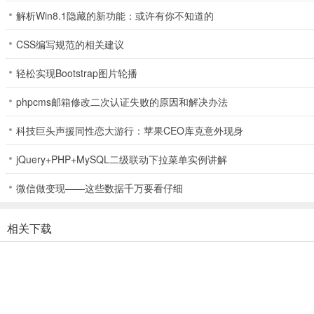
【模拟经营规则】
解析Win8.1隐藏的新功能：或许有你不知道的
每过一关就可获得一颗星星，累积星星，在用星星换取花园资料资源，
CSS编写规范的相关建议
【特效合成规则】
轻松实现Bootstrap图片轮播
【小火箭筒】4个相同图块相连即可合成一个，释放特效时可以进行十
phpcms邮箱修改二次认证失败的原因和解决办法
【炸弹】5个相同图块相连即可合成一个，释放特效时可以进行前后三
科技巨头声援同性恋大游行：苹果CEO库克意外现身
【炸药】6个相同图块相连即可合成一个，释放特效时可以进行很大一
jQuery+PHP+MySQL二级联动下拉菜单实例讲解
【炸药桶】7个相同图块相连即可合成一个，释放特效时可以进一半以
微信做变现——这些数据千万要看仔细
【彩虹炸药】每次释放特效都能积累能量，当能量满后即可产生一个彩
相关下载
更新日志
v9.5.0版本
全新活动
极限天候：帮助伍德一家逃离毁灭性的台风！