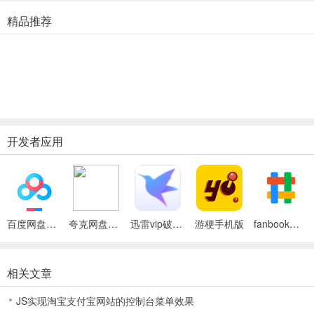
游戏中建设还是比较简单的，我们只要注意的是各种细节的控制才行，
精品推荐
梦幻花园25关：
1、前期就是要尽量造炸弹把锁住的和草坪炸开。
2、努力弄出炸弹，最好连爆，然后可以一次性爆很多同类运气好可以
3、通常难过的关卡多数靠运气。
开发者应用
梦幻花园27关：
游戏中需要消耗星星才能进行复原花园的步骤，玩家可以选择自己喜欢
以通过金币来恢复体力，金币可以通过玩消除游戏来获得。
但是需要消耗体力，金币还可以购买装饰品来布置花园，总之来说金币
百度网盘绿色免安装Pc电脑版
夸克网盘官方正式版
迅雷vip破解版永久会员2024版
游梗手机版
fanbook手机版
游戏规则
【消除规则】
相关文章
把三个颜色相同的图块连城一天直线，即可消除。达到指定目标就过关
JS实现淘宝支付宝网站的控制台菜单效果