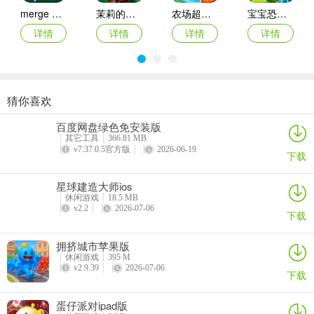
merge dragons ios版
茉莉的花园ipad版
农场超级传奇苹果版
宝宝恐龙家园ios版
2、蜂蜜模式：目的是解救糖果熊，糖果熊被困在蜂蜜里面了。要先消
详情
详情
详情
详情
除蜂蜜边上的糖果，让蜂蜜散了。每个空格显示的蜂窝数量表示完全
消除蜂蜜需要的消除次数!
3、果酱模式：游戏界面会有一个大的果酱。而玩家每次消除糖果之后
就会在游戏界面上长出果酱了，游戏目的是让果酱遍布整个界面。在
猜你喜欢
月兔漫游苹果版
人力资源机器ios版
宠物拯救传奇苹果版(Pet Rescue Saga)
鹅鸭杀苹果版
特殊时候可以使用下道具哦。
百度网盘绿色免安装版
详情
详情
详情
详情
其它工具
366.81 MB
4、巧克力模式：巧克力会蔓延开覆盖在糖果上，要想过关的话都必须
v7.37.0.5官方版
2026-06-19
下载
先消除巧克力的。
5、苏打模式：主要任务是让汽水平面达到游戏最顶端。每次消除糖
星球建造大师ios
休闲游戏
18.5 MB
果，瓶子就会消除汽水的，总体来说也不难的哦。
v2.2
2026-07-06
下载
6、糖霜模式：个蜂蜜模式差不多哦，糖果熊被困在了糖霜下面啦。要
拥挤城市苹果版
先解除糖霜才能解救糖果熊，解救了所有糖果熊就通关啦。
休闲游戏
395 M
v2.9.39
2026-07-06
7、泡泡模式：通过消除同色的糖果和汽水瓶，使水平面升高，让泡泡
下载
里的小熊浮到糖果串上面才能完成关卡。
蛋仔派对ipad版