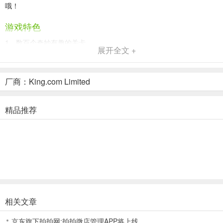
哦！
游戏特色
1、数百个奇妙有趣的关卡
展开全文 +
2、有趣的动态事件常伴左右，例如：在限定时间内夺下泡泡糖山的宝
座！准备好挑战了吗？
厂商：King.com Limited
3、美味的糖果和绝妙的组合：
精品推荐
将4颗糖果组合成方形，即可获得一条糖果小鱼
匹配7颗糖果即可获得有惊人效果的着色糖果
将4颗全新的紫色糖果排成一排，即可形成绚丽的效果
4、探索有趣的新环境，邂逅古灵精怪的角色
5、轻松上手，无限乐趣，充满挑战
相关文章
6、连接到的玩家，可以与朋友一起比赛，登顶排行榜，并比较你们的
京东旗下拍拍网:拍拍微店管理APP将上线
最高得分。