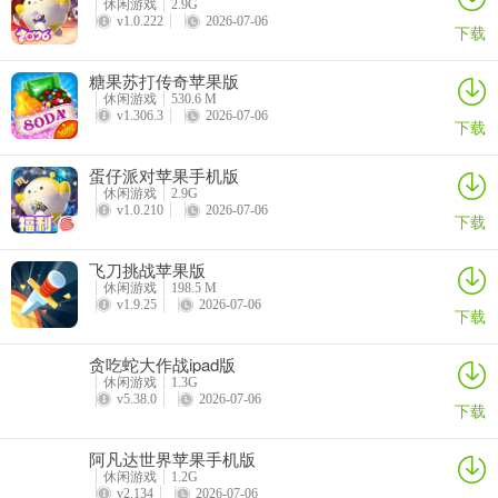
休闲游戏
2.9G
更新日志
v1.0.222
2026-07-06
下载
v1.314.3版本
糖果苏打传奇苹果版
Sodalicious !我们每周都会更新我们的游戏，包括令人兴奋的关卡，
休闲游戏
530.6 M
游戏的改进以及有趣的新功能。下载最新版本查看！
v1.306.3
2026-07-06
下载
休息后加入我们？欢迎回来!游戏新手？不知不觉中你就会成为一名专
蛋仔派对苹果手机版
业人士！
休闲游戏
2.9G
v1.0.210
2026-07-06
下载
你还在等什么？让我们玩!
飞刀挑战苹果版
休闲游戏
198.5 M
v1.9.25
2026-07-06
下载
贪吃蛇大作战ipad版
休闲游戏
1.3G
v5.38.0
2026-07-06
下载
阿凡达世界苹果手机版
休闲游戏
1.2G
v2.134
2026-07-06