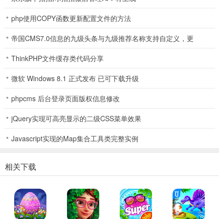
7、通过互联网可轻松实现手机和平板设备的同步，还能解锁完整的游
php使用COPY函数更新配置文件的方法
戏功能。
帝国CMS7.0信息的九级头条与九级推荐名称支持自定义，更
这款花样百出的解谜冒险游戏会让你瞬间感受到无尽的乐趣。加入可
ThinkPHP文件缓存类代码分享
米的快乐旅程，帮助她找到蒂菲，尽情滑动和消除糖果，体验充满魔
力的游戏世界
微软 Windows 8.1 正式发布 已可下载升级
游戏亮点
phpcms 后台登录页面版权信息修改
1、糖果苏打传奇拥有精美的2D卡通画质，让人垂涎欲滴
jQuery实现可高亮显示的二级CSS菜单效果
2、丰富的游戏内容，让人停不下来
Javascript实现的Map集合工具类完整实例
3、众多的游戏关卡，一玩一整天
4、简单的操作，只要玩一下立刻就能上手
相关下载
糖果苏打传奇攻略
1、泡泡糖模式：主要任务就是消除游戏界面中的所有泡泡糖，全部!!!
是不是吓到了?不用怕，游戏是有提示的，玩家应该都比较容易过关。