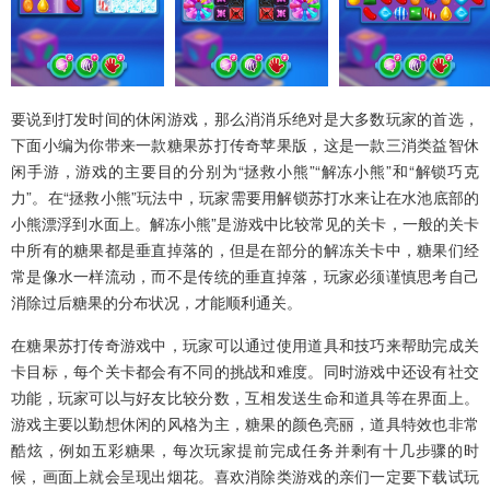
要说到打发时间的休闲游戏，那么消消乐绝对是大多数玩家的首选，
下面小编为你带来一款
糖果苏打传奇苹果版
，这是一款三消类益智休
闲手游，游戏的主要目的分别为“拯救小熊”“解冻小熊”和“解锁巧克
力”。在“拯救小熊”玩法中，玩家需要用解锁苏打水来让在水池底部的
小熊漂浮到水面上。解冻小熊”是游戏中比较常见的关卡，一般的关卡
中所有的糖果都是垂直掉落的，但是在部分的解冻关卡中，糖果们经
常是像水一样流动，而不是传统的垂直掉落，玩家必须谨慎思考自己
消除过后糖果的分布状况，才能顺利通关。
在糖果苏打传奇游戏中，玩家可以通过使用道具和技巧来帮助完成关
卡目标，每个关卡都会有不同的挑战和难度。同时游戏中还设有社交
功能，玩家可以与好友比较分数，互相发送生命和道具等在界面上。
游戏主要以勤想休闲的风格为主，糖果的颜色亮丽，道具特效也非常
酷炫，例如五彩糖果，每次玩家提前完成任务并剩有十几步骤的时
候，画面上就会呈现出烟花。喜欢消除类游戏的亲们一定要下载试玩