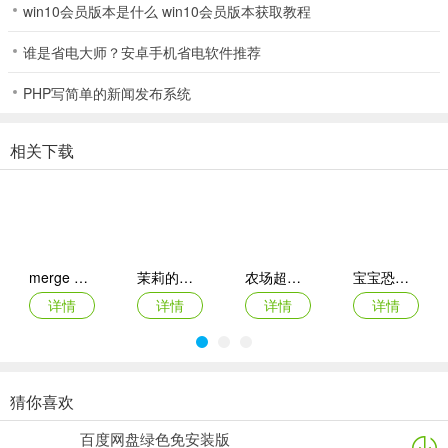
win10会员版本是什么 win10会员版本获取教程
1、获取方法：在英雄的房间里缩小所有家具。
谁是省电大师？安卓手机省电软件推荐
PHP写简单的新闻发布系统
2、获取方法：在英雄站在莲叶上的时候将其放大并缩小莲叶。
相关下载
3、获取方法：在维度神殿不看提示按对开关顺序。
五、第四章
merge dragons ios版
茉莉的花园ipad版
农场超级传奇苹果版
宝宝恐龙家园ios版
详情
详情
详情
详情
获取方法：在与护卫对战的场景点击这个灌木丛五次。
六、第五章
猜你喜欢
月兔漫游苹果版
人力资源机器ios版
宠物拯救传奇苹果版(Pet Rescue Saga)
鹅鸭杀苹果版
1、获取方法：跳箱子小游戏一直输到椅子出现，跳过椅子。
百度网盘绿色免安装版
详情
详情
详情
详情