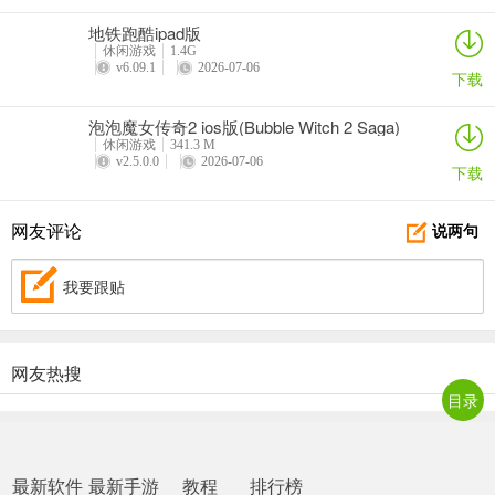
5、显示里面是空的，并且千万注意不要摇晃哦
地铁跑酷ipad版
休闲游戏
1.4G
v6.09.1
2026-07-06
下载
6、其次打开音乐文件夹
泡泡魔女传奇2 ios版(Bubble Witch 2 Saga)
休闲游戏
341.3 M
v2.5.0.0
2026-07-06
下载
7、选择乐曲02，此时整个屏幕开始摇晃，不要怕，是再在放歌曲舒
缓你的情绪
网友评论
说两句
8、再去打开私密文件夹，空的界面就会被摇晃掉
我要跟贴
网友热搜
9、连续点击超私密文件夹，直到18 文件出现
目录
10、点进18 文件夹，打开第3个文件
最新软件
最新手游
教程
排行榜