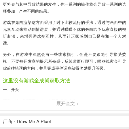
更将参与其中导致结果的发生，你一系列的操作将会导致一系列的选
择叠加，产生不同的结果。
游戏在氛围渲染这方面采用了时下比较流行的手法，通过与画面中的
元素互动来推动剧情进展，并通过喋喋不休的旁白给予玩家直接的视
听刺激，来增强游戏交互性，从而让玩家感到自己是在和一个人对
话。
另外，在游戏中虽然会有一些线索指引，但是不要跟随引导接受委
托，不要被开发商的提示所蛊惑，反其道而行即可，哪些线索会引导
你前往错误的方向，并且完成事件调查获得奖励提升等级。
这里没有游戏全成就获取方法
一、开头
获取方法：跟随着主界面的箭头点击退出。
展开全文 +
厂商：Draw Me A Pixel
二、第一章