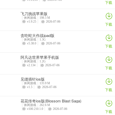
2、获取方法：在结尾选择“删除”按钮。
下载
飞刀挑战苹果版
休闲游戏
198.5 M
这里没有游戏密码破解攻略
v1.9.25
2026-07-06
下载
1、破解密码需要找到身份证上的奇怪数字、最喜欢的数字和东京小姐
的私人号码。
贪吃蛇大作战ipad版
休闲游戏
1.3G
v5.38.0
2026-07-06
下载
2、首先打开图片文件夹
阿凡达世界苹果手机版
休闲游戏
1.2G
v2.134
2026-07-06
下载
3、在图像03中找到一个不一样的数字，这个数字是随机的
见缝插针ios版
休闲游戏
135.9 M
v1.5
2026-07-06
下载
4、紧接着打开私密文件夹
花花传奇ios版(Blossom Blast Saga)
休闲游戏
262.6 M
v100.210.1.0
2026-07-06
下载