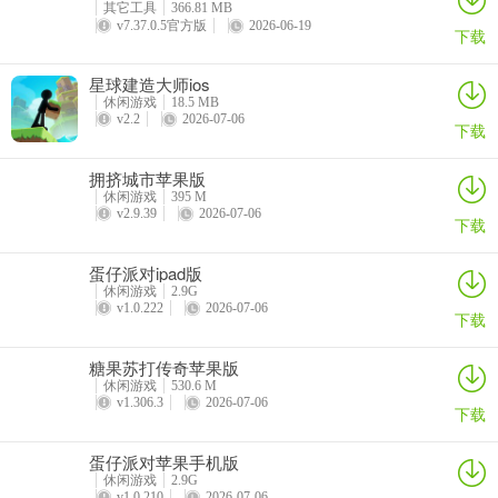
其它工具
366.81 MB
v7.37.0.5官方版
2026-06-19
下载
2、获取方法：在拼对GG的代码之前不要点return。
星球建造大师ios
休闲游戏
18.5 MB
v2.2
2026-07-06
下载
七、第六章
拥挤城市苹果版
1、获取方法：游戏让你退出的时候点击所有的“是”。
休闲游戏
395 M
v2.9.39
2026-07-06
下载
蛋仔派对ipad版
2、在问答游戏的第三个问题选择“即时卡带”。
休闲游戏
2.9G
v1.0.222
2026-07-06
下载
糖果苏打传奇苹果版
八、尾声
休闲游戏
530.6 M
v1.306.3
2026-07-06
1、获取方法：在结尾选择“开始游戏”按钮。
下载
蛋仔派对苹果手机版
休闲游戏
2.9G
v1.0.210
2026-07-06