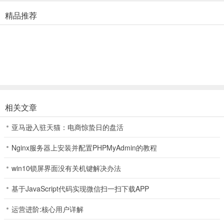
1、获取方法：在剪刀石头布游戏里连续输掉若干次。
精品推荐
2、获取方法：阅读电脑桌面“私密”文件夹里的所有真相。
三、第二章
1、获取方法：用拳头疯狂击打威廉先生若干次。
相关文章
亚马逊入驻天猫：电商惊蛰日的盘活
2、获取方法：不断给福尔摩斯打电话直到出现重复动作。
Nginx服务器上安装并配置PHPMyAdmin的教程
win10锁屏界面没有关机键解决办法
3、获取方法：用蓝色颜料将月亮染色。
基于JavaScript代码实现微信扫一扫下载APP
运营进阶:核心用户详解
四、第三章