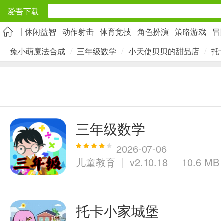
爱吾下载
休闲益智
动作射击
体育竞技
角色扮演
策略游戏
冒
安卓应用
兔小萌魔法合成
/
三年级数学
/
小天使贝贝的甜品店
/
托
旅游出行
5千+款应用
实用工具
三年级数学
2万+款应用
2026-07-06
儿童教育
v2.10.18
10.6 MB
资讯阅读
托卡小家城堡
1万+款应用