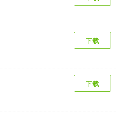
趣味娱乐
3千+款应用
下载
下载