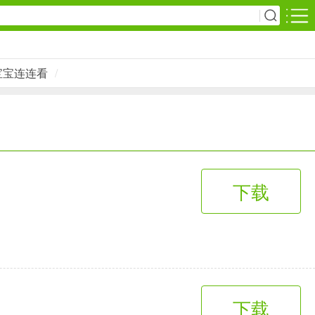
安卓游戏
宝宝连连看
/
影音播放
1万+款应用
网上购物
下载
6千+款应用
生活服务
2万+款应用
下载