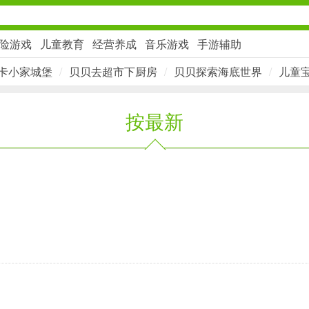
险游戏
儿童教育
经营养成
音乐游戏
手游辅助
卡小家城堡
/
贝贝去超市下厨房
/
贝贝探索海底世界
/
儿童
社交通讯
按最新
2千+款应用
金融理财
2百+款应用
学习办公
3万+款应用