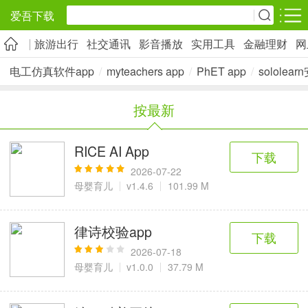
爱吾下载
旅游出行
社交通讯
影音播放
实用工具
金融理财
网
安卓应用
安卓游戏
电工仿真软件app
/
myteachers app
/
PhET app
/
sololea
旅游出行
社交通讯
影音播放
按最新
5千+款应用
2千+款应用
1万+款应用
RICE AI App
下载
实用工具
金融理财
网上购物
2026-07-22
2万+款应用
2百+款应用
6千+款应用
母婴育儿
v1.4.6
101.99 M
资讯阅读
学习办公
生活服务
律诗校验app
下载
1万+款应用
3万+款应用
2万+款应用
2026-07-18
母婴育儿
v1.0.0
37.79 M
医疗健康
母婴育儿
趣味娱乐