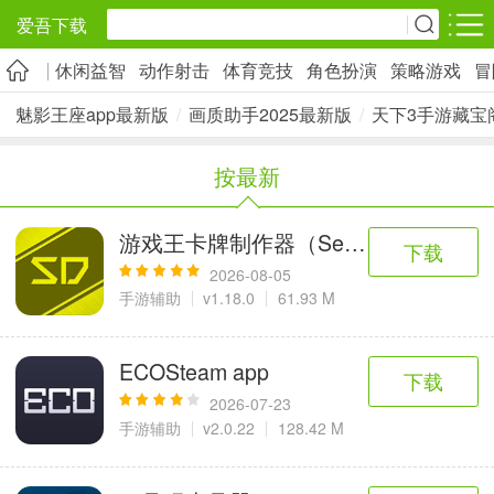
爱吾下载
休闲益智
动作射击
体育竞技
角色扮演
策略游戏
冒
安卓应用
安卓游戏
魅影王座app最新版
/
画质助手2025最新版
/
天下3手游藏宝
旅游出行
社交通讯
影音播放
按最新
5千+款应用
2千+款应用
1万+款应用
游戏王卡牌制作器（Set Diyer）
下载
实用工具
金融理财
网上购物
2026-08-05
2万+款应用
2百+款应用
6千+款应用
手游辅助
v1.18.0
61.93 M
资讯阅读
学习办公
生活服务
ECOSteam app
下载
1万+款应用
3万+款应用
2万+款应用
2026-07-23
手游辅助
v2.0.22
128.42 M
医疗健康
母婴育儿
趣味娱乐