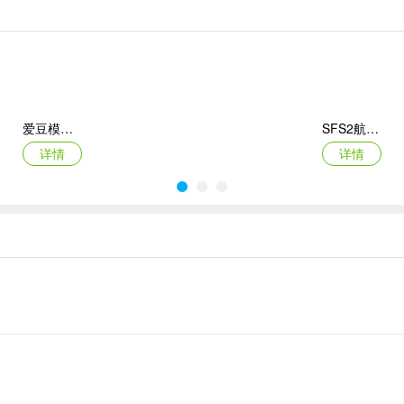
奏调节，增强整体趣味性。
局对局都充满新鲜感与笑点。
爱豆模拟器最新版
SFS2航天模拟器手机版
详情
详情
牌组合各不相同，重玩性强。
悠闲铁匠铺2026官方最新版本
猫咪疗愈所
详情
详情