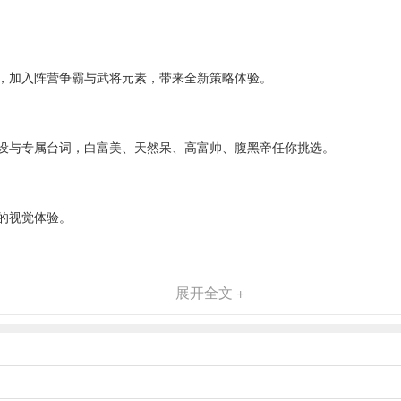
，加入阵营争霸与武将元素，带来全新策略体验。
设与专属台词，白富美、天然呆、高富帅、腹黑帝任你挑选。
的视觉体验。
过程爽快带感，增强竞技性与可玩性。
展开全文 +