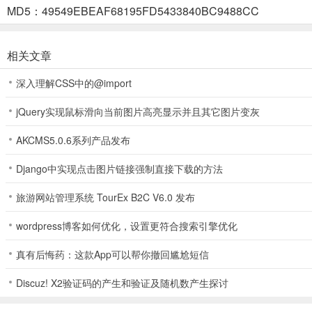
MD5：49549EBEAF68195FD5433840BC9488CC
2、然后摇骰子进行移动
相关文章
3、卡牌拥有丰富功能，可以帮助玩家更快获取货币
深入理解CSS中的@import
jQuery实现鼠标滑向当前图片高亮显示并且其它图片变灰
4、当玩家与敌人站在同一格子时，会触发对战
AKCMS5.0.6系列产品发布
Django中实现点击图片链接强制直接下载的方法
5、对战胜利可以把对方关进监狱
旅游网站管理系统 TourEx B2C V6.0 发布
wordpress博客如何优化，设置更符合搜索引擎优化
游戏亮点
真有后悔药：这款App可以帮你撤回尴尬短信
1、休闲与策略并重
Discuz! X2验证码的产生和验证及随机数产生探讨
既保留了传统大富翁的轻松上手、随机乐趣，又通过资源管理、卡牌搭