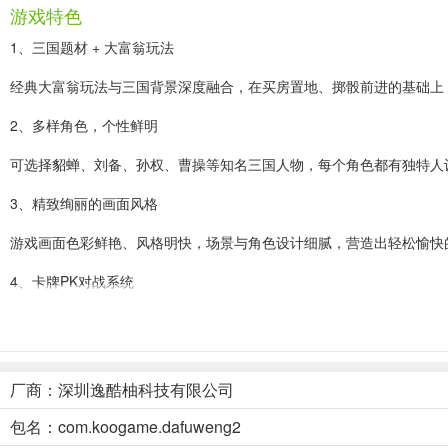
游戏特色
1、三国题材 + 大富翁玩法
经典大富翁玩法与三国背景深度融合，在买房置地、掷骰前进的基础上
2、多样角色，个性鲜明
可选择貂蝉、刘备、孙权、曹操等知名三国人物，每个角色都有独特人
3、精致绚丽的画面风格
游戏画面色彩鲜艳、风格明快，场景与角色设计细腻，营造出轻松愉快
4、卡牌PK对战系统
融合卡牌战斗机制，在对战中使用华丽技能与策略卡牌进行对决，战斗
三国大富翁2单机版新手攻略
厂商：深圳逸酷柚科技有限公司
1、进入游戏后，玩家选择一名角色扮演
包名：com.koogame.dafuweng2