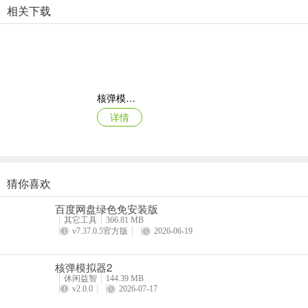
2、趣味小游戏穿插其中
相关下载
游戏中内置多种轻松有趣的小游戏，在主线对局之外带来意外惊喜与节
3、角色互动与剧情彩蛋
角色之间充满幽默互动与隐藏彩蛋，轻松搞笑的风格贯穿始终，让每一
核弹模拟器2
4、高自由度对战体验
详情
支持多人同场竞技，既可好友对战，也可挑战AI，每局地图、事件、卡
猜你喜欢
商店模拟器：超市Switch移植2026最新版本
百度网盘绿色免安装版
详情
其它工具
366.81 MB
v7.37.0.5官方版
2026-06-19
核弹模拟器2
休闲益智
144.39 MB
v2.0.0
2026-07-17