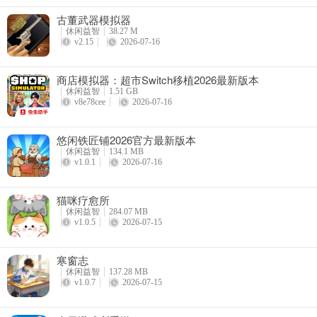
古董武器模拟器
休闲益智
38.27 M
v2.15
2026-07-16
商店模拟器：超市Switch移植2026最新版本
超级木旋3d模拟版最新版本更新内容
休闲益智
1.51 GB
嘿，如果你对木材车削感兴趣，那超级木旋3d模拟版绝对值得一试！
v8e78cee
2026-07-16
性能优化，操作起来更流畅，不会卡顿。不管你是新手想入门木材车
题。通过它，你能熟悉木材车削的各种步骤和技巧，仿佛身临其境。而
悠闲铁匠铺2026官方最新版本
休闲益智
134.1 MB
v1.0.1
2026-07-16
猫咪疗愈所
休闲益智
284.07 MB
v1.0.5
2026-07-15
寒窗志
休闲益智
137.28 MB
v1.0.7
2026-07-15