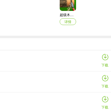
超级木旋3d版
详情
对木材车削创作的各种需求。无论你是想打造独特的装饰品，还是制作精
更加顺畅。通过它，你无需复杂的设备和场地，在家就能尽情享受木材车
下载
下载
下载