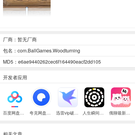
厂商：暂无厂商
包名：com.BallGames.Woodturning
超级木旋3D最新安卓版优势
MD5：e6ae9440262cec6f164490eacf2dd105
1. 作为最好的木材车削模拟器，能为用户带来独特体验。
2. 可进行切割操作，让用户自由塑造木材形状。
开发者应用
3. 支持抛光处理，使木材表面更加光滑细腻。
4. 能够进行油漆操作，为木材增添个性化色彩。
5. 新版注重错误修复，保障使用过程稳定顺畅。
百度网盘绿色免安装Pc电脑版
夸克网盘官方正式版
迅雷vip破解版永久会员2024版
人生瞬间最新手机版
俄聊最新手机版
6. 进行了性能优化，运行更加流畅高效，能让用户在操作中享受丝滑
相关文章