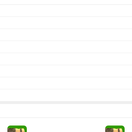
让你进行切割操作，打造独特作品。还可对作品进行抛光处理，使其更具