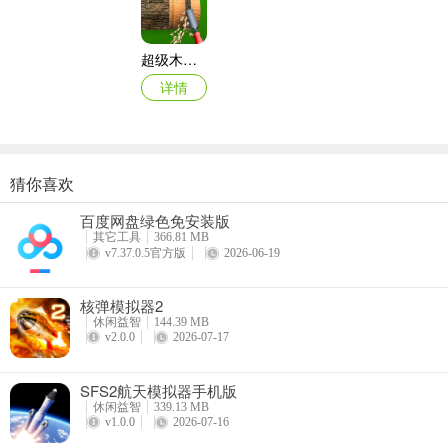
超级木旋3D版最新版
详情
超级木旋3d版全物品最新章节更新时间
如果你喜欢木材车削，那这款超级木旋3d版绝对值得拥有！它能让你
猜你喜欢
美的小物件，它都能助力实现。而且能及时获取最新章节更新时间，让
削的乐趣，发挥自己的创意和想象力，轻松将一块块木材变成令人满意
百度网盘绿色免安装版
其它工具
366.81 MB
v7.37.0.5官方版
2026-06-19
核弹模拟器2
休闲益智
144.39 MB
v2.0.0
2026-07-17
SFS2航天模拟器手机版
休闲益智
339.13 MB
v1.0.0
2026-07-16