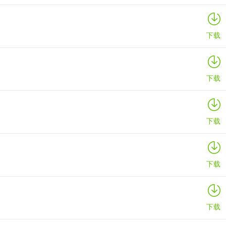
下载
不少更新哦，修复了之前可能出现的错误，让使用过程更稳定。还进行了
下载
可以尽情发挥创意，模拟真实的木材加工过程，不用担心材料浪费等问
紧来试试吧！
下载
下载
下载