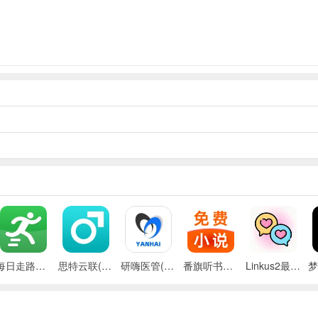
每日走路计步(运动健康记录)
思特云联(视频监控应用)
研嗨医管(医院管理平台)
番旗听书免费畅听(听书软件)
Linkus2最新手机版