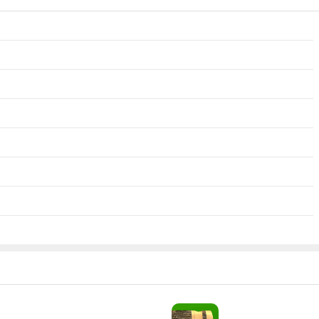
质感。并且能为杰作上色，展现个性风格，带来丰富有趣的体验。