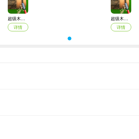
超级木旋3D版官方版
超级木旋3D版中文版
详情
详情
体验切割、抛光和油漆杰作的乐趣。在这里，你可以找到全物品，满足你
你第一时间掌握新内容。新版还进行了错误修复和性能优化，使用起来
的作品，为生活增添别样的趣味和成就感，快来下载体验吧！