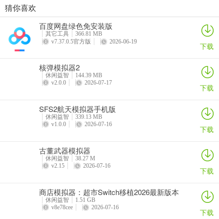
猜你喜欢
商店模拟器：超市Switch移植2026最新版本
悠闲铁匠铺2026官方最新版本
猫咪疗愈所
寒窗志
百度网盘绿色免安装版
详情
详情
详情
详情
其它工具
366.81 MB
v7.37.0.5官方版
2026-06-19
下载
核弹模拟器2
休闲益智
144.39 MB
v2.0.0
2026-07-17
下载
SFS2航天模拟器手机版
休闲益智
339.13 MB
v1.0.0
2026-07-16
下载
古董武器模拟器
休闲益智
38.27 M
v2.15
2026-07-16
下载
商店模拟器：超市Switch移植2026最新版本
休闲益智
1.51 GB
v8e78cee
2026-07-16
下载