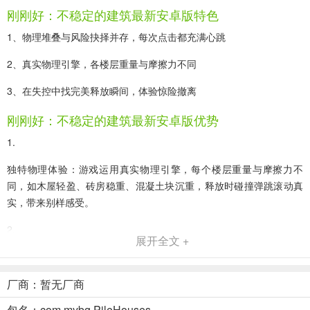
刚刚好：不稳定的建筑最新安卓版特色
1、物理堆叠与风险抉择并存，每次点击都充满心跳
2、真实物理引擎，各楼层重量与摩擦力不同
3、在失控中找完美释放瞬间，体验惊险撤离
刚刚好：不稳定的建筑最新安卓版优势
1.
独特物理体验：游戏运用真实物理引擎，每个楼层重量与摩擦力不
同，如木屋轻盈、砖房稳重、混凝土块沉重，释放时碰撞弹跳滚动真
实，带来别样感受。
2.
展开全文 +
紧张刺激抉择：建筑到一定高度进入撤离阶段，此时要抉择冒险加高
获高分还是见好就收保成果，每次抉择考验胆识与判断。
厂商：暂无厂商
3.
包名：com.mybg.PileHouses