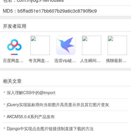
轻松休闲氛围：是物理堆叠与风险抉择并存的温馨休闲游戏，适合喜
MD5：b5ffad51e17bb607b29a6c3c8790f9c9
欢攻克难关类物理挑战但希望氛围更轻松的玩家。
开发者应用
刚刚好：不稳定的建筑最新安卓版怎么样
1、它是物理堆叠与风险抉择并存的游戏，每次点击都充满心跳。
2、有真实物理引擎，不同楼层重量和摩擦力各异。
3、终极目标是惊险撤离，抉择考验胆识与判断。
百度网盘绿色免安装Pc电脑版
夸克网盘官方正式版
迅雷vip破解版永久会员2024版
人生瞬间最新手机版
俄聊最新手机版
相关文章
深入理解CSS中的@import
jQuery实现鼠标滑向当前图片高亮显示并且其它图片变灰
AKCMS5.0.6系列产品发布
Django中实现点击图片链接强制直接下载的方法