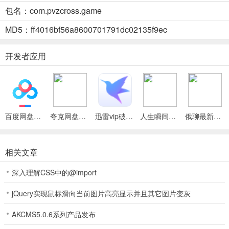
包名：com.pvzcross.game
熟悉感，又通过新元素让游戏焕发出新的活力，吸引老玩家重温，新
玩家探索。
MD5：ff4016bf56a8600701791dc02135f9ec
植物大战僵尸杂交合并PC电脑版最新手机版怎么样
开发者应用
1、这是植物大战僵尸一代改版。
2、其中涉及融合元素。
3、还包含杂交等元素。
百度网盘绿色免安装Pc电脑版
夸克网盘官方正式版
迅雷vip破解版永久会员2024版
人生瞬间最新手机版
俄聊最新手机版
相关文章
深入理解CSS中的@import
jQuery实现鼠标滑向当前图片高亮显示并且其它图片变灰
AKCMS5.0.6系列产品发布