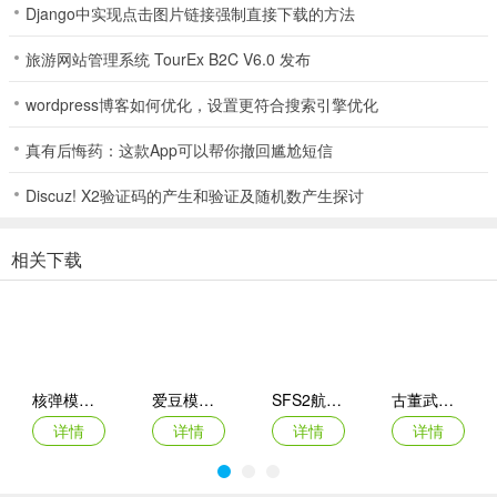
Django中实现点击图片链接强制直接下载的方法
旅游网站管理系统 TourEx B2C V6.0 发布
wordpress博客如何优化，设置更符合搜索引擎优化
真有后悔药：这款App可以帮你撤回尴尬短信
Discuz! X2验证码的产生和验证及随机数产生探讨
相关下载
核弹模拟器2
爱豆模拟器最新版
SFS2航天模拟器手机版
古董武器模拟器
详情
详情
详情
详情