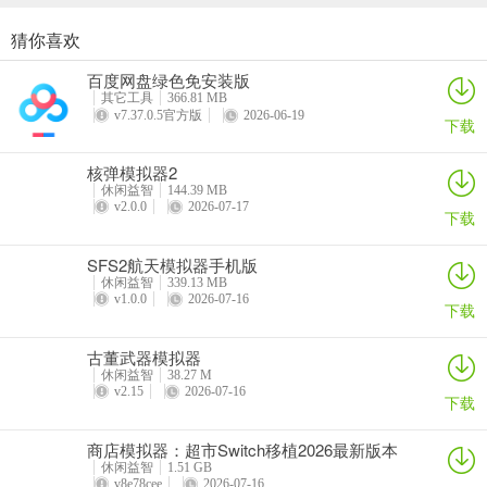
猜你喜欢
商店模拟器：超市Switch移植2026最新版本
悠闲铁匠铺2026官方最新版本
猫咪疗愈所
寒窗志
百度网盘绿色免安装版
详情
详情
详情
详情
其它工具
366.81 MB
v7.37.0.5官方版
2026-06-19
下载
核弹模拟器2
休闲益智
144.39 MB
v2.0.0
2026-07-17
下载
SFS2航天模拟器手机版
休闲益智
339.13 MB
v1.0.0
2026-07-16
下载
古董武器模拟器
休闲益智
38.27 M
v2.15
2026-07-16
下载
商店模拟器：超市Switch移植2026最新版本
休闲益智
1.51 GB
v8e78cee
2026-07-16