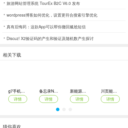
各种繁琐事务的困扰。不管是日常清洁打扫，还是照顾孩子、老人，
旅游网站管理系统 TourEx B2C V6.0 发布
在这里都能找到合适的家政服务，还能随时预约。它的功能超强大，
wordpress博客如何优化，设置更符合搜索引擎优化
用户可以根据自身需求选择服务内容、时间和价格，定制专属家政服
务。能对家政人员进行评价反馈，帮其他用户挑选合适的人员和机
真有后悔药：这款App可以帮你撤回尴尬短信
构。要是有问题或不满意，随时联系客服解决。平台与众多专业机构
和人员合作，保证服务质量可靠。支付方便，可通过应用程序选适合
Discuz! X2验证码的产生和验证及随机数产生探讨
自己的支付方式。注重用户体验和个性化推荐，会根据需求偏好推荐
合适服务和人员。而且个人信息和支付信息严格保密，安全措施到
相关下载
位，让咱放心享受高质量家政服务，从繁琐家务中解放出来，专注更
重要的事，真的很不错，快来下载体验吧！
金丝鸟家庭服务有限公司
还在为繁琐的家务发愁吗？金丝鸟家庭服务有限公司来帮您啦！这是
g7手机管车app
备忘录Note(多功能记事APP)
新能源充电桩查询(充电桩查询应用)
川页能源(电池管理应用)
一个超棒的家政服务平台，这里汇集了保洁、钟点工、育婴师等各类
详情
详情
详情
详情
服务人员，能满足您各种家政需求。
您可以根据自身需求自由选择服务内容、时间和价格，定制专属的家
政服务。对家政人员不满意？能随时评价反馈哦，方便其他用户挑
选。要是有问题或不满意，随时联系客服解决就行。
猜你喜欢