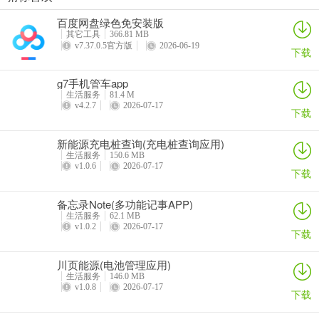
每日走路计步(运动健康记录)
灵犀魔戒(运动睡眠管家)
思特云联(视频监控应用)
倒计时DayMarter最新手机版
它功能超强大，全方位家政服务，轻松解决家庭各种难题。不管是日
百度网盘绿色免安装版
详情
详情
详情
详情
常清洁，还是照顾孩子老人都能找到合适服务并随时预约。注重用户
其它工具
366.81 MB
v7.37.0.5官方版
2026-06-19
体验，会按您需求偏好推荐合适服务和人员。支付方便，多种支付方
下载
式可选，个人和支付信息严格保密，安全可靠。快来下载，让它帮您
g7手机管车app
从家务中解脱，专注重要之事吧！
生活服务
81.4 M
v4.2.7
2026-07-17
下载
新能源充电桩查询(充电桩查询应用)
生活服务
150.6 MB
v1.0.6
2026-07-17
下载
备忘录Note(多功能记事APP)
生活服务
62.1 MB
v1.0.2
2026-07-17
下载
川页能源(电池管理应用)
生活服务
146.0 MB
v1.0.8
2026-07-17
下载