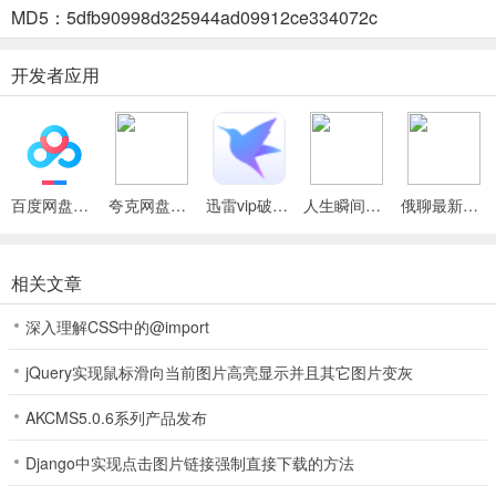
3.
MD5：5dfb90998d325944ad09912ce334072c
注重用户满意度与售后服务。用户能对家政人员评价反馈，遇问题可
随时联系客服解决，确保获得高质量服务与良好消费体验。
开发者应用
4.
与众多专业家政机构和人员合作，保证服务质量可靠。同时，提供方
便的在线支付，个人信息严格保密，安全放心。
百度网盘绿色免安装Pc电脑版
夸克网盘官方正式版
迅雷vip破解版永久会员2024版
人生瞬间最新手机版
俄聊最新手机版
金丝鸟家庭服务2026下载怎么样
相关文章
1、金丝鸟家庭服务平台汇集多种服务人员，满足多样家政需求。
深入理解CSS中的@import
2、能定制家政服务，还可评价反馈，助他人选合适人员及机构。
jQuery实现鼠标滑向当前图片高亮显示并且其它图片变灰
3、注重用户满意度与售后，提供安全放心服务，数据隐私受保护。
AKCMS5.0.6系列产品发布
金丝鸟家庭服务怎么样
Django中实现点击图片链接强制直接下载的方法
金丝鸟家庭服务是一款超棒的专业家政服务平台！它能解决咱们家庭