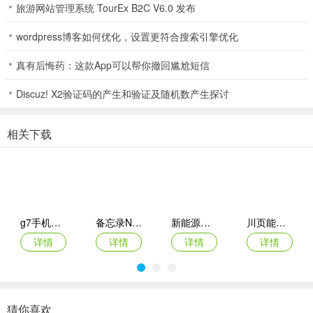
旅游网站管理系统 TourEx B2C V6.0 发布
wordpress博客如何优化，设置更符合搜索引擎优化
真有后悔药：这款App可以帮你撤回尴尬短信
Discuz! X2验证码的产生和验证及随机数产生探讨
相关下载
g7手机管车app
备忘录Note(多功能记事APP)
新能源充电桩查询(充电桩查询应用)
川页能源(电池管理应用)
详情
详情
详情
详情
猜你喜欢