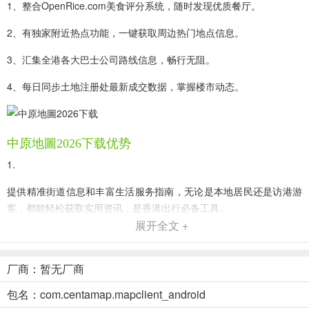
1、整合OpenRice.com美食评分系统，随时发现优质餐厅。
2、有独家附近热点功能，一键获取周边热门地点信息。
3、汇集全港各大巴士公司路线信息，畅行无阻。
4、每日同步土地注册处最新成交数据，掌握楼市动态。
中原地圖2026下载优势
1.
提供精准街道信息和丰富生活服务指南，无论是本地居民还是访港游
客，都能轻松获取实用资讯，是香港出行必备工具。
展开全文 +
2.
整合丰富楼宇信息，包括用途、楼龄、层数等详细数据，还可链接至
厂商：暂无厂商
中原地产网站查询物业成交记录。
包名：com.centamap.mapclient_android
3.