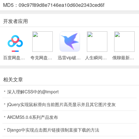
MD5：09c97f89d8e7146ea10d60e2343ced6f
囊括交通出行、餐饮娱乐、休闲运动、旅游景点等全方位生活资讯，
用户还能通过内置GoogleMaps功能查看卫星影像。
开发者应用
4.
除香港地区外，还覆盖澳门和深圳地图服务，澳门版本特别提供卫星
地图和3D建筑外观展示功能。
百度网盘绿色免安装Pc电脑版
夸克网盘官方正式版
迅雷vip破解版永久会员2024版
人生瞬间最新手机版
俄聊最新手机版
中原地圖2026下载怎么样
1、专为香港地区打造，提供精准街道信息与丰富生活服务指南。
相关文章
2、整合楼宇信息，可查物业成交记录，涵盖多领域生活资讯。
深入理解CSS中的@import
3、覆盖澳门和深圳地图服务，有特色功能，还能优化体验。
jQuery实现鼠标滑向当前图片高亮显示并且其它图片变灰
AKCMS5.0.6系列产品发布
Django中实现点击图片链接强制直接下载的方法