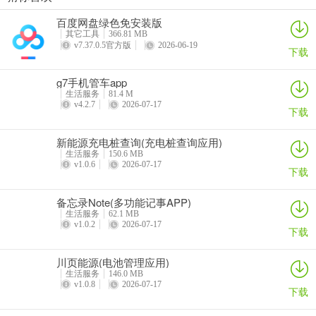
每日走路计步(运动健康记录)
灵犀魔戒(运动睡眠管家)
思特云联(视频监控应用)
倒计时DayMarter最新手机版
百度网盘绿色免安装版
详情
详情
详情
详情
其它工具
366.81 MB
v7.37.0.5官方版
2026-06-19
下载
g7手机管车app
生活服务
81.4 M
v4.2.7
2026-07-17
下载
新能源充电桩查询(充电桩查询应用)
生活服务
150.6 MB
v1.0.6
2026-07-17
下载
备忘录Note(多功能记事APP)
生活服务
62.1 MB
v1.0.2
2026-07-17
下载
川页能源(电池管理应用)
生活服务
146.0 MB
v1.0.8
2026-07-17
下载