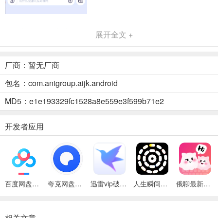
AQ 新版APP亮点
展开全文 +
智能健康咨询： 提供便捷高效的健康咨询服务，用户可以随时随地获
取专业的健康建议。
厂商：暂无厂商
多维度图片解读： 强大的AI图像识别功能，支持解读报告、病例、处
包名：com.antgroup.aijk.android
方、药盒等各类医疗相关图片，帮助用户理解复杂信息。
MD5：e1e193329fc1528a8e559e3f599b71e2
个人与家庭健康档案管理： 方便用户建立和管理个人及家庭健康档
案，系统化记录健康数据，便于长期追踪与健康规划。
开发者应用
多元医疗健康服务： 集成多项实用医疗服务。
百度网盘绿色免安装Pc电脑版
夸克网盘官方正式版
迅雷vip破解版永久会员2024版
人生瞬间最新手机版
俄聊最新手机版
相关文章