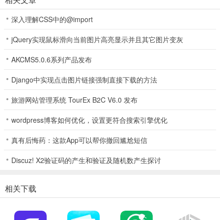
深入理解CSS中的@import
jQuery实现鼠标滑向当前图片高亮显示并且其它图片变灰
AKCMS5.0.6系列产品发布
Django中实现点击图片链接强制直接下载的方法
AQ软件核心功能
旅游网站管理系统 TourEx B2C V6.0 发布
AI就诊咨询
wordpress博客如何优化，设置更符合搜索引擎优化
拍报告
真有后悔药：这款App可以帮你撤回尴尬短信
找医生
Discuz! X2验证码的产生和验证及随机数产生探讨
拍药盒
相关下载
医保码
AQ软件怎么使用