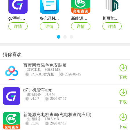
1、初次安装进去是需要授权同意一些权限才可以进去；
g7手机管车app
备忘录Note(多功能记事APP)
新能源充电桩查询(充电桩查询应用)
川页能源(电池管理应用)
详情
详情
详情
详情
猜你喜欢
每日走路计步(运动健康记录)
灵犀魔戒(运动睡眠管家)
思特云联(视频监控应用)
倒计时DayMarter最新手机版
百度网盘绿色免安装版
详情
详情
详情
详情
其它工具
366.81 MB
v7.37.0.5官方版
2026-06-19
下载
g7手机管车app
生活服务
81.4 M
v4.2.7
2026-07-17
下载
2、可以注册一个全新的账号或者是使用支付宝进行登录都是可以；
新能源充电桩查询(充电桩查询应用)
生活服务
150.6 MB
v1.0.6
2026-07-17
下载