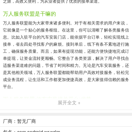
之旅，高效又便利，为从业者提供了优质的接单渠道。
万人服务联盟是干嘛的
万人服务联盟能为大家带来诸多便利。对于有相关需求的用户来说，
它就像是一个贴心的服务枢纽。在这里，你可以清晰了解各类服务信
息。比如入驻平台的汽车安装门店，能依据平台订单，轻松实现线上
接单，省去四处寻找客户的麻烦。接到单后，线下有条不紊地进行施
工，确保服务质量。而且，如果有提现功能，还能方便快捷地完成订
单提现，让资金流转更顺畅。它整合了各类资源，解决了用户寻找合
适服务渠道难的问题，节省了时间和精力。无论是汽车安装服务，还
是其他相关领域，万人服务联盟都能帮助用户高效对接服务，轻松完
成业务流程，让生活和工作都更加便捷高效，是大家值得信赖的服务
平台。
万人服务联盟(汽车安装接单平台)优势
展开全文 +
1、线上便捷接单：入驻平台的汽车安装门店可依订单，线上轻松接
单，无需繁琐线下找单。
厂商：暂无厂商
2、线下高效施工：依据线上订单，快速开展线下施工，高效完成汽车
包名：com.android.wr.wrlm