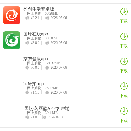
盈创生活安卓版
网上购物
38.26MB
v2.2.1
2026-07-06
下载
国珍在线app
网上购物
38.38 M
v3.0.2
2026-07-06
下载
京东健康app
网上购物
121.32MB
v6.0.6
2026-07-06
下载
宝轩拍app
网上购物
25.27MB
v1.1.0
2026-07-06
下载
i国坛·茗酉酷APP客户端
网上购物
39.4 MB
v1.0
2026-07-06
下载