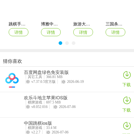
1、新增闯关模式：196-200；
2、新增传说皮肤：小乔-芙蕖幽梦；
跳棋手游苹果版
博雅中国象棋苹果版
旅游大亨苹果版
三国杀移动版苹果版
调整和修复
详情
详情
详情
详情
1、孙尚香传说皮肤技能调整；
2、胡金定技能调整；
3、荣耀会员新增权限：行军令最大上限提升至4000；
猜你喜欢
天天象棋ipad版
腾讯围棋苹果手机版
欢乐斗地主苹果版
涂鸦恶魔苹果版
4、修复新手任务获得SR碎片重复转化问题；
百度网盘绿色免安装版
详情
详情
详情
详情
其它工具
366.81 MB
v7.37.0.5官方版
2026-06-19
5、武将试用调整为重复武将试用时重置试用奖励；
下载
欢乐斗地主苹果IOS版
棋牌游戏
697.5 MB
v8.052.016
2026-07-06
下载
中国跳棋ios版
棋牌游戏
33.4 M
v2.2.7
2026-07-06