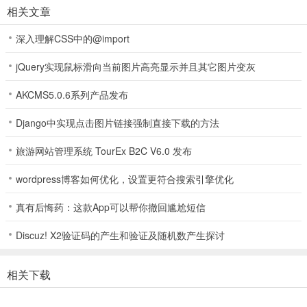
相关文章
6、修复爱拍录像插件不能关闭bug
深入理解CSS中的@import
7、修复游戏结算神评价不获得图鉴箱子bug
jQuery实现鼠标滑向当前图片高亮显示并且其它图片变灰
8、修复分享闪退bug
AKCMS5.0.6系列产品发布
温馨提示：
Django中实现点击图片链接强制直接下载的方法
1、更新前请先备份旧版本数据，再卸载更新
旅游网站管理系统 TourEx B2C V6.0 发布
2、请尽量不要用特殊字符做昵称，有可能会游戏内任务奖励领取失败
wordpress博客如何优化，设置更符合搜索引擎优化
3、挑战令为在线货币，消耗后恢复将无法恢复，请谨慎消耗
4、备份好再升级，升级后请勿退版，可能会导致挑战令丢失
真有后悔药：这款App可以帮你撤回尴尬短信
Discuz! X2验证码的产生和验证及随机数产生探讨
更新日志
v6.7.1版本
相关下载
新增内容