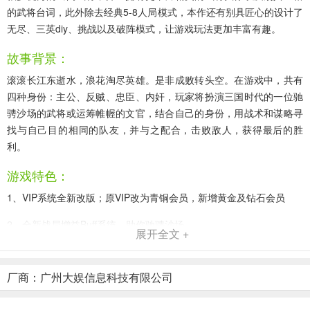
的武将台词，此外除去经典5-8人局模式，本作还有别具匠心的设计了
无尽、三英diy、挑战以及破阵模式，让游戏玩法更加丰富有趣。
故事背景：
滚滚长江东逝水，浪花淘尽英雄。是非成败转头空。在游戏中，共有
四种身份：主公、反贼、忠臣、内奸，玩家将扮演三国时代的一位驰
骋沙场的武将或运筹帷幄的文官，结合自己的身份，用战术和谋略寻
找与自己目的相同的队友，并与之配合，击败敌人，获得最后的胜
利。
游戏特色：
1、VIP系统全新改版；原VIP改为青铜会员，新增黄金及钻石会员
2、全新战局增益Buff系统，助你驰骋沙场
展开全文 +
3、新增300+新成就，又要开刷了
厂商：广州大娱信息科技有限公司
4、新增断点重玩功能，重玩还闪退可上传记录
5、增加闭月、连营等类锁定技询问发动开关