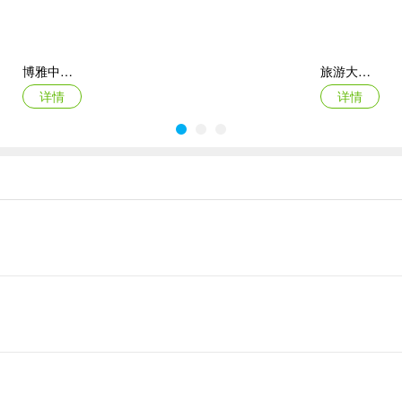
博雅中国象棋苹果版
旅游大亨苹果版
详情
详情
腾讯围棋苹果手机版
欢乐斗地主苹果版
详情
详情