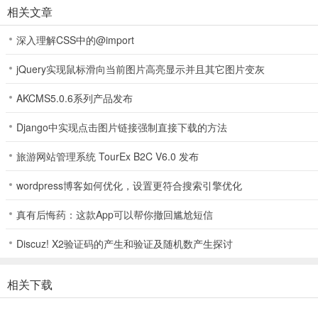
相关文章
-风景
深入理解CSS中的@import
-自定义纸牌背面
jQuery实现鼠标滑向当前图片高亮显示并且其它图片变灰
-自定义背景
AKCMS5.0.6系列产品发布
-成绩单
Django中实现点击图片链接强制直接下载的方法
-左手或右手游戏模式
-游戏中断时自动保存
旅游网站管理系统 TourEx B2C V6.0 发布
-无次数限制的撤销功能
wordpress博客如何优化，设置更符合搜索引擎优化
-自动完成以结束游戏
真有后悔药：这款App可以帮你撤回尴尬短信
-标准计分模式
Discuz! X2验证码的产生和验证及随机数产生探讨
-维加斯计分模式
相关下载
-统计