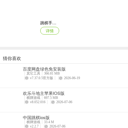
更新日志
v9.5.0版本
谢谢你的参与！此更新包括性能优化，以提高稳定性。
跳棋手游苹果版
详情
猜你喜欢
天天象棋ipad版
百度网盘绿色免安装版
详情
其它工具
366.81 MB
v7.37.0.5官方版
2026-06-19
欢乐斗地主苹果IOS版
棋牌游戏
697.5 MB
v8.052.016
2026-07-06
中国跳棋ios版
棋牌游戏
33.4 M
v2.2.7
2026-07-06