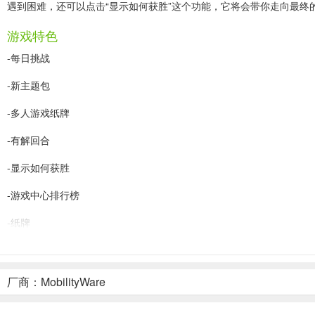
遇到困难，还可以点击“显示如何获胜”这个功能，它将会带你走向最
游戏特色
-每日挑战
-新主题包
-多人游戏纸牌
-有解回合
-显示如何获胜
-游戏中心排行榜
-纸牌
-拖动1张纸牌
-拖动3张纸牌
厂商：MobilityWare
-人像