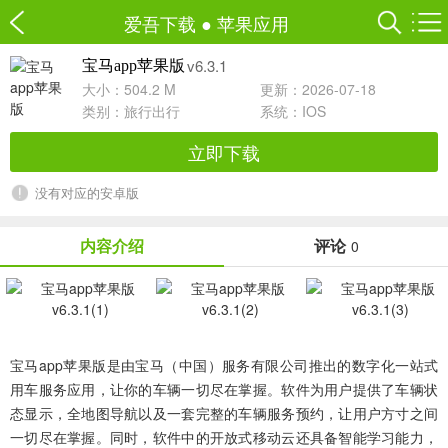
爱吾下载
●
苹果应用
v6.3.1
宝马app苹果版
大小：504.2 M
更新：2026-07-18
类别：
旅行出行
系统：IOS
立即下载
没有对应的安卓版
内容介绍
评论
0
宝马app苹果版
是由宝马（中国）服务有限公司推出的数字化一站式
用车服务应用，让你的车辆一切尽在掌握。软件为用户提供了车辆状
态显示，全地图导航以及一套完整的车辆服务预约，让用户方寸之间
一切尽在掌握。同时，软件中的开放式移动云还具备智能学习能力，