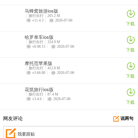
马蜂窝旅游ios版
旅行出行
205.2 M
v11.4.3
2026-07-06
下载
哈罗单车ios版
旅行出行
324.9 M
v6.98.15
2026-07-06
下载
摩托范苹果版
旅行出行
412.8 M
v3.66.80
2026-07-06
下载
花筑旅行ios版
旅行出行
87.4 M
v3.4.6
2026-07-06
下载
网友评论
说两句
我要跟贴