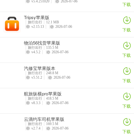
v5.4.251020
2026-07-06
下载
我们将持续优化用户体验。本次应用更新包含错误修复。
Tripsy苹果版
旅行出行
12.1 MB
v2.15.13
2026-07-06
下载
物泊56找货苹果版
旅行出行
135.5 M
v4.5.2
2026-07-06
下载
汽修宝苹果版本
旅行出行
248.8 M
v5.51.2
2026-07-06
下载
航旅纵横pro苹果版
旅行出行
418.5 M
v8.3.3
2026-07-06
下载
云滴约车司机苹果版
旅行出行
169.5 M
v2.7.4
2026-07-06
下载