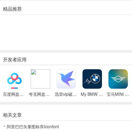
精品推荐
5、个人：管理和查看您的个人信息主页，积累My BMW Joy币，享受
精美礼品及服务礼券兑换。
宝马app苹果版怎么添加车辆
1、在打开的BMW的底部选项中，点击车辆选项打开。
开发者应用
2、在打开的车辆页面，点击下面的添加车辆选项。
3、在打开的添加车辆页面，输入车架号，或者扫一扫添加车架号。
百度网盘绿色免安装Pc电脑版
夸克网盘官方正式版
迅雷vip破解版永久会员2024版
My BMW APP官方最新版
宝马MINI App官方版
4、输入17位的车架号后，点击下面的提交。
相关文章
阿里巴巴矢量图标库Iconfont
5、如果车架号正确，车辆就添加成功了。