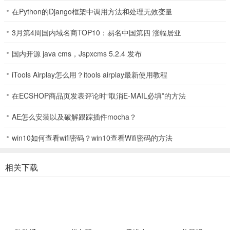
在Python的Django框架中调用方法和处理无效变量
3月第4周国内域名商TOP10：易名中国第四 涨幅居亚
my bmw特点
1、互动社区，结交新友
国内开源 java cms，Jspxcms 5.2.4 发布
不仅面向BMW车主，更网罗一众Bimmer。获取BMW资讯，结交志趣
iTools Airplay怎么用？itools airplay最新使用教程
相投的新朋友。分享生活趣事，交流心得，发表原创，在表达自我的
同时还能赚取Joy币，何乐而不为？
在ECSHOP商品页发表评论时“取消E-MAIL必填”的方法
2、便捷充电，驾趣无忧
AE怎么安装以及破解跟踪插件mocha？
集成了国家电网、特来电、星星充电等多个主流充电桩运营商的充电
win10如何查看wifi密码？win10查看Wifi密码的方法
服务。只需一款App，就将查找电桩+充电+支付一次搞定。在地图页
上搜索“充电站”，就可查看支持BMW即时充电服务的充电站列表。
相关下载
点击列表中的充电站，包括营业时间、充电价格信息、充电类型等信
息一目了然，用户可按需选择适合的充电站，并能将目的地一键发送
至爱车。
3、心仪座驾，轻松e购