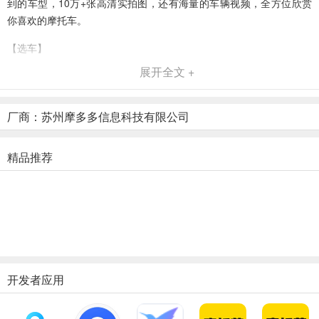
到的车型，10万+张高清实拍图，还有海量的车辆视频，全方位欣赏
你喜欢的摩托车。
【选车】
展开全文 +
怕被坑？
查一下哈罗摩托，先了解大咖行家的评测，再看看数万条用户的真实
厂商：苏州摩多多信息科技有限公司
评价，实时和摩友聊车互动，坑不存在的。对了，我们还提供海量的
经销商信息，一键就能获得多家经销商的1对1报价，即时预约等服
务，让您享受VIP的待遇。
精品推荐
软件亮点
【玩车】
买了摩托，玩车才是王道。
寻找附近的摩友，看看身边圈子的动态
开发者应用
你可以看到各种各样的花式玩法。分享你的摩旅、线路、经验、图
片、视频，与百万摩友一起谈天说地。