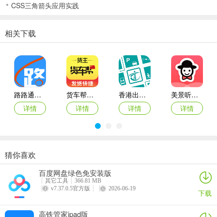
CSS三角箭头应用实践
相关下载
路路通时刻表ios版
货车帮货主苹果版
香港出行易ios版(HKeMobilit)
美景听听ios版
详情
详情
详情
详情
猜你喜欢
上海交通卡苹果版
元贝驾考ipad版
货车帮ios版
锦江酒店app苹果版
百度网盘绿色免安装版
详情
详情
详情
详情
其它工具
366.81 MB
v7.37.0.5官方版
2026-06-19
下载
高铁管家ipad版