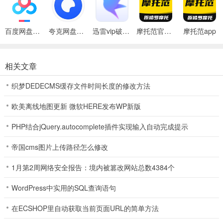
【工具】
每一段行程，我们都帮你准确记录。
百度网盘绿色免安装Pc电脑版
夸克网盘官方正式版
迅雷vip破解版永久会员2024版
摩托范官方版
摩托范app
你可以选择在本地或者云端保存。路上没油了怎么办？9万多家加油
站、数万维修点和经销商，总有一家在你旁边，呼叫附近摩友，报告
相关文章
你的困境，前来为你提供“救援”帮助。
织梦DEDECMS缓存文件时间长度的修改方法
更新日志
欧美离线地图更新 微软HERE发布WP新版
v3.66.80版本
PHP结合jQuery.autocomplete插件实现输入自动完成提示
修复其他已知问题，提升用户体验。
帝国cms图片上传路径怎么修改
1月第2周网络安全报告：境内被篡改网站总数4384个
WordPress中实用的SQL查询语句
在ECSHOP里自动获取当前页面URL的简单方法