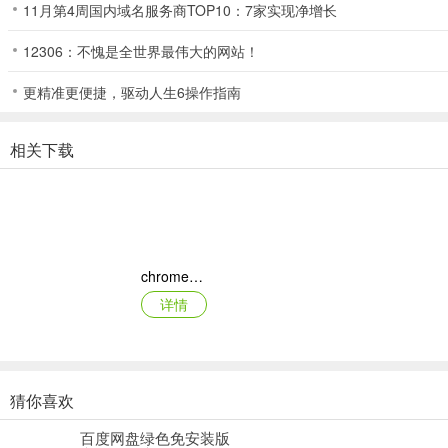
11月第4周国内域名服务商TOP10：7家实现净增长
连接不安全的Wi-Fi网络或热点时发出警报，并通过Wi-Fi扫描分析
12306：不愧是全世界最伟大的网站！
3、个人数据清理（Personal Data Cleanup）
更精准更便捷，驱动人生6操作指南
查找数据代理商收集的个人数据，并帮助用户从相关网站上删除。
4、在线账户清理（Online Account Cleanup）
相关下载
扫描电子邮件，评估账户风险，并协助数据删除，降低数据泄露风险。
更新日志
v10.3版本
chrome苹果手机版
为您介绍迈克菲的诈骗检测器！在互联网上，要辨别信息的真伪往往并
详情
防护产品使用。
猜你喜欢
MT管理器苹果版
百度网盘绿色免安装版
详情