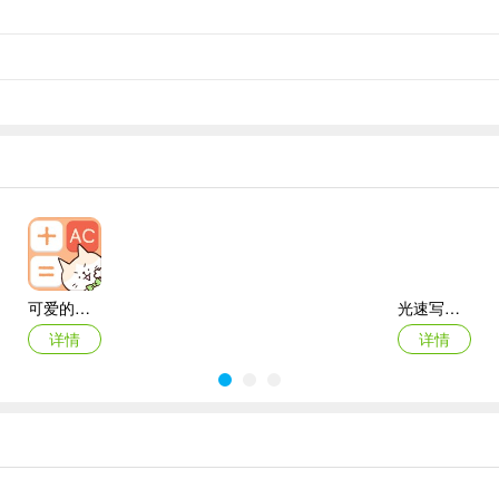
网络安全性，确保更安全的在线连接。
可爱的计算器iOS
光速写作苹果版
非易事，但有了它就变得简单多了：迈克菲为您提供防范诈骗短信和邮件
详情
详情
海康智存苹果版
迅雷浏览器苹果版
详情
详情