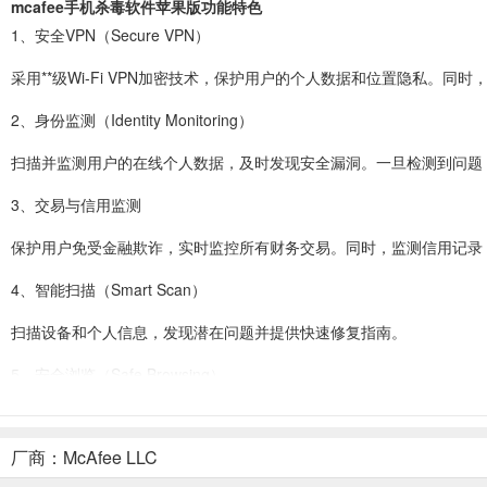
mcafee手机杀毒软件苹果版功能特色
1、安全VPN（Secure VPN）
采用**级Wi-Fi VPN加密技术，保护用户的个人数据和位置隐私。同
2、身份监测（Identity Monitoring）
扫描并监测用户的在线个人数据，及时发现安全漏洞。一旦检测到问题，
3、交易与信用监测
保护用户免受金融欺诈，实时监控所有财务交易。同时，监测信用记录
4、智能扫描（Smart Scan）
扫描设备和个人信息，发现潜在问题并提供快速修复指南。
5、安全浏览（Safe Browsing）
自动屏蔽恶意网站，保护用户免受钓鱼攻击和个人信息泄露。
厂商：McAfee LLC
6、社交隐私管理器（Social Privacy Manager）