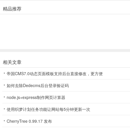
保护用户的个人信息，减少在社交媒体账户上收集的数据量。
精品推荐
McAfee Security ios版高级功能简介
1、McAfee Security - 免费版
提供单设备保护、Wi-Fi扫描、身份扫描和系统扫描等基础功能。
2、McAfee Basic Protection
在免费版基础上增加安全VPN、基本身份监测、安全浏览、文本诈骗检
相关文章
3、McAfee+ Advanced
帝国CMS7.0动态页面模板支持后台直接修改，更方便
提供无限设备保护，涵盖所有基础功能，并增加社交隐私管理器、个人数
如何去除Dedecms后台登录验证码
应用亮点
node.js+express制作网页计算器
1、短信诈骗检测器（Text Scam Detector）
使用织梦计划任务功能让网站每5分钟更新一次
扫描SMS短信中的风险URL，并在检测到诈骗时发出警报。
CherryTree 0.99.17 发布
2、Wi-Fi与系统扫描（Wi-Fi & System Scan）