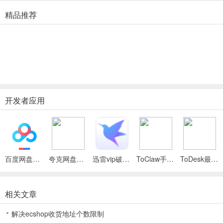
国内首创远控搭载RTC技术，在传输图片视频和操作流畅度上作了极
精品推荐
大的提升和改进，画面表现最高可达2k30帧，让远程传输速度和画质
呈现都有更进一步的提升。
【适配蓝牙键鼠】
ToDesk支持适配手机或平板的蓝牙键鼠操作，通过自研编解码技术传
输高清画面，手机或平板连接上蓝牙键鼠，就可以像在使用电脑一样
直接操作。
开发者应用
todesk远程控制软件入门使用说明：
1、下载完成后打开todesk，输入手机号、密码进行登录；
百度网盘绿色免安装Pc电脑版
夸克网盘官方正式版
迅雷vip破解版永久会员2024版
ToClaw手机版
ToDesk最新版
2、再在远程控制界面输入小伙伴的识别码就可以进行操作啦；
相关文章
3、内置有一些手势操作供用户参考使用；
解决ecshop收货地址个数限制