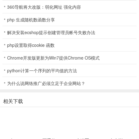
360导航将大改版：弱化网址 强化内容
软件特色
php 生成随机数函数分享
1、流畅舒适的体验：
解决安装ecshop提示创建管理员帐号失败办法
下载和安装的过程非常的简单，无广告弹窗，非常的绿色、安全。
php设置取得cookie 函数
2、多样化功能全免费：
Chrome开发版更新为Win7提供Chrome OS模式
除了常见的功能之外，在ToDesk的菜单栏还有“动作”、“查看”、“语音
python计算一个序列的平均值的方法
沟通”、“文字聊天”和“文件传输”等功能。
3、安全性非常高：
为什么说网络推广必须立足于企业网站？
通讯数据使用端到端加密，连接密码仅存于您的设备。软件公司也无
相关下载
法窥探您的桌面，以确保每次连接都是安全可靠的。
使用指南
【怎么控制电脑】
1、首先打开ToDesk，进入软件之后在主页面输入想要远程控制电脑