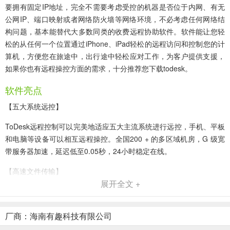
要拥有固定IP地址，完全不需要考虑受控的机器是否位于内网、有无
公网IP、端口映射或者网络防火墙等网络环境，不必考虑任何网络结
构问题，基本能替代大多数同类的收费远程协助软件。软件能让您轻
松的从任何一个位置通过iPhone、iPad轻松的远程访问和控制您的计
算机，方便您在旅途中，出行途中轻松应对工作，为客户提供支援，
如果你也有远程操控方面的需求，十分推荐您下载todesk。
软件亮点
【五大系统远控】
ToDesk远程控制可以完美地适应五大主流系统进行远控，手机、平板
和电脑等设备可以相互远程操控。全国200 + 的多区域机房，G 级宽
带服务器加速，延迟低至0.05秒，24小时稳定在线。
【高速文件传输】
展开全文 +
文件传输速度可达12m/s，让远程传输速度有更进一步的提升，随时
随地开启宛如本机操作。
厂商：海南有趣科技有限公司
【2K30帧高画质】