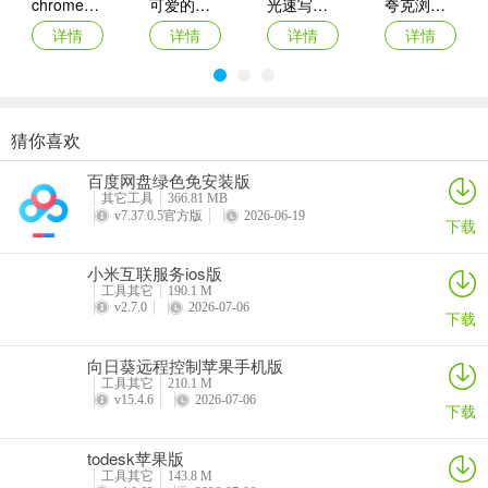
chrome苹果手机版
可爱的计算器iOS
光速写作苹果版
夸克浏览器ipad版
的设备代码，需要电脑端也开启该软件；
详情
详情
详情
详情
2、输入代码点击远程控制，然后输入连接密码，点击连接；
猜你喜欢
MT管理器苹果版
海康智存苹果版
迅雷浏览器苹果版
海豚加速器苹果版
百度网盘绿色免安装版
详情
详情
详情
详情
3、连接成功之后就会进行电脑页面进行控制了。
其它工具
366.81 MB
v7.37.0.5官方版
2026-06-19
下载
【怎么断开】
小米互联服务ios版
1、点击ToDesk控制页面右下角的箭头按钮；
工具其它
190.1 M
v2.7.0
2026-07-06
下载
2、出现拓展栏，选择结束远控，弹出确认框，确认之后就可以断开
向日葵远程控制苹果手机版
工具其它
210.1 M
了。
v15.4.6
2026-07-06
下载
todesk苹果版
【如何设置被远程的电脑锁屏】
工具其它
143.8 M