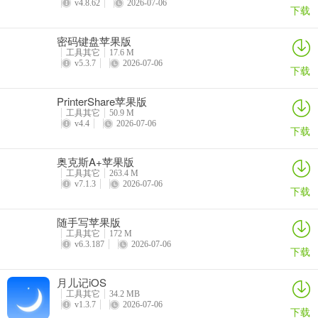
v4.8.62
2026-07-06
下载
1、通过底部菜单栏进入设备列表，在其中找到自己连接过的电脑；
密码键盘苹果版
工具其它
17.6 M
v5.3.7
2026-07-06
下载
2、点击进入设备详情页面，点击锁定桌面，然后电脑就会进入锁屏状
态了。
PrinterShare苹果版
工具其它
50.9 M
使用场景
v4.4
2026-07-06
下载
【远程办公】
奥克斯A+苹果版
ToDesk让远程办公更加流畅稳定，低延时、无卡顿，保障企业和员工
工具其它
263.4 M
v7.1.3
2026-07-06
业务效率和生产力。通过端到端加密，任何第三方都无法访问数据，
下载
办公内容不外泄，充分保障业务信息和个人隐私。
随手写苹果版
【家庭监控】
工具其它
172 M
v6.3.187
2026-07-06
下载
支持打开手机或电脑摄像头的远控软件，只要远程控制家里手机/电脑
设备，点击打开摄像头，就能实时了解情况。
月儿记iOS
工具其它
34.2 MB
【协助父母】
v1.3.7
2026-07-06
下载