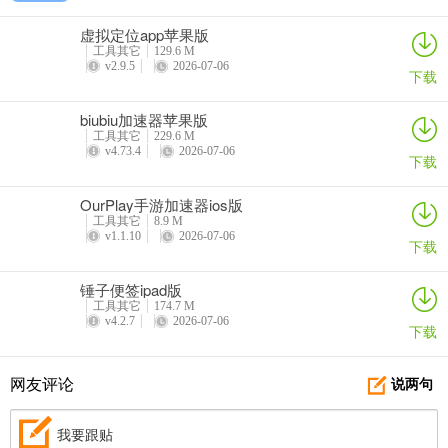
ToDesk能轻松远控父母手机，并且实现屏幕共享，父母也可以看到控
虚拟定位app苹果版
制操作。一边操作一边讲解，不怕父母听不明白、看不清楚，直接帮
工具其它
129.6 M
助他们操作。
v2.9.5
2026-07-06
下载
【远程游戏】
biubiu加速器苹果版
工具其它
229.6 M
轻松远控电脑进行游戏操作，配合高速传输服务器网络，支持操作快
v4.73.4
2026-07-06
下载
速响应，流畅的屏幕传输算法助力高清画面传输，远程开黑不是梦！
OurPlay手游加速器ios版
更新日志
工具其它
8.9 M
v1.1.10
2026-07-06
v4.8.62版本
下载
1.优化用户体验
锤子便签ipad版
工具其它
174.7 M
2.修改已知问题
v4.2.7
2026-07-06
下载
网友评论
说两句
我要跟贴