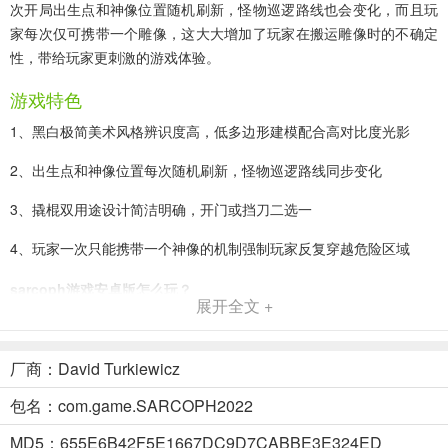
次开局出生点和神像位置随机刷新，怪物巡逻路线也会变化，而且玩
家每次仅可携带一个雕像，这大大增加了玩家在搬运雕像时的不确定
性，带给玩家更刺激的游戏体验。
游戏特色
1、黑白极简美术风格辨识度高，低多边形建模配合高对比度光影
2、出生点和神像位置每次随机刷新，怪物巡逻路线同步变化
3、撬棍双用途设计简洁明确，开门或挡刀二选一
4、玩家一次只能携带一个神像的机制强制玩家反复穿越危险区域
sarcoph游戏安卓版怎么玩？
展开全文 +
1、进入sarcoph游戏，玩家需要携带神像，然后逃离；
厂商：David Turkiewicz
2、在游戏中不断探索，找寻足够的道具、剧情线索；
包名：com.game.SARCOPH2022
MD5：655E6B42F5E1667DC9D7CABBE3E324ED