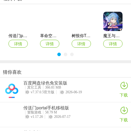
存活关键。
3、沉浸式恐怖氛围营造
第一人称视角搭配暗黑视觉风格，高对比光影与斑驳场景纹理强化压
抑感，全程无对话的极简叙事让玩家完全代入紧张情境。怪物逼近时
传送门portal手机移植版
革命空闲(Revolution Idle)
树恨你Trees Hate You
魔王与龙的建国谭
的脚步声、喘息声与突然袭击的音效设计，构建出令人窒息的压迫
详情
详情
详情
详情
感。
猜你喜欢
独奏骑士2024最新版
夏洛克隐藏三消探案2024手机版
沙盒与副本英勇之地官方正版
白猫的大冒险3
百度网盘绿色免安装版
详情
详情
详情
详情
其它工具
366.81 MB
v7.37.0.5官方版
2026-06-19
下载
传送门portal手机移植版
冒险游戏
58.79 M
v1.17.26
2026-07-17
下载