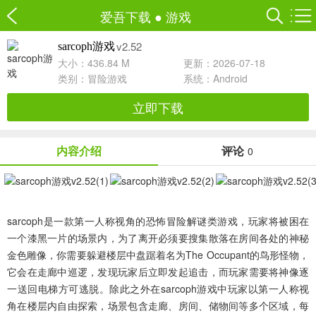
爱吾下载
●
游戏
v2.52
sarcoph游戏
大小：436.84 M
更新：2026-07-18
类别：
冒险游戏
系统：Android
立即下载
内容介绍
评论
0
sarcoph
是一款第一人称视角的恐怖冒险解谜类游戏，玩家将被困在
一个漆黑一片的场景内，为了离开必须要搜集散落在房间各处的神秘
金色雕像，你需要躲避楼层中盘踞着名为The Occupant的鸟形怪物，
它会在走廊中巡逻，发现玩家后立即发起追击，而玩家需要将神像逐
一送回电梯方可逃脱。除此之外在sarcoph游戏中玩家以第一人称视
角在楼层内自由探索，场景包含走廊、房间、储物间等多个区域，每