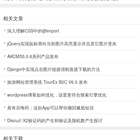
3、也会出现敌人，注意躲避；
相关文章
深入理解CSS中的@import
4、当把五座神像带回电梯即可逃脱成功。
jQuery实现鼠标滑向当前图片高亮显示并且其它图片变灰
AKCMS5.0.6系列产品发布
游戏亮点
1、随机生成机制与高重玩性
Django中实现点击图片链接强制直接下载的方法
每次开局地图布局、神像位置及怪物巡逻路线完全随机，废弃建筑的
旅游网站管理系统 TourEx B2C V6.0 发布
昏暗走廊与杂乱房间中，玩家需在未知环境中动态规划逃生路线，搭
配隐藏的线索与工具位置变化，确保每次游戏都是全新的生死挑战。
wordpress博客如何优化，设置更符合搜索引擎优化
2、极致潜行与心理博弈
真有后悔药：这款App可以帮你撤回尴尬短信
核心玩法围绕躲避致命怪物“the occupant”，玩家需精准控制行动音
Discuz! X2验证码的产生和验证及随机数产生探讨
量、利用环境障碍物遮挡视线，通过预判怪物巡逻节奏卡时机移动。
撬棍可开门或抵挡攻击，神像需逐个取回电梯，策略与胆量的平衡是
相关下载