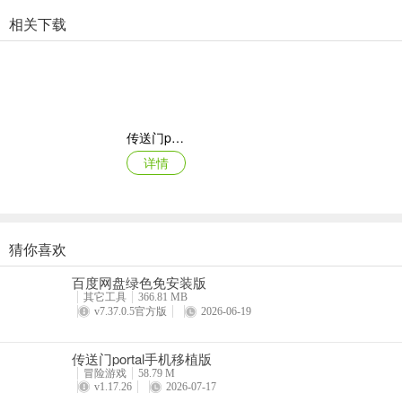
相关下载
传送门portal手机移植版
详情
猜你喜欢
独奏骑士2024最新版
百度网盘绿色免安装版
详情
其它工具
366.81 MB
v7.37.0.5官方版
2026-06-19
传送门portal手机移植版
冒险游戏
58.79 M
v1.17.26
2026-07-17