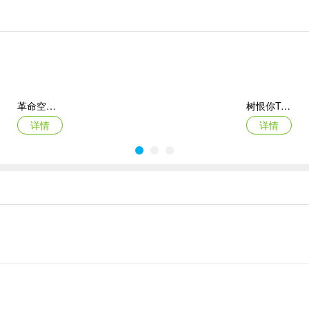
革命空闲(Revolution Idle)
树恨你Trees Hate You
详情
详情
夏洛克隐藏三消探案2024手机版
沙盒与副本英勇之地官方正版
详情
详情