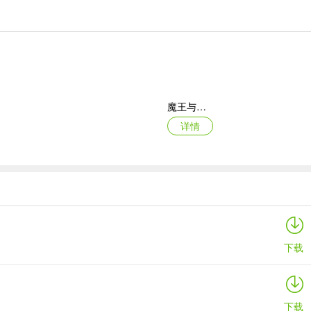
魔王与龙的建国谭
详情
白猫的大冒险3
详情
下载
下载