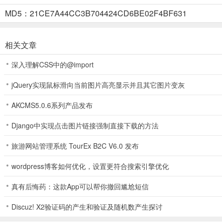
MD5：21CE7A44CC3B704424CD6BE02F4BF631
5、玩家收集到的道具需要根据需求来进行使用，如下图，玩家可以将
相关文章
6、成功逃离即可通关，玩家可以点击下一关进行闯关。
深入理解CSS中的@import
jQuery实现鼠标滑向当前图片高亮显示并且其它图片变灰
游戏亮点
AKCMS5.0.6系列产品发布
1、游戏采用的2D的游戏画面，让玩家在玩游戏的过程中可以感受到一
Django中实现点击图片链接强制直接下载的方法
2、游戏中为玩家准备的和很多的关卡，玩家完成这些的关卡的挑战会
旅游网站管理系统 TourEx B2C V6.0 发布
3、玩家在游戏中合理的使用各种的道具可以让自己有着很大的希望可
wordpress博客如何优化，设置更符合搜索引擎优化
更新日志
真有后悔药：这款App可以帮你撤回尴尬短信
v1.0.2版本
优化游戏体验，修改部分bug
Discuz! X2验证码的产生和验证及随机数产生探讨