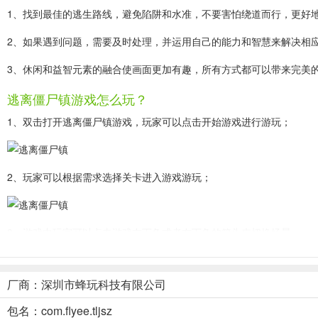
1、找到最佳的逃生路线，避免陷阱和水准，不要害怕绕道而行，更好
2、如果遇到问题，需要及时处理，并运用自己的能力和智慧来解决相
3、休闲和益智元素的融合使画面更加有趣，所有方式都可以带来完美
逃离僵尸镇游戏怎么玩？
1、双击打开逃离僵尸镇游戏，玩家可以点击开始游戏进行游玩；
2、玩家可以根据需求选择关卡进入游戏游玩；
3、游戏中玩家可以点击游戏左下角或者右下角的箭头来切换场景；
厂商：深圳市蜂玩科技有限公司
4、玩家在游戏中需要收集道具来帮助玩家逃离僵尸的围捕；
包名：com.flyee.tljsz