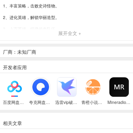
1、丰富策略，击败史诗怪物。
2、进化英雄，解锁华丽造型。
3、上百英雄，组建传奇队伍。
展开全文 +
4、自走棋玩法，全新巅峰排位。
厂商：未知厂商
5、萌宠养成，助力战力飙升。
奇幻世界英雄新手入门必看攻略
开发者应用
1、新手玩家进入游戏，首先优先挑战关卡，随着关卡的深入可以解锁
更多玩法内容；
百度网盘绿色免安装Pc电脑版
夸克网盘官方正式版
迅雷vip破解版永久会员2024版
青橙小说App
Mineradio手机版
相关文章