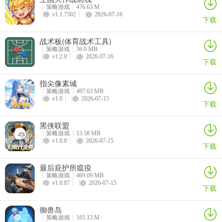
4、同时，不要忘记精彩活动；
策略游戏
476.63 M
v1.1.7502
2026-07-16
下载
战术板(体育战术工具)
策略游戏
36.0 MB
v1.2.0
2026-07-16
下载
指尖像素城
策略游戏
497.03 MB
v1.0
2026-07-15
下载
黑侠联盟
策略游戏
13.58 MB
v1.0.0
2026-07-15
下载
最后庇护所瘟疫
策略游戏
469.09 MB
5、完成闯关任务还有百抽，可以选择更多角色，搭配更多阵容；
v1.0.87
2026-07-15
下载
御兽岛
策略游戏
165.13 M