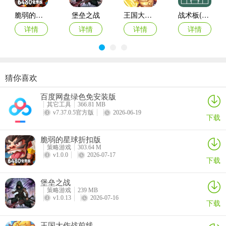
脆弱的星球折扣版
堡垒之战
王国大作战前线
战术板(体育战术工具)
详情
详情
详情
详情
3、角色培养方面，优先养成品质好的，它们增加的属性更高；
猜你喜欢
指尖像素城
黑侠联盟
最后庇护所瘟疫
御兽岛
百度网盘绿色免安装版
详情
详情
详情
详情
其它工具
366.81 MB
v7.37.0.5官方版
2026-06-19
下载
脆弱的星球折扣版
策略游戏
303.64 M
v1.0.0
2026-07-17
下载
堡垒之战
策略游戏
239 MB
v1.0.13
2026-07-16
下载
王国大作战前线