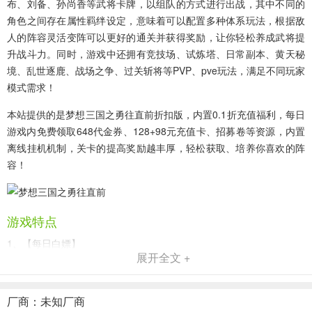
布、刘备、孙尚香等武将卡牌，以组队的方式进行出战，其中不同的
角色之间存在属性羁绊设定，意味着可以配置多种体系玩法，根据敌
人的阵容灵活变阵可以更好的通关并获得奖励，让你轻松养成武将提
升战斗力。同时，游戏中还拥有竞技场、试炼塔、日常副本、黄天秘
境、乱世逐鹿、战场之争、过关斩将等PVP、pve玩法，满足不同玩家
模式需求！
本站提供的是梦想三国之勇往直前折扣版，内置0.1折充值福利，每日
游戏内免费领取648代金券、128+98元充值卡、招募卷等资源，内置
离线挂机机制，关卡的提高奖励越丰厚，轻松获取、培养你喜欢的阵
容！
游戏特点
1、【每日白嫖】
展开全文 +
每日游戏内免费领取648代金券。
2、【活跃暴富】
厂商：未知厂商