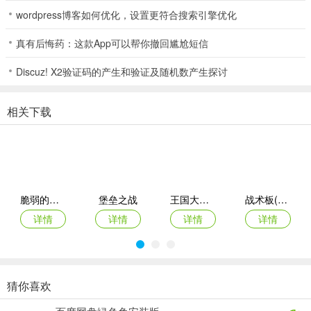
wordpress博客如何优化，设置更符合搜索引擎优化
特别提示：
真有后悔药：这款App可以帮你撤回尴尬短信
VIP等级越高，每次挂机获得的收益也越高，想要快速升级的玩家不能
Discuz! X2验证码的产生和验证及随机数产生探讨
错过。
相关下载
梦想三国之勇往直前0.1折手游如何选择上阵武将
1、注意职业搭配：
一个完整的阵容一般可由肉盾型武将、刺客型武将、辅助型武将这三
脆弱的星球折扣版
堡垒之战
王国大作战前线
战术板(体育战术工具)
种职业组成。
详情
详情
详情
详情
2、注意阵型搭配：
上阵指定阵营的武将可以在战斗中获得属性加成，根据自己已有的武
将合理搭配阵型可能大幅度提高胜率。
猜你喜欢
指尖像素城
黑侠联盟
最后庇护所瘟疫
御兽岛
3、注意技能组合：