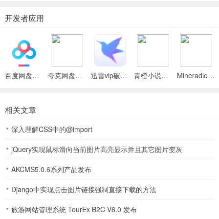
每日任务完成即领128+98元充值卡。
开发者应用
3、【线下豪礼】
线下众多福利礼包领取。
4、【剧情豪礼】
百度网盘绿色免安装Pc电脑版
夸克网盘官方正式版
迅雷vip破解版永久会员2024版
青橙小说App
Mineradio手机版
通关剧情副本送五虎上将黄总。
梦想三国之勇往直前0.1折手游如何快速提升角色等级
相关文章
1、角色经验的获取：
深入理解CSS中的@import
主线副本战斗、挂机、快速作战是获得角色经验的唯一途径，主线副
jQuery实现鼠标滑向当前图片高亮显示并且其它图片变灰
本达到的关卡数越高，挂机获得的角色经验越多。
AKCMS5.0.6系列产品发布
Django中实现点击图片链接强制直接下载的方法
2、快速作战相关：
快速作战可直接获得大量的挂机收益，是获得角色经验的捷径。
旅游网站管理系统 TourEx B2C V6.0 发布