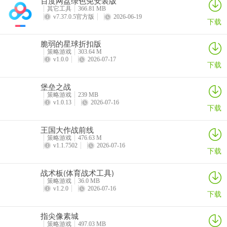
百度网盘绿色免安装版
详情
详情
详情
详情
其它工具
366.81 MB
大部分武将的技能是可以相互配合的，合理的配合能达到事半功倍效
v7.37.0.5官方版
2026-06-19
下载
果。
脆弱的星球折扣版
策略游戏
303.64 M
v1.0.0
2026-07-17
下载
堡垒之战
策略游戏
239 MB
v1.0.13
2026-07-16
下载
王国大作战前线
策略游戏
476.63 M
v1.1.7502
2026-07-16
下载
战术板(体育战术工具)
策略游戏
36.0 MB
v1.2.0
2026-07-16
下载
指尖像素城
策略游戏
497.03 MB