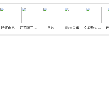
陪玩电竞
西藏职工App
剪映
酷狗音乐
免费刷短剧漫剧