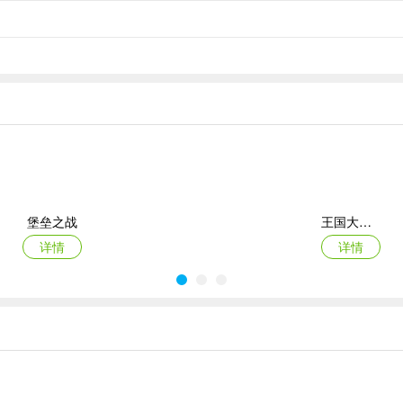
堡垒之战
王国大作战前线
详情
详情
黑侠联盟
最后庇护所瘟疫
详情
详情