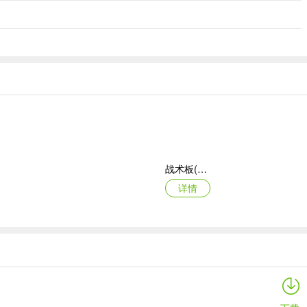
战术板(体育战术工具)
详情
御兽岛
详情