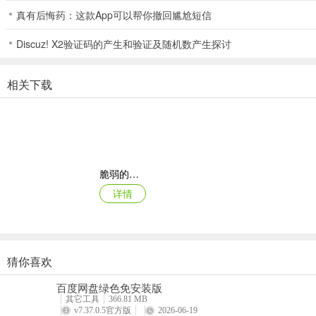
真有后悔药：这款App可以帮你撤回尴尬短信
3、购买成功即可获得礼包内容；
Discuz! X2验证码的产生和验证及随机数产生探讨
相关下载
4、代金卷玩家可以每日签到免费领取，不用担心！
以上就是游戏的代金卷使用途径以获取方法！
脆弱的星球折扣版
详情
猜你喜欢
指尖像素城
百度网盘绿色免安装版
详情
其它工具
366.81 MB
v7.37.0.5官方版
2026-06-19