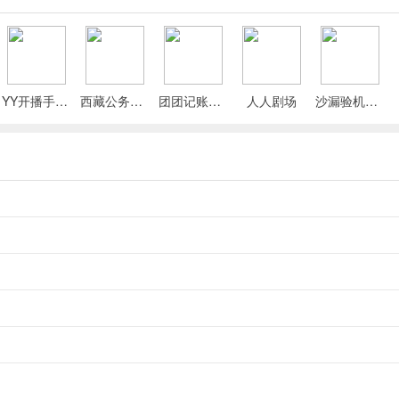
YY开播手机版
西藏公务出行app
团团记账App
人人剧场
沙漏验机手机版
卷即可使用；