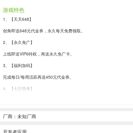
游戏特色
1、【天天648】
创角即送648元代金券，永久每天免费领取。
2、【永久免广】
上线即送VIP6特权，再送永久免广卡。
3、【福利加码】
完成每日/每周活跃再送450元代金券。
4、【七日登录】
七日登录送赵云专属神器+赵云限定皮肤-戏外王将。
5、【七日目标】
厂商：未知厂商
开服七日冲目标，助力赵云直升10星战力狂飙。
开发者应用