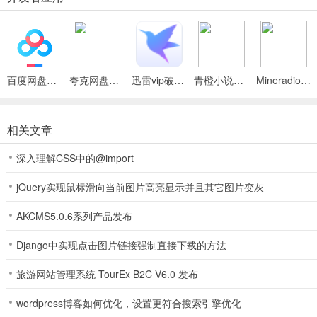
6、【代金月卡】
购买6元贵族周卡、30元贵族月卡，每日各领328元代金券。
7、【代金买断】
百度网盘绿色免安装Pc电脑版
夸克网盘官方正式版
迅雷vip破解版永久会员2024版
青橙小说App
Mineradio手机版
买断礼包，购买满5次后，每天领3600元代金券。
8、【终生返利】
相关文章
终生累充特别返利，每天可领大量代金券。
深入理解CSS中的@import
9、【无限资源】
jQuery实现鼠标滑向当前图片高亮显示并且其它图片变灰
购买一次，无限元宝、无限武将、无限神器每日免费领。
AKCMS5.0.6系列产品发布
军师联盟代金卷使用途径
Django中实现点击图片链接强制直接下载的方法
1、玩家在游戏点击界面中的任意购买礼包，购买时提醒可以使用代金
旅游网站管理系统 TourEx B2C V6.0 发布
wordpress博客如何优化，设置更符合搜索引擎优化
2、这里我们以购买648礼包为说明，点击直接使用代金卷购买；