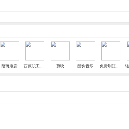
升级速度产生实质性的影响。
会立即被替换。在30级之前刷神器完全是在浪费你的像素（NTE中的耐
陪玩电竞
西藏职工App
剪映
酷狗音乐
免费刷短剧漫剧