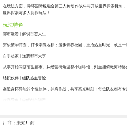
在玩法方面，异环国际服融合第三人称动作战斗与开放世界探索机制，
世界探索与多人协作玩法！
玩法特色
都市漫游 | 解锁百态人生
穿梭繁华商圈，打卡潮流地标；漫步青春校园，重拾热血时光；或是一
白手起家 | 逆袭都市大亨
从零开始闯荡陌生都市。从经营街角温馨小咖啡馆，到坐拥俯瞰海特洛
结识伙伴 | 组队热血冒险
邂逅身怀异能的个性伙伴，并肩作战，共享高光时刻！每位队友都有专
收容异象 | 破解都市谜案
当暗巷里的孤伞溢出不祥诡气，当**街头闪过幽蓝火光 —— 那些只
厂商：未知厂商
异环国际服新手升级攻略