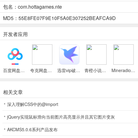
在《异环国际服》中，升级机制与大多数抽卡游戏有所不同。游戏世界
包名：com.hottagames.nte
1、为何30级是你的首个真正目标
MD5：55E8FE07F9E10F5A0E307252BEAFCA9D
首先，请务必明白这一点：你应该尽快冲到猎人等级30级。
开发者应用
达到30级后，地下城才会开始掉落传奇（金色）装备和神器。在此之前
力系统）。
百度网盘绿色免安装Pc电脑版
夸克网盘官方正式版
迅雷vip破解版永久会员2024版
青橙小说App
Mineradio手机版
在达到30级之前，请将像素点全部用于角色升阶材料、武器升阶材料
相关文章
在20级、40级和50级时，你还会遇到世界升阶任务。这些任务是提
深入理解CSS中的@import
2、异环国际服中的所有经验值来源
jQuery实现鼠标滑向当前图片高亮显示并且其它图片变灰
（1）每日任务：每天1500经验值
AKCMS5.0.6系列产品发布