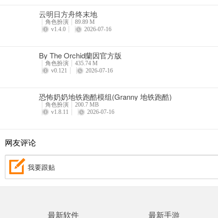
在地图事件中击败怪物会生成宝箱。小型宝箱提供10点经验值，大型宝
云明日方舟终末地
角色扮演
89.89 M
v1.4.0
2026-07-16
在地图事件中击败怪物会掉落宝箱。小宝箱提供10点经验值，大宝箱提
By The Orchid蘭因官方版
角色扮演
435.74 M
v0.121
2026-07-16
更新日志
恐怖奶奶地铁跑酷模组(Granny 地铁跑酷)
角色扮演
200.7 MB
v1.0.7.70820版本
v1.8.11
2026-07-16
欢迎来到鉴别生涯第一站——生机勃勃、自由开放的海特洛市！
网友评论
我要跟贴
最新软件
最新手游