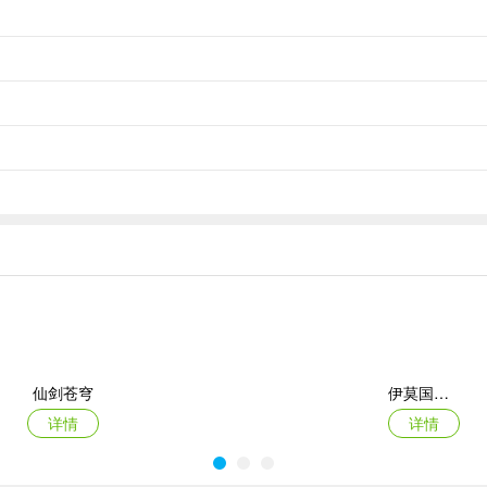
到这些任务，并坚持每天完成，绝不间断。
励1000至1500经验值，在游戏前期积累速度极快。
0点经验值，但真正的价值在于额外奖励：翡翠、安努利特以及主角的免费
仙剑苍穹
伊莫国际服
详情
详情
得：