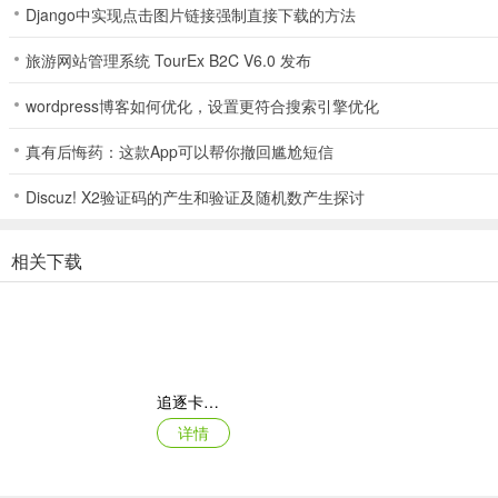
Django中实现点击图片链接强制直接下载的方法
这是游戏中单位时间投入产出比最高的经验值来源。请在探索指南中找
旅游网站管理系统 TourEx B2C V6.0 发布
wordpress博客如何优化，设置更符合搜索引擎优化
（2）主线任务和支线任务：每个可获得1000至1500点经验值
真有后悔药：这款App可以帮你撤回尴尬短信
尽可能推进主线剧情（剧集）和角色支线剧情（衍生篇）。支线任务每次奖
Discuz! X2验证码的产生和验证及随机数产生探讨
（3）探索指南任务：每个任务奖励100点经验值
相关下载
这些是完成战斗教程或角色升级等特定里程碑任务。每个任务奖励10
（4）异常任务：每次可获得160至300点经验值
追逐卡蕾多
详情
这是NTE中的核心开放世界活动。完成散布在地图各处的异常任务可获