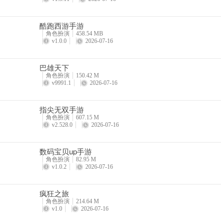
注意：如果在“猎人交易所”功能尚未在您的账号上解锁之前，游戏要
所”解锁后再回来即可。
酷跑西游手游
角色扮演
458.54 MB
（8）解锁信号塔：每座100经验值
v1.0.0
2026-07-16
激活地图上的信号塔可获得每座100经验值。探索时遇到这些信号塔，
巴雄天下
角色扮演
150.42 M
v9991.1
2026-07-16
（9）收集乌鸦：每次上交可获200经验值
指尖无双手游
角色扮演
607.15 M
乌鸦是散布在地图各处的收藏品。一旦找到，将其上交至女巫小屋，每
v2.528.0
2026-07-16
数码宝贝up手游
（10）解锁电话亭：每次50经验值
角色扮演
82.95 M
v1.0.2
2026-07-16
电话亭既是快速传送点，也能为角色恢复生命值。每解锁一个新电话亭
疯狂之旅
角色扮演
214.64 M
v1.0
2026-07-16
（11）开启宝箱：每个可获得10至20点经验值