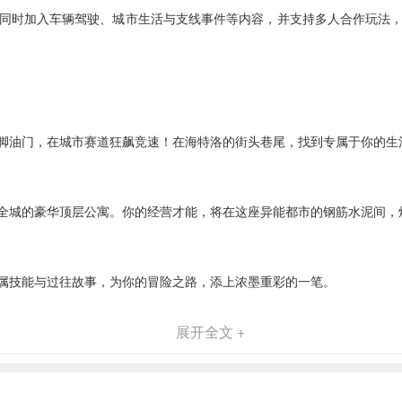
同时加入车辆驾驶、城市生活与支线事件等内容，并支持多人合作玩法
脚油门，在城市赛道狂飙竞速！在海特洛的街头巷尾，找到专属于你的生
全城的豪华顶层公寓。你的经营才能，将在这座异能都市的钢筋水泥间，
属技能与过往故事，为你的冒险之路，添上浓墨重彩的一笔。
展开全文 +
存在于都市传说里的诡谲异象，已化作真实危机！即刻携手伙伴，揭开异象