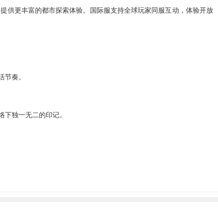
，提供更丰富的都市探索体验。国际服支持全球玩家同服互动，体验开放
活节奏。
烙下独一无二的印记。
背后的秘密，守护这座城市的日常安宁。