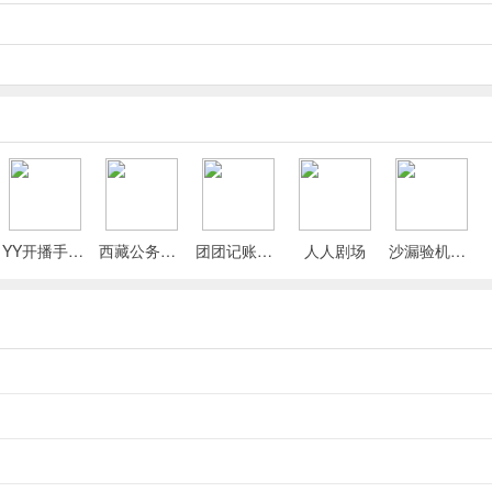
和菜单中散布着大量经验值来源，而了解哪些来源应优先获取，将对你的
，地下城仅掉落蓝色和紫色稀有度的装备，而这些装备在达到30级后几乎
YY开播手机版
西藏公务出行app
团团记账App
人人剧场
沙漏验机手机版
以及技能升级。暂时不要触碰神器副本。
升世界等级并全面提高奖励品质的必要条件，因此请务必完成。