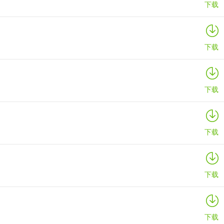
下载
亨》的进度。这是已知的进度阻碍，并非游戏漏洞。只需等待“猎人交易
下载
下载
下载
下载
相当可观。
下载