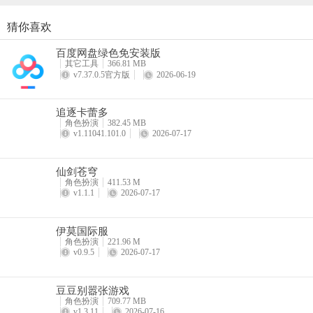
猜你喜欢
注意：高风险任务不会提供经验值。它们会奖励安努利特等资源，但如
酷跑西游手游
百度网盘绿色免安装版
（5）蓝色任务：250至400经验值
详情
其它工具
366.81 MB
v7.37.0.5官方版
2026-06-19
这些散布在地图各处的小任务，例如打开灯或与物品互动。有些只奖励金
追逐卡蕾多
角色扮演
382.45 MB
v1.11041.101.0
2026-07-17
（6）消耗像素：200至300经验值
消耗耐力可获得额外经验值奖励。刷副本获取材料每次可获200经验值，
仙剑苍穹
角色扮演
411.53 M
v1.1.1
2026-07-17
（7）城市大亨：每升一级获得300至500经验值
伊莫国际服
角色扮演
221.96 M
v0.9.5
2026-07-17
大亨模式包含店铺经营与生活体验活动。早期等级每提升一级可获得300
豆豆别嚣张游戏
角色扮演
709.77 MB
v1.3.11
2026-07-16