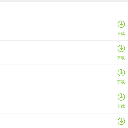
通异常事件。
数码宝贝up手游
详情
下载
些任务是值得的。
下载
级材料，不要用于神器farm。
下载
下载
励一名名为Chiz的免费五星角色，并附赠她的专属武器及其所有副本。