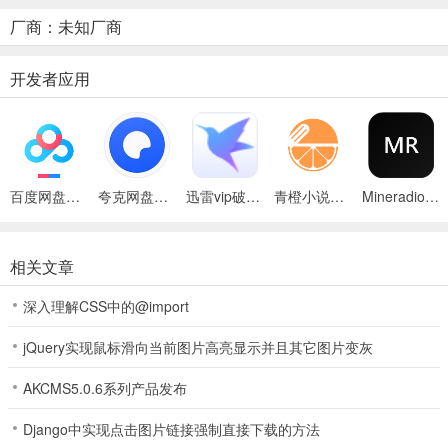
厂商：未知厂商
开发者应用
定位：近战物理输出/团队承伤
特点：攻防均衡，兼具输出与控制技能（如嘲讽、范围牵制），开荒
期容错率高。
适合玩家：喜欢前排抗压、团队指挥的玩家。
百度网盘绿色免安装Pc电脑版
夸克网盘官方正式版
迅雷vip破解版永久会员2024版
青橙小说App
Mineradio手机版
加点方案
唯一推荐（能扛能打流）：主加力量，附加体质（力量:体质=8:2）。
相关文章
力量最大化群攻与单体输出，契合其技能爆发特性；少量体质补充血
量与防御，避免在群怪中被秒，支撑越级刷怪和团战续航。
深入理解CSS中的@import
2、法师
jQuery实现鼠标滑向当前图片高亮显示并且其它图片变灰
AKCMS5.0.6系列产品发布
Django中实现点击图片链接强制直接下载的方法