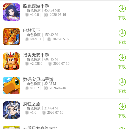
合喜欢单挑、不追求极致扛伤的玩家，平衡生存与单体输出，单挑时
酷跑西游手游
能依托坦度消耗对手，但团战扛伤能力略逊。
角色扮演
458.54 MB
v1.0.0
2026-07-16
下载
4、弓箭手（射手）
巴雄天下
角色扮演
150.42 M
v9991.1
2026-07-16
下载
指尖无双手游
角色扮演
607.15 M
v2.528.0
2026-07-16
下载
数码宝贝up手游
定位：远程物理输出/持续消耗
角色扮演
82.95 M
v1.0.2
2026-07-16
下载
特点：高攻速、长手优势，刷怪效率全职业最高；PVP依赖走位与
poke战术。
疯狂之旅
角色扮演
214.64 M
适合玩家：搬砖党、操作流玩家。
v1.0
2026-07-16
下载
加点方案
云明日方舟终末地