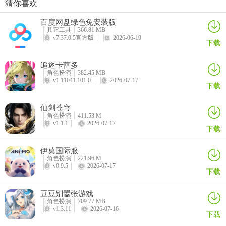
猜你喜欢
酷跑西游手游
巴雄天下
指尖无双手游
数码宝贝up手游
百度网盘绿色免安装版
详情
详情
详情
详情
其它工具
366.81 MB
v7.37.0.5官方版
2026-06-19
下载
定位：坦克/团队增益
追逐卡蕾多
角色扮演
382.45 MB
特点：极致防御与生存能力，后期单挑强势；团战提供护盾、属性增
v1.11041.101.0
2026-07-17
下载
益。
仙剑苍穹
PVP表现：大后期团战核心，单挑近乎无敌。
角色扮演
411.53 M
v1.1.1
2026-07-17
下载
适合玩家：偏好持久战、承担团队保护职责的玩家。
伊莫国际服
加点方案
角色扮演
221.96 M
v0.9.5
2026-07-17
主流扛伤流（推荐）：主加体质，附加力量（体质:力量=7:3）。体质
下载
优先拉满坦度，保障在高等级怪物及团战中站桩能力，少量力量补充
豆豆别嚣张游戏
基础输出，避免攻击过低导致仇恨不稳。
角色扮演
709.77 MB
v1.3.11
2026-07-16
下载
半坦半输出流（小众）：主加力量，附加体质（力量:体质=6:4）。适