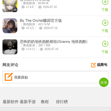
角色扮演
89.89 M
续航刷怪流（搬砖/挂机首选）：主加敏捷，附加感知（敏捷:感知
v1.4.0
2026-07-16
下载
=7:3）。敏捷提升远程攻击、命中与攻速，保障刷怪效率；感知提高
回蓝速率，解决游戏无蓝药、技能续航不足的问题，适配长时间挂机
By The Orchid蘭因官方版
刷怪。
角色扮演
435.74 M
v0.121
2026-07-16
下载
输出强化流（后期/氪金补充）：主加敏捷，附加专注（敏捷:专注
=8:2）。若回蓝需求通过装备、技能满足，可将感知替换为专注，提
恐怖奶奶地铁跑酷模组(Granny 地铁跑酷)
升暴击与技能伤害，进一步加快刷怪速度，适合有一定装备基础的玩
角色扮演
200.7 MB
v1.8.11
2026-07-16
家。
下载
5、刺客
网友评论
说两句
我要跟贴
目录
最新软件
最新手游
教程
排行榜