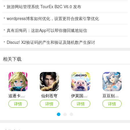
旅游网站管理系统 TourEx B2C V6.0 发布
wordpress博客如何优化，设置更符合搜索引擎优化
真有后悔药：这款App可以帮你撤回尴尬短信
定位：远程魔法输出/元素操控
Discuz! X2验证码的产生和验证及随机数产生探讨
特点：多属性群体魔法（火、冰、雷），站桩输出强，但依赖装备支
撑。
相关下载
加点方案
唯一推荐（爆发续航流）：主加智慧，附加感知（智慧:感知=8:2）。
智慧直接提升技能伤害与蓝量上限，契合法师技能爆发特性；感知强
化回蓝速率，保障技能循环持续性，支撑长时间群刷与团战爆发。
追逐卡蕾多
仙剑苍穹
伊莫国际服
豆豆别嚣张游戏
3、骑士
详情
详情
详情
详情