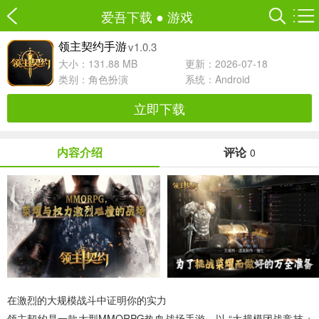
爱吾下载
●
游戏
v1.0.3
领主契约手游
大小：131.88 MB
更新：2026-07-18
类别：
角色扮演
系统：Android
立即下载
内容介绍
评论
0
在激烈的大规模战斗中证明你的实力
领主契约
是一款大型MMORPG热血战场手游，以 “大规模团战竞技 +