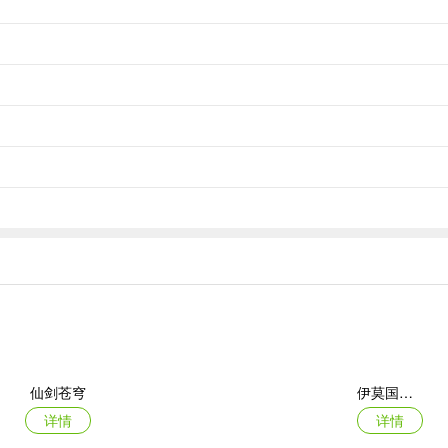
假币，让游戏回归本质。
心的游戏体验。
快。
，展现个性风采。
平民玩家也能逆袭封神，一切皆有可能。
仙剑苍穹
伊莫国际服
详情
详情