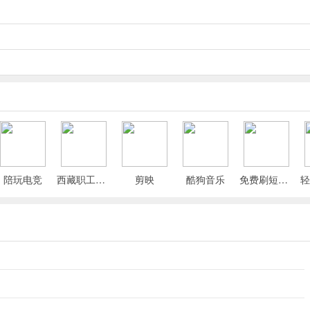
陪玩电竞
西藏职工App
剪映
酷狗音乐
免费刷短剧漫剧