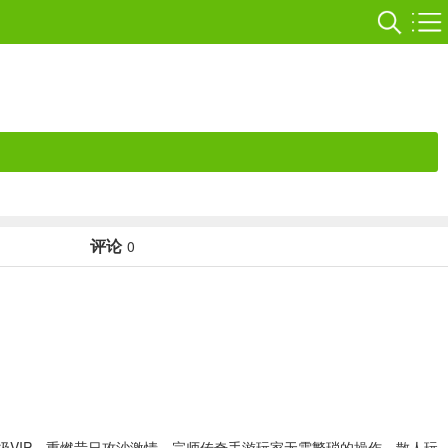
评论
0
VIP，重燃昔日攻沙激情。宗师传奇手游玩家无需繁琐的操作，散人玩