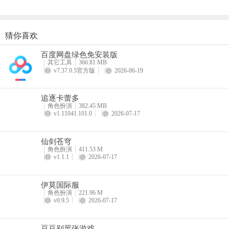
猜你喜欢
酷跑西游手游
百度网盘绿色免安装版
详情
其它工具
366.81 MB
v7.37.0.5官方版
2026-06-19
追逐卡蕾多
角色扮演
382.45 MB
v1.11041.101.0
2026-07-17
仙剑苍穹
角色扮演
411.53 M
v1.1.1
2026-07-17
伊莫国际服
角色扮演
221.96 M
v0.9.5
2026-07-17
豆豆别嚣张游戏