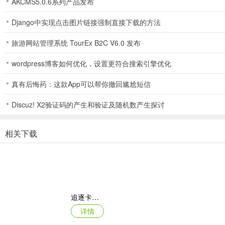
AKCMS5.0.6系列产品发布
冠名制霸：主城右侧冠名领取，再冲击充值返利-超级冠名制霸区服
天降奇遇：拉满十倍切割档位→拿奇遇法宝（BOSS血量切割）
Django中实现点击图片链接强制直接下载的方法
旅游网站管理系统 TourEx B2C V6.0 发布
游戏特色
1、【公平生态】
wordpress博客如何优化，设置更符合搜索引擎优化
任务、图鉴、奇遇降妖等全流程中，真实掉落充值卡，拒绝虚拟红包与
真有后悔药：这款App可以帮你撤回尴尬短信
2、【极简复古】
Discuz! X2验证码的产生和验证及随机数产生探讨
内置自动捡物与自动回收功能，摒弃繁琐花哨的玩法，让你专注于最核
相关下载
3、【战斗体系革新】
极限输出：每刀精准暴击，带来极致打击反馈，让你感受刀刀入肉的爽
神技自由组合：全屏飞剑斩杀，技能组合完全开放，任你打造专属流派
散人神器助力：千里夺命蛊毒等独特技能，打怪即可获得成长型装备，
追逐卡蕾多
详情