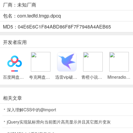
厂商：未知厂商
必购组合：6元礼包+30元生态特权（激活解绑回收加成）AI
包名：com.tedfd.tmgp.dpcq
MD5：04E6E6C1F84ABD86F8F7F7948A4AEB65
官职体系：积分开启超级飞剑→直升领取飞剑（群怪切割）巡航
开发者应用
战令冲刺：首充后秒开39元英雄战令→直升60级+符印三合一卷轴
效率双核：138积分档位→解锁十倍经验称号；198积分档位→开启打
百度网盘绿色免安装Pc电脑版
夸克网盘官方正式版
迅雷vip破解版永久会员2024版
青橙小说App
Mineradio手机版
大佬玩家推荐
相关文章
等级霸权：重复购138积分档位→获取5亿巨额经验，等级遥遥领先
深入理解CSS中的@import
积分无限：重复购198积分档位→[老板画的饼]→前往三大陆合成终极
jQuery实现鼠标滑向当前图片高亮显示并且其它图片变灰
无限寻宝：购买充值界面全部积分档位获取特殊称号→超值回收经验加