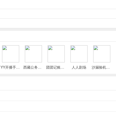
怪获取积分模式
YY开播手机版
西藏公务出行app
团团记账App
人人剧场
沙漏验机手机版
（越早合成充值积分打得越多）
倍+激活超级双倍自动寻宝