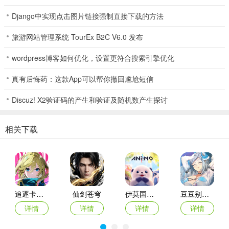
Django中实现点击图片链接强制直接下载的方法
旅游网站管理系统 TourEx B2C V6.0 发布
wordpress博客如何优化，设置更符合搜索引擎优化
真有后悔药：这款App可以帮你撤回尴尬短信
Discuz! X2验证码的产生和验证及随机数产生探讨
相关下载
2、恶魔御灵使（20～44级）
通用加一点全能训练，敏捷、力量加满，体质加4点。
追逐卡蕾多
仙剑苍穹
伊莫国际服
豆豆别嚣张游戏
详情
详情
详情
详情