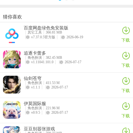
猜你喜欢
酷跑西游手游
巴雄天下
指尖无双手游
数码宝贝up手游
百度网盘绿色免安装版
详情
详情
详情
详情
其它工具
366.81 MB
v7.37.0.5官方版
2026-06-19
下载
追逐卡蕾多
角色扮演
382.45 MB
v1.11041.101.0
2026-07-17
下载
仙剑苍穹
角色扮演
411.53 M
v1.1.1
2026-07-17
下载
伊莫国际服
角色扮演
221.96 M
v0.9.5
2026-07-17
3、恶魔引渡人（45～69级
下载
通用再加一点体质。
豆豆别嚣张游戏