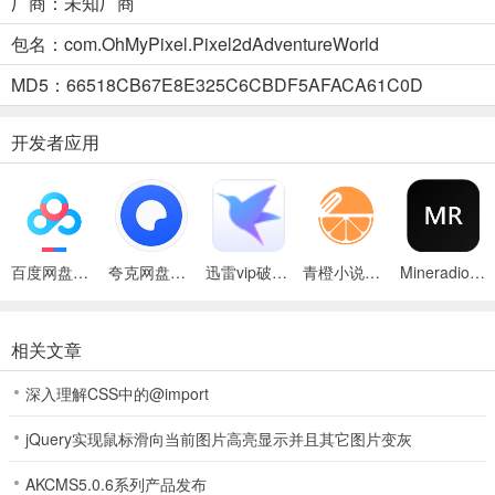
厂商：未知厂商
包名：com.OhMyPixel.Pixel2dAdventureWorld
2、青影剑获取方法
MD5：66518CB67E8E325C6CBDF5AFACA61C0D
找到下图的史莱姆战斗胜利获得。
开发者应用
百度网盘绿色免安装Pc电脑版
夸克网盘官方正式版
迅雷vip破解版永久会员2024版
青橙小说App
Mineradio手机版
像素世界冒险起源恶魔技能加点
相关文章
1、恶魔通灵人（1～19级）
深入理解CSS中的@import
通用加4点全能训练。
jQuery实现鼠标滑向当前图片高亮显示并且其它图片变灰
AKCMS5.0.6系列产品发布