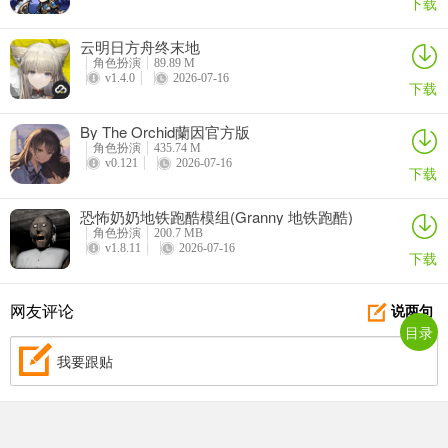
下载
云明日方舟终末地
角色扮演
89.89 M
v1.4.0
2026-07-16
游戏特色
下载
1、多种职业选择
By The Orchid蘭因官方版
角色扮演
435.74 M
2、通过击杀怪物提升等级、获得材料
v0.121
2026-07-16
下载
3、装备通过击杀怪物获得，或通过怪物掉落的材料合成
恐怖奶奶地铁跑酷模组(Granny 地铁跑酷)
4、强大的怪物若在短时间内损失大量Hp会变得凶猛
角色扮演
200.7 MB
v1.8.11
2026-07-16
下载
5、完成NPC开发者<死神任务>可以获得[死神套装]材料
6、100级后可以重生,额外获得一次选择天赋的机会,每次升级会获得
网友评论
说两句
目录
更多的属性
我要跟贴
7、每次转生后,升级后获得的自由分配的属性点会提升,额外多领悟一
次天赋技能