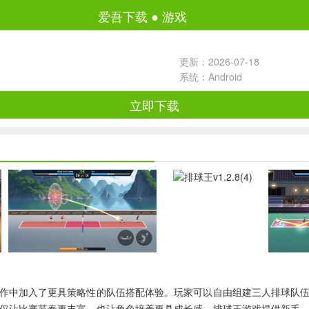
爱吾下载
●
游戏
更新：2026-07-18
系统：Android
立即下载
作中加入了更具策略性的队伍搭配体验。玩家可以自由组建三人排球队
仅让比赛节奏更丰富，也让角色培养更具成长感。排球王游戏提供新手