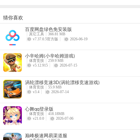
猜你喜欢
乐高忍者骑手中文版
百度网盘绿色免安装版
详情
其它工具
366.81 MB
v7.37.0.5官方版
2026-06-19
小辛哈姆(小辛哈姆游戏)
体育竞技
259.9 MB
v5.12.915
2026-07-15
涡轮漂移竞速3D(涡轮漂移竞速游戏)
体育竞技
55.9 MB
v3.4
2026-07-14
心舞qq登录版
体育竞技
418.18MB
v21.0.0
2026-07-06
巅峰极速网易渠道服