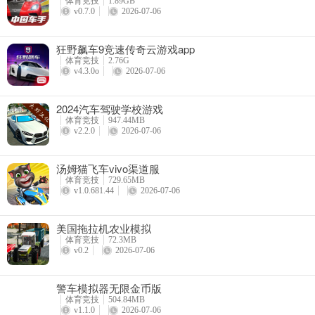
体育竞技
1.89GB
v0.7.0
2026-07-06
狂野飙车9竞速传奇云游戏app
体育竞技
2.76G
v4.3.0o
2026-07-06
2024汽车驾驶学校游戏
体育竞技
947.44MB
v2.2.0
2026-07-06
汤姆猫飞车vivo渠道服
体育竞技
729.65MB
v1.0.681.44
2026-07-06
美国拖拉机农业模拟
体育竞技
72.3MB
v0.2
2026-07-06
警车模拟器无限金币版
体育竞技
504.84MB
v1.1.0
2026-07-06