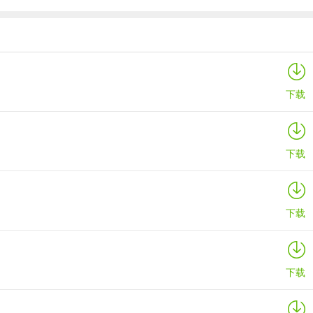
超跑模拟器无限金币版
详情
下载
下载
下载
下载