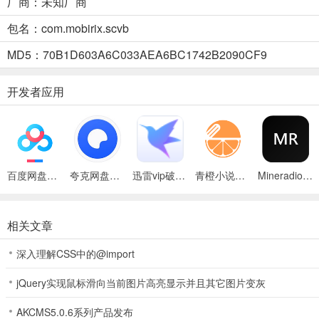
练习赛、镜像赛、拦网训练、扣球训练
厂商：未知厂商
包名：com.mobirix.scvb
甚至还有通过击打随机球得分的小游戏!
MD5：70B1D603A6C033AEA6BC1742B2090CF9
5、用服装表达您的个性！
使用各种服装物品定制您的角色，以创造您独特的风格
开发者应用
排球王游戏通关攻略
1、对战开始后，先点击右下角左侧的发球按钮，控制角色进行开局发
百度网盘绿色免安装Pc电脑版
夸克网盘官方正式版
迅雷vip破解版永久会员2024版
青橙小说App
Mineradio手机版
相关文章
深入理解CSS中的@import
jQuery实现鼠标滑向当前图片高亮显示并且其它图片变灰
2、当球被队友垫起、进入扣球时机时，画面会出现扣球时机提示圈，
AKCMS5.0.6系列产品发布